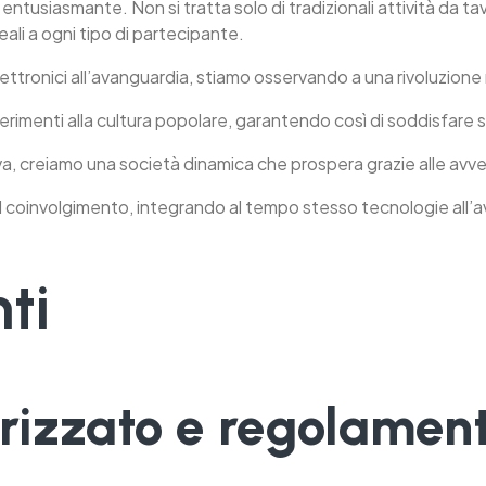
 entusiasmante. Non si tratta solo di tradizionali attività da t
ali a ogni tipo di partecipante.
elettronici all’avanguardia, stiamo osservando a una rivoluzione
menti alla cultura popolare, garantendo così di soddisfare sia 
iva, creiamo una società dinamica che prospera grazie alle av
 coinvolgimento, integrando al tempo stesso tecnologie all’av
ti
rizzato e regolament