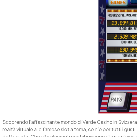
Scoprendo l’affascinante mondo di Verde Casino in Svizzera, 
realtà virtuale alle famose slot a tema, ce n’è per tutti i gus
dettagliata. Che altri elementi contribuiscono alla sua fama 