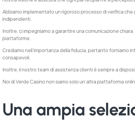
Abbiamo implementato un rigoroso processo di verifica che gar
indipendenti.
Inoltre, ci impegniamo a garantire una comunicazione chiara. I
piattaforme.
Crediamo nell’importanza della fiducia, pertanto forniamo inf
consapevoli.
Inoltre, il nostro team di assistenza clienti è sempre a dispos
Noi di Verde Casino non siamo solo un’altra piattaforma online
Una ampia selezio