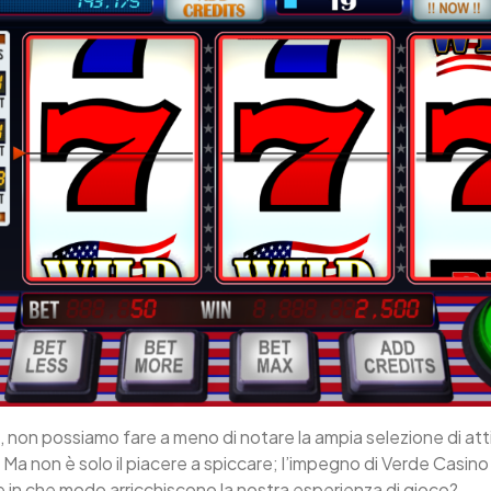
non possiamo fare a meno di notare la ampia selezione di attivi
ti. Ma non è solo il piacere a spiccare; l’impegno di Verde Casin
e in che modo arricchiscono la nostra esperienza di gioco?