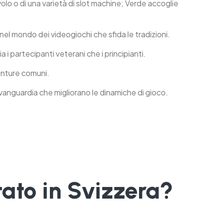
avolo o di una varietà di slot machine; Verde accoglie
 nel mondo dei videogiochi che sfida le tradizioni.
i partecipanti veterani che i principianti.
venture comuni.
anguardia che migliorano le dinamiche di gioco.
ato in Svizzera?