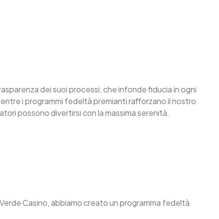
trasparenza dei suoi processi, che infonde fiducia in ogni
entre i programmi fedeltà premianti rafforzano il nostro
tori possono divertirsi con la massima serenità.
. Al Verde Casino, abbiamo creato un programma fedeltà