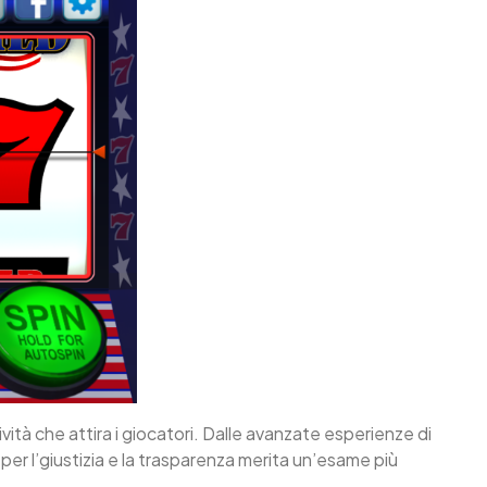
tà che attira i giocatori. Dalle avanzate esperienze di
o per l’giustizia e la trasparenza merita un’esame più