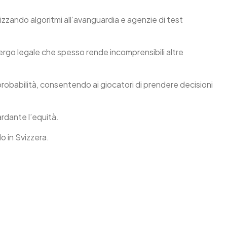
izzando algoritmi all’avanguardia e agenzie di test
 gergo legale che spesso rende incomprensibili altre
probabilità, consentendo ai giocatori di prendere decisioni
ardante l’equità.
o in Svizzera.