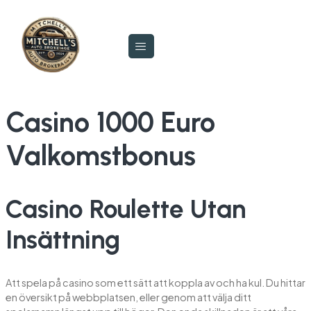
Casino 1000 Euro
Valkomstbonus
Casino Roulette Utan
Insättning
Att spela på casino som ett sätt att koppla av och ha kul. Du hittar
en översikt på webbplatsen, eller genom att välja ditt