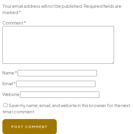
Your email address will not be published.
Required fields are
marked
*
Comment
*
Name
*
Email
*
Website
Save my name, email, and website in this browser for the next
time I comment.