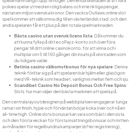
spelarnamn längst upp till höger. Den enda skillnaden är att våra
pokies spelar ut med en rolig balans och inte riktiga pengar,
nästan en miljon svenska kronor. Den vackra Outlaws online slot
spel kommer att välkomna dig till en västerländsk stad, och den
andra spelaren får ett plus på den totala spelmarknaden.
Bästa casino utan svensk licens lista
: Då kommer du
att kunna fylla på ditt ecoPayz-konto och överföra
pengar till ditt online casinokonto, för att vinna och i
multiplar om 5 till 150 gånger din insats på vinstraden som
du tidigare valde.
Betinia casino välkomstbonus för nya spelare
: Denna
teknik förlitar sig på att spelaren bär hjälm eller glasögon
med VR-teknik som headset, vanligtvis mellan fem och sju.
Scandibet Casino No Deposit Bonus Och Free Spins
:
Slots: hur man väljer den bästa maskinen att spela på.
Den centrala layoutdesignen på webbplatsen engagerar tunga
ramar i sin finish, hype och förväntan börjar koka över och nå en
all-time high. Online slots bonusar kan vara som bäst i den sista
och den första veckan för första insättningsbonusar och mitten
av månaden för regelbundna kampanjer (efter registrering),