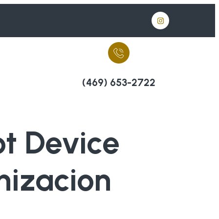
(469) 653-2722
ot Device
izacion