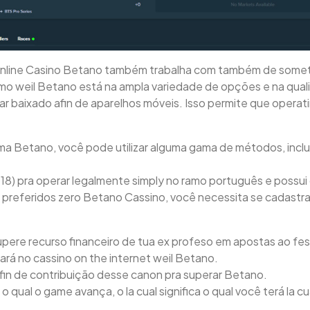
o Online Casino Betano também trabalha com também de somet
mo weil Betano está na ampla variedade de opções e na quali
nar baixado afin de aparelhos móveis. Isso permite que oper
ma Betano, você pode utilizar alguma gama de métodos, inclui
018) pra operar legalmente simply no ramo português e possu
 preferidos zero Betano Cassino, você necessita se cadastrar
ere recurso financeiro de tua ex profeso em apostas ao fes
ará no cassino on the internet weil Betano.
afin de contribuição desse canon pra superar Betano.
ual o game avança, o la cual significa o qual você terá la c