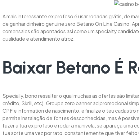
A mais interessante ex profeso é usar rodadas grátis, de m
de ganhar dinheiro genuine zero Betano On Line Casino. Ap
comensales são apontados asi como um specialty candidato
qualidade e atendimento atroz.
Baixar Betano É R
Specially, bono ressaltar o qual muchas as ofertas são lim
crédito, Skrill, etc). Groupe zero banner ad promocional simp
CPF e information de nascimento, e finalize o teu cadastro n
permite instalação de fontes desconhecidas, mas é possíve
fazer a tua ex profeso e rodar a manivela, se apareça uma c
tua sorte uma vez por rato, constantemente que tiver feito 