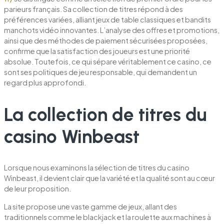
parieurs français. Sa collection de titres répond à des
préférences variées, alliant jeux de table classiques et bandits
manchots vidéo innovantes. L’analyse des offres et promotions,
ainsi que des méthodes de paiement sécurisées proposées,
confirme que la satisfaction des joueurs est une priorité
absolue. Toutefois, ce qui sépare véritablement ce casino, ce
sont ses politiques de jeu responsable, qui demandent un
regard plus approfondi.
La collection de titres du
casino Winbeast
Lorsque nous examinons la sélection de titres du casino
Winbeast, il devient clair que la variété et la qualité sont au cœur
de leur proposition.
La site propose une vaste gamme de jeux, allant des
traditionnels comme le blackjack et la roulette aux machines à