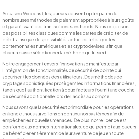
Au casino Winbeast, les joueurs peuvent opter parmi de
nombreuses méthodes de paiement appropriées à leurs goûts
et garantissant des transactions sans heurts. Nous proposons
des possibilités classiques comme les cartes de crédit et de
débit, ainsi que des possibilités actuelles telles que les
portemonnaies numériques et les cryptodevises, afin que
chacun puisse sélectionner la méthode qui lui sied.
Notre engagement envers l’innovation se manifeste par
l’intégration de fonctionnalités de sécurité de pointe qui
sécurisent les données des utilisateurs. Des méthodes de
cryptage sophistiquées protègent les informations financières,
tandis que l’authentification à deux facteurs fournit une couche
de sécurité additionnelle lors de l’accès au compte.
Nous savons que la sécurité est primordiale pour les opérations
en ligne et nous surveillons en continu nos systèmes afin de
empêcher les nouvelles menaces. De plus, notre licence est
conforme aux normes internationales, ce qui permet aux joueurs
de bénéficier entièrement de leur aventure de jeu en toute