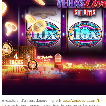
En explorant l’univers du jeu en ligne,
https://winbeastt.com/fr-
fr/
se distingue comme un sélection de premier ordre pour les