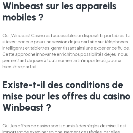
Winbeast sur les appareils
mobiles ?
Oui, Winbeast Casino est accessible sur dispositifs portables. La
site est conçue pour une session de jeu parfaite sur téléphones
intelligents et tablettes, garantissant ainsi une expérience fluide.
Cette approche innovante enrichit nos possibilités de jeu, nous
permettant de jouer à tout moment et n’importe où, pour un
bien-être parfait.
Existe-t-il des conditions de
mise pour les offres du casino
Winbeast ?
Oui, les offres de casino sont soumis à des règles de mise. Il est
important de examiner soigneusement ces règles, car elles