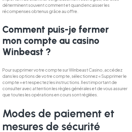
déterminent souvent comment et quand encaisser les
récompenses obtenus grâce au offre.
Comment puis-je fermer
mon compte au casino
Winbeast ?
Pour supprimer votre compte sur Winbeast Casino, accédez
dans les options de votre compte, sélectionnez « Supprimer le
compte » et respectez les instructions. Il est important de
consulter avec attention les règles générales et de vous assurer
que toutes les opérations en cours sont réglées.
Modes de paiement et
mesures de sécurité