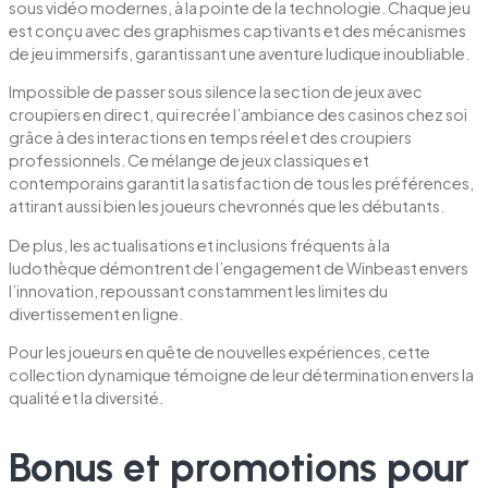
sous vidéo modernes, à la pointe de la technologie. Chaque jeu
est conçu avec des graphismes captivants et des mécanismes
de jeu immersifs, garantissant une aventure ludique inoubliable.
Impossible de passer sous silence la section de jeux avec
croupiers en direct, qui recrée l’ambiance des casinos chez soi
grâce à des interactions en temps réel et des croupiers
professionnels. Ce mélange de jeux classiques et
contemporains garantit la satisfaction de tous les préférences,
attirant aussi bien les joueurs chevronnés que les débutants.
De plus, les actualisations et inclusions fréquents à la
ludothèque démontrent de l’engagement de Winbeast envers
l’innovation, repoussant constamment les limites du
divertissement en ligne.
Pour les joueurs en quête de nouvelles expériences, cette
collection dynamique témoigne de leur détermination envers la
qualité et la diversité.
Bonus et promotions pour