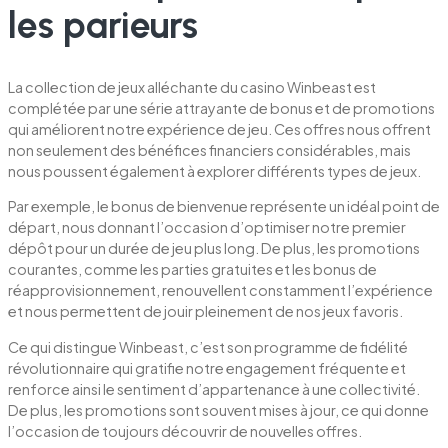
les parieurs
La collection de jeux alléchante du casino Winbeast est
complétée par une série attrayante de bonus et de promotions
qui améliorent notre expérience de jeu. Ces offres nous offrent
non seulement des bénéfices financiers considérables, mais
nous poussent également à explorer différents types de jeux.
Par exemple, le bonus de bienvenue représente un idéal point de
départ, nous donnant l’occasion d’optimiser notre premier
dépôt pour un durée de jeu plus long. De plus, les promotions
courantes, comme les parties gratuites et les bonus de
réapprovisionnement, renouvellent constamment l’expérience
et nous permettent de jouir pleinement de nos jeux favoris.
Ce qui distingue Winbeast, c’est son programme de fidélité
révolutionnaire qui gratifie notre engagement fréquente et
renforce ainsi le sentiment d’appartenance à une collectivité.
De plus, les promotions sont souvent mises à jour, ce qui donne
l’occasion de toujours découvrir de nouvelles offres.