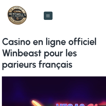
Casino en ligne officiel
Winbeast pour les
parieurs français