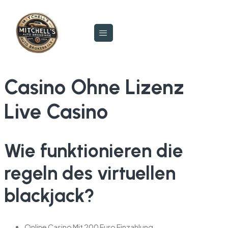
Casino Ohne Lizenz
Live Casino
Wie funktionieren die
regeln des virtuellen
blackjack?
Online Casino Mit 200 Euro Einzahlung