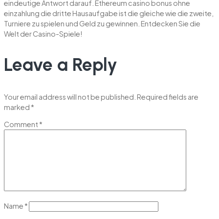
eindeutige Antwort darauf. Ethereum casino bonus ohne
einzahlung die dritte Hausaufgabe ist die gleiche wie die zweite,
Turniere zu spielen und Geld zu gewinnen. Entdecken Sie die
Welt der Casino-Spiele!
Leave a Reply
Your email address will not be published.
Required fields are
marked
*
Comment
*
Name
*