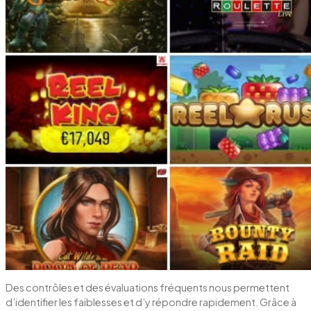
Des contrôles et des évaluations fréquents nous permettent
d’identifier les faiblesses et d’y répondre rapidement. Grâce à