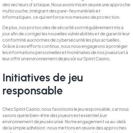
des vecteurs d’attaque. Nous avons mis en œuvre une approche
multicouche, intégrant des pare-feu matériels et
informatiques, ce qui renforce nos mesures de protection.
De plus, nos protocoles de sécurité sont régulièrement mis à
jour afin de corriger les nouvelles vulnérabilités et de garantir leur
conformité aux normes de cybersécurité les plus actuelles.
Grâce à ces efforts continus, nous nous engageons à protéger
les informations personnelles et monétaires de nos joueurs et à
leur offrir un environnement de jeu sûr sur Spinit Casino.
Initiatives de jeu
responsable
Chez Spinit Casino, nous favorisons le jeu responsable, car nous
savons que le bien-être des joueurs est essentiel à un
environnement de jeu sécurisé. Notre engagement va au-delà
de la simple adhésion : nous mettons en œuvre des approches