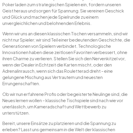
Poker laden zum strategischen Spielen ein, fordern unseren
Geist heraus und sorgen für Spannung. Sie vereinen Geschick
und Glück und machen jede Spielrunde zu einem
unvergleichlichen und belohnenden Erlebnis.
Wenn wir uns an diesen klassischen Tischen versammeln, sind wir
nicht nur Spieler; wir sind Teil einer bedeutenden Geschichte, die
Generationen von Spielern verbindet. Technologische
Innovationen haben diese zeitlosen Favoriten verbessert, ohne
ihren Charme zu verlieren. Stellen Sie sich den Nervenkitzel vor,
wenn der Dealer in Echtzeit die Karten mischt, oder den
Adrenalinrausch, wenn sich das Rouletterad dreht – eine
gelungene Mischung aus Vertrautem und neuesten
Errungenschaften.
Ob wir nun erfahrene Profis oder begeisterte Neulinge sind, die
Neues lernen wollen – klassische Tischspiele sind nach wie vor
unerlässlich, um Kameradschaft und Wettbewerb zu
unterstützen.
Bereit, unsere Einsätze zu platzieren und die Spannung zu
erleben? Lasst uns gemeinsam in die Welt der klassischen