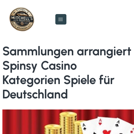
Sammlungen arrangiert
Spinsy Casino
Kategorien Spiele für
Deutschland