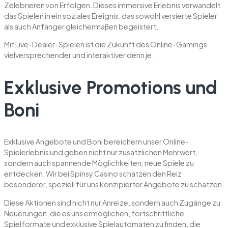
Zelebrieren von Erfolgen. Dieses immersive Erlebnis verwandelt
das Spielen in ein soziales Ereignis, das sowohl versierte Spieler
als auch Anfänger gleichermaßen begeistert.
Mit Live-Dealer-Spielen ist die Zukunft des Online-Gamings
vielversprechender und interaktiver denn je.
Exklusive Promotions und
Boni
Exklusive Angebote und Boni bereichern unser Online-
Spielerlebnis und geben nicht nur zusätzlichen Mehrwert,
sondern auch spannende Möglichkeiten, neue Spiele zu
entdecken. Wir bei Spinsy Casino schätzen den Reiz
besonderer, speziell für uns konzipierter Angebote zu schätzen.
Diese Aktionen sind nicht nur Anreize, sondern auch Zugänge zu
Neuerungen, die es uns ermöglichen, fortschrittliche
Spielformate und exklusive Spielautomaten zu finden, die