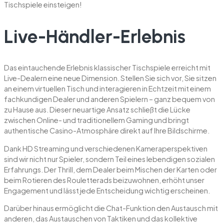
Tischspiele einsteigen!
Live-Händler-Erlebnis
Das eintauchende Erlebnis klassischer Tischspiele erreicht mit
Live-Dealern eine neue Dimension. Stellen Sie sich vor, Sie sitzen
an einem virtuellen Tisch und interagieren in Echtzeit mit einem
fachkundigen Dealer und anderen Spielern – ganz bequem von
zu Hause aus. Dieser neuartige Ansatz schließt die Lücke
zwischen Online- und traditionellem Gaming und bringt
authentische Casino-Atmosphäre direkt auf Ihre Bildschirme.
Dank HD Streaming und verschiedenen Kameraperspektiven
sind wir nicht nur Spieler, sondern Teil eines lebendigen sozialen
Erfahrungs. Der Thrill, dem Dealer beim Mischen der Karten oder
beim Rotieren des Rouletterads beizuwohnen, erhöht unser
Engagement und lässt jede Entscheidung wichtig erscheinen.
Darüber hinaus ermöglicht die Chat-Funktion den Austausch mit
anderen, das Austauschen von Taktiken und das kollektive