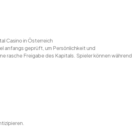
al Casino in Österreich
el anfangs geprüft, um Persönlichkeit und
ine rasche Freigabe des Kapitals. Spieler können während
tizipieren.