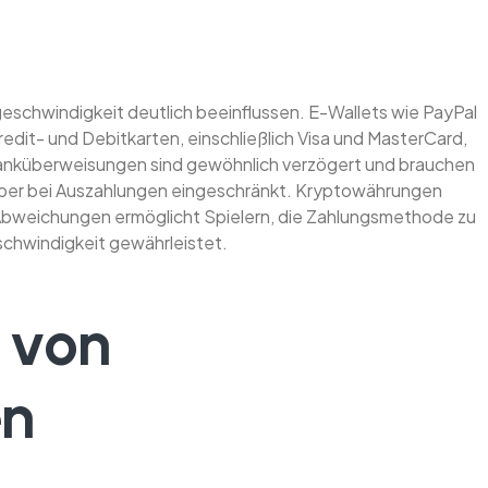
eschwindigkeit deutlich beeinflussen. E-Wallets wie PayPal
edit- und Debitkarten, einschließlich Visa und MasterCard,
 Banküberweisungen sind gewöhnlich verzögert und brauchen
aber bei Auszahlungen eingeschränkt. Kryptowährungen
r Abweichungen ermöglicht Spielern, die Zahlungsmethode zu
schwindigkeit gewährleistet.
 von
en