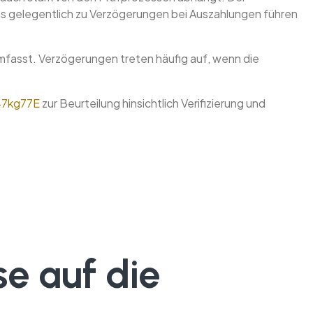
was gelegentlich zu Verzögerungen bei Auszahlungen führen
umfasst. Verzögerungen treten häufig auf, wenn die
47kg77E
zur Beurteilung hinsichtlich Verifizierung und
e auf die