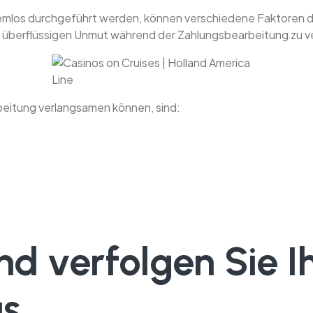
emlos durchgeführt werden, können verschiedene Faktoren d
nd überflüssigen Unmut während der Zahlungsbearbeitung zu 
beitung verlangsamen können, sind:
nd verfolgen Sie I
us