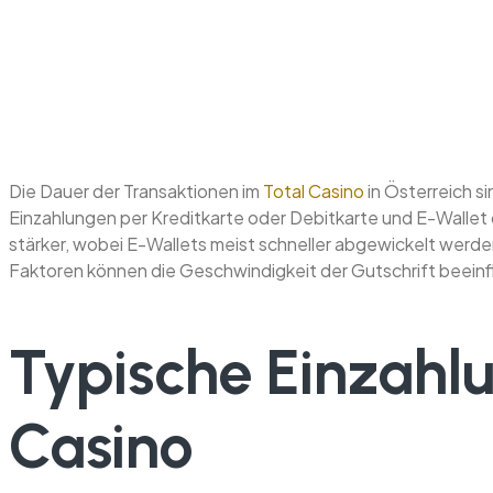
Die Dauer der Transaktionen im
Total Casino
in Österreich s
Einzahlungen per Kreditkarte oder Debitkarte und E-Wallet
stärker, wobei E-Wallets meist schneller abgewickelt werde
Faktoren können die Geschwindigkeit der Gutschrift beeinfl
Typische Einzahlu
Casino