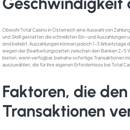
Geschwindigkeit 
Obwohl Total Casino in Österreich eine Auswahl von Zahlun
und Skrill gestatten die schnellsten Ein- und Auszahlungen 
sind beliebt, Auszahlungen können jedoch 1–3 Arbeitstage 
wegen der Bearbeitungszeiten zwischen den Banken 2–5 We
bieten, wenn verfügbar, beinahe sofortige Transaktionen m
auszuwählen, die für ihre eigenen Erfordernisse bei Total 
Faktoren, die de
Transaktionen v