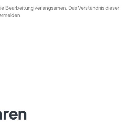
ie Bearbeitung verlangsamen. Das Verständnis dieser
vermeiden.
hren