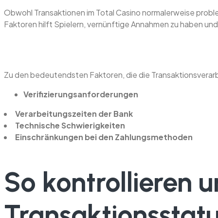
Obwohl Transaktionen im Total Casino normalerweise probl
Faktoren hilft Spielern, vernünftige Annahmen zu haben u
Zu den bedeutendsten Faktoren, die die Transaktionsverar
Verifizierungsanforderungen
Verarbeitungszeiten der Bank
Technische Schwierigkeiten
Einschränkungen bei den Zahlungsmethoden
So kontrollieren u
Transaktionsstat