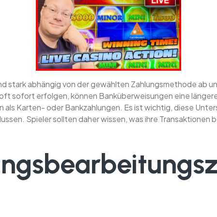
ind stark abhängig von der gewählten Zahlungsmethode ab u
 oft sofort erfolgen, können Banküberweisungen eine längere
n als Karten- oder Bankzahlungen. Es ist wichtig, diese Unt
ussen. Spieler sollten daher wissen, was ihre Transaktionen 
ngsbearbeitungsze