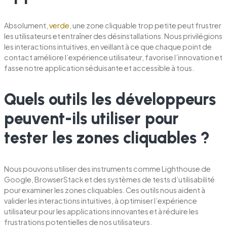
Absolument,
verde
, une zone cliquable trop petite peut frustrer
les utilisateurs et entraîner des désinstallations. Nous privilégions
les interactions intuitives, en veillant à ce que chaque point de
contact améliore l’expérience utilisateur, favorise l’innovation et
fasse notre application séduisante et accessible à tous.
Quels outils les développeurs
peuvent-ils utiliser pour
tester les zones cliquables ?
Nous pouvons utiliser des instruments comme Lighthouse de
Google, BrowserStack et des systèmes de tests d’utilisabilité
pour examiner les zones cliquables. Ces outils nous aident à
valider les interactions intuitives, à optimiser l’expérience
utilisateur pour les applications innovantes et à réduire les
frustrations potentielles de nos utilisateurs.