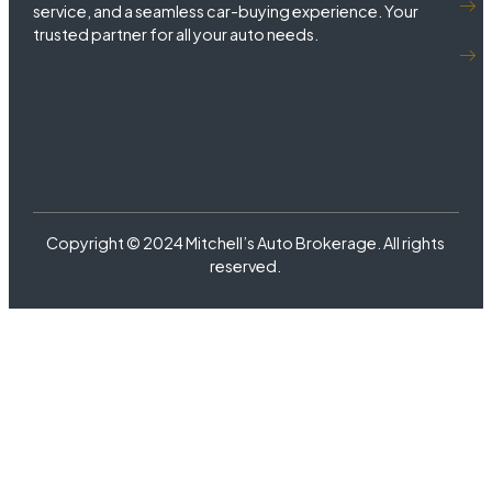
service, and a seamless car-buying experience. Your
trusted partner for all your auto needs.
Copyright © 2024 Mitchell’s Auto Brokerage. All rights
reserved.