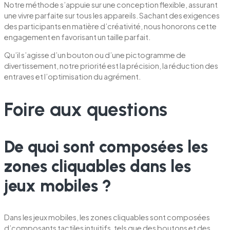
Notre méthode s’appuie sur une conception flexible, assurant
une vivre parfaite sur tous les appareils. Sachant des exigences
des participants en matière d’créativité, nous honorons cette
engagement en favorisant un taille parfait.
Qu’il s’agisse d’un bouton ou d’une pictogramme de
divertissement, notre priorité est la précision, la réduction des
entraves et l’optimisation du agrément.
Foire aux questions
De quoi sont composées les
zones cliquables dans les
jeux mobiles ?
Dans les jeux mobiles, les zones cliquables sont composées
d’composants tactiles intuitifs, tels que des boutons et des