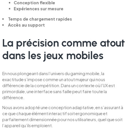
Conception flexible
Expériences sur mesure
Temps de chargement rapides
Accès au support
La précision comme atout
dans les jeux mobiles
En nous plongeant dans l’univers du gaming mobile, la
exactitude s’impose comme un atout majeur qui nous
différencie de la compétition. Dans un contexte où l’UX est
primordiale, une interface sans faille peut faire toute la
différence.
Nous avons adopté une conception adaptative, en s’assurant à
ce que chaque élément interactif soit ergonomique et
parfaitement dimensionnée pour nos utilisateurs, quel que soit
l’appareil qu’ils emploient.