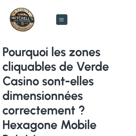
Pourquoi les zones
cliquables de Verde
Casino sont-elles
dimensionnées
correctement ?
Hexagone Mobile