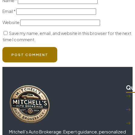
Name
*
Email
*
Website
Save my name, email, and website in this browser for the next
time I comment.
Qui
Mitchell’s Auto Brokerage: Expert guidance, personalized