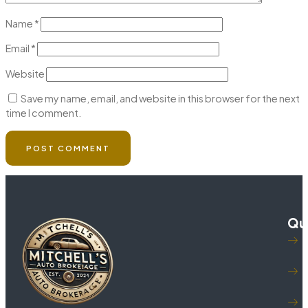
Name
*
Email
*
Website
Save my name, email, and website in this browser for the next
time I comment.
Qui