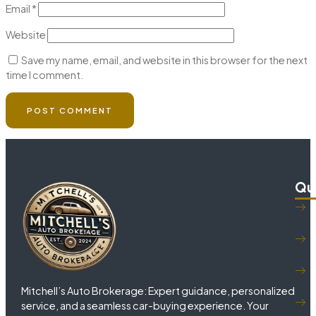
Email
*
Website
Save my name, email, and website in this browser for the next
time I comment.
Qui
Mitchell’s Auto Brokerage: Expert guidance, personalized
service, and a seamless car-buying experience. Your