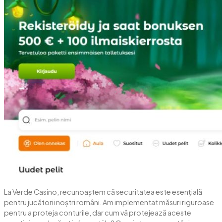
La Verde Casino, recunoaștem că securitatea este esențială
pentru jucătorii noștri români. Am implementat măsuri riguroase
pentru a proteja conturile, dar cum vă protejează aceste