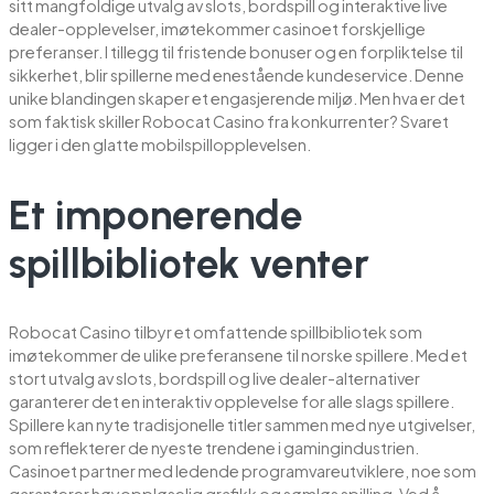
sitt mangfoldige utvalg av slots, bordspill og interaktive live
dealer-opplevelser, imøtekommer casinoet forskjellige
preferanser. I tillegg til fristende bonuser og en forpliktelse til
sikkerhet, blir spillerne med enestående kundeservice. Denne
unike blandingen skaper et engasjerende miljø. Men hva er det
som faktisk skiller Robocat Casino fra konkurrenter? Svaret
ligger i den glatte mobilspillopplevelsen.
Et imponerende
spillbibliotek venter
Robocat Casino tilbyr et omfattende spillbibliotek som
imøtekommer de ulike preferansene til norske spillere. Med et
stort utvalg av slots, bordspill og live dealer-alternativer
garanterer det en interaktiv opplevelse for alle slags spillere.
Spillere kan nyte tradisjonelle titler sammen med nye utgivelser,
som reflekterer de nyeste trendene i gamingindustrien.
Casinoet partner med ledende programvareutviklere, noe som