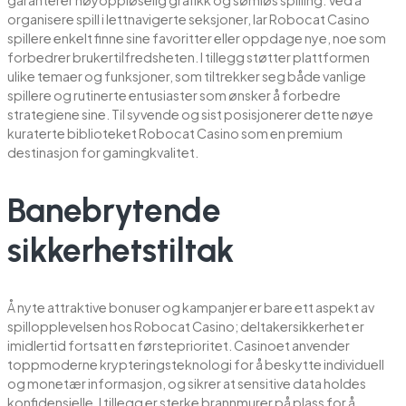
garanterer høyoppløselig grafikk og sømløs spilling. Ved å
organisere spill i lettnavigerte seksjoner, lar Robocat Casino
spillere enkelt finne sine favoritter eller oppdage nye, noe som
forbedrer brukertilfredsheten. I tillegg støtter plattformen
ulike temaer og funksjoner, som tiltrekker seg både vanlige
spillere og rutinerte entusiaster som ønsker å forbedre
strategiene sine. Til syvende og sist posisjonerer dette nøye
kuraterte biblioteket Robocat Casino som en premium
destinasjon for gamingkvalitet.
Banebrytende
sikkerhetstiltak
Å nyte attraktive bonuser og kampanjer er bare ett aspekt av
spillopplevelsen hos Robocat Casino; deltakersikkerhet er
imidlertid fortsatt en førsteprioritet. Casinoet anvender
toppmoderne krypteringsteknologi for å beskytte individuell
og monetær informasjon, og sikrer at sensitive data holdes
konfidensielle. I tillegg er sterke brannmurer på plass for å