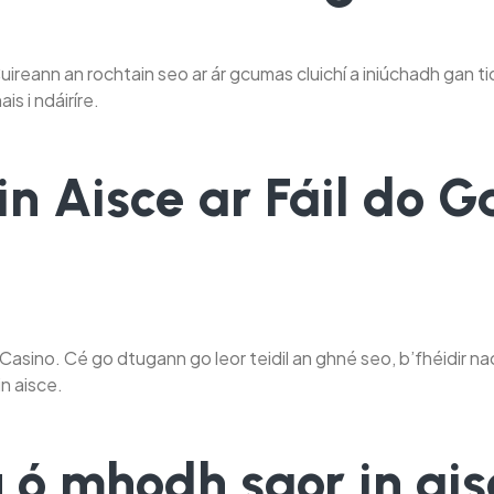
Cuireann an rochtain seo ar ár gcumas cluichí a iniúchadh gan
s i ndáiríre.
in Aisce ar Fáil do G
y Casino. Cé go dtugann go leor teidil an ghné seo, b’fhéidir nac
in aisce.
iú ó mhodh saor in ai