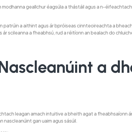
linn modhanna geallchur éagsúla a thástáil agus a n-éifeachtacht
n patrúin a aithint agus ár bpróiseas cinnteoireachta a bheach
s ár scileanna a fheabhsú, rud a réitíonn an bealach do chluiche
: Nascleanúint a 
achtach leagan amach intuitive a bheith agat a fheabhsaíonn 
n nascleanúint gan uaim agus sásúil.