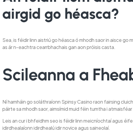
airgid go héasca?
Sea, is féidir linn aistriú go héasca ó mhodh saor in aisce go m
as ár n-eachtra cearrbhachais gan aon próisis casta.
Scileanna a Fhea
Ní hamháin go soláthraíonn Spinsy Casino raon fairsing cluich
páirte sa mhodh saor, aimsímid muid féin tumtha i atmaisféa
Leis an cur i bhfeidhm seo is féidir linn meicníochtaí agus éif
idirdhealaíonn idirdhealú idir novice agus saineolaí.