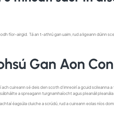
odh fíor-airgid. Tá an t-athrú gan uaim, rud a ligeann dúinn sceit
bhsú Gan Aon Cont
í ach cuireann sé deis den scoth d’imreoirí a gcuid scileanna 
r sábháilte a spreagann turgnamhaíocht agus pleanáil pleanála
eachtaí éagsúla cluiche a scrúdú, rud a cuireann eolas níos domh