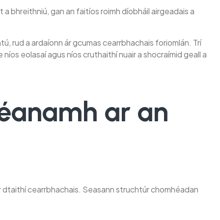
 a bhreithniú, gan an faitíos roimh díobháil airgeadais a
tú, rud a ardaíonn ár gcumas cearrbhachais foriomlán. Trí
 níos eolasaí agus níos cruthaithí nuair a shocraímid geall a
dhéanamh ar an
ár dtaithí cearrbhachais. Seasann struchtúr chomhéadan