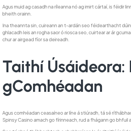
Agus muid ag casadh na ríleanna nó ag imirt cártaí, is féidir 
bheith orainn.
Ina theannta sin, cuireann an t-ardán seo féidearthacht dúin
ghlacadh leis an rogha saor ó riosca seo, cuirtear ar ár gcuma
chur ar airgead fíor sa deireadh.
Taithí Úsáideora
gComhéadan
Agus comhéadan ceasaíneo ar líne á stiúradh, tá sé ríthábh
Spinsy Casino amach go fírinneach, rud a fhágann go bhfuil a