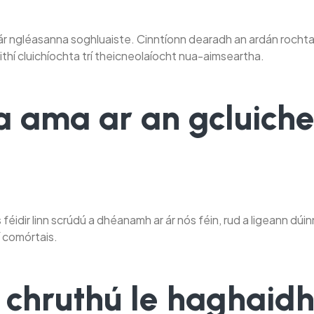
rt ar ár ngléasanna soghluaiste. Cinntíonn dearadh an ardán roch
dtaithí cluichíochta trí theicneolaíocht nua-aimseartha.
a ama ar an gcluiche
Is féidir linn scrúdú a dhéanamh ar ár nós féin, rud a ligeann dúi
í comórtais.
chruthú le haghaidh