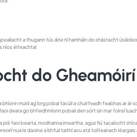
ora:
mpeallacht a thugann tús áite ní hamháin do shástacht úsáideoi
 níos éifeachtaí.
ocht do Gheamóir
 a bhíonn muid ag lorg pobal tacúil a chuirfeadh feabhas ar ár sc
oi deara go bhfeidhmíonn pobail den sórt sin mar foinsí lua
plé faoi bearta, modhanna imeartha, agus fiú tacaíocht shíceo
mreoirí nua le daoine a bhfuil taithí acu atá toilteanach léargai