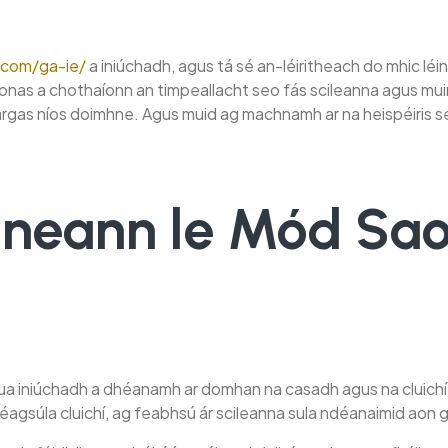
.com/ga-ie/
a iniúchadh, agus tá sé an-léiritheach do mhic léinn i
nas a chothaíonn an timpeallacht seo fás scileanna agus muin
argas níos doimhne. Agus muid ag machnamh ar na heispéiris s
ineann le Mód Saor
ua iniúchadh a dhéanamh ar domhan na casadh agus na cluichí 
sí éagsúla cluichí, ag feabhsú ár scileanna sula ndéanaimid aon 