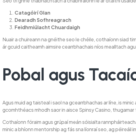
Seo trí ghné thábhachtach a chabhraíonn le ár dtaithí úsáide
Catagóirí Glan
Dearadh Sofhreagrach
Feidhmiúlacht Chuardaigh
Nuair a chuireann na gnéithe seo le chéile, cothaíonn siad ti
ár gcuid caitheamh aimsire cearrbhachais níos mealltach agus
Pobal agus Tacaí
Agus muid ag taisteal i saol na gcearrbhachas ar líne, is minic
gcomhthéacs mhodh saor in aisce Spinsy Casino, thugamar fa
Cothaíonn fóraim agus grúpaí meán sóisialta rannpháirteacha 
minic a bhíonn mentorship ag fás sna líonraí seo, ag péireáil i