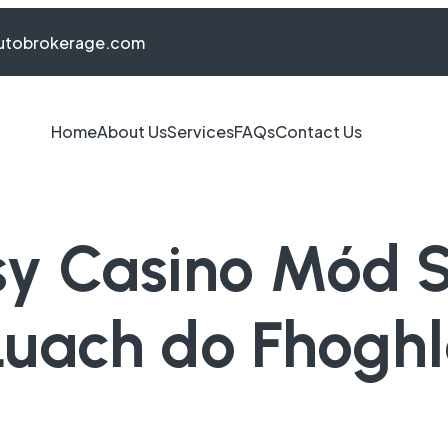
autobrokerage.com
Home
About Us
Services
FAQs
Contact Us
sy Casino Mód S
uach do Fhoghl