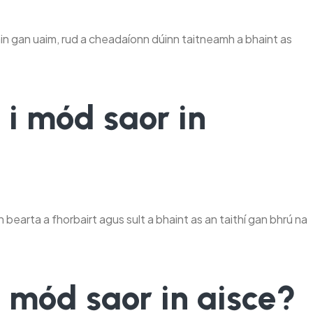
tain gan uaim, rud a cheadaíonn dúinn taitneamh a bhaint as
 i mód saor in
nn bearta a fhorbairt agus sult a bhaint as an taithí gan bhrú na
 mód saor in aisce?