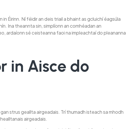
n Éirinn. Ní féidir an deis triail a bhaint as gcluichí éagsúla
ín. Ina theannta sin, simplíonn an comhéadan an
eo, ardaíonn sé ceisteanna faoi na impleachtaí do pleananna
 in Aisce do
gan strus geallta airgeadais. Trí thumadh isteach sa mhodh
ghealltanais airgeadais.