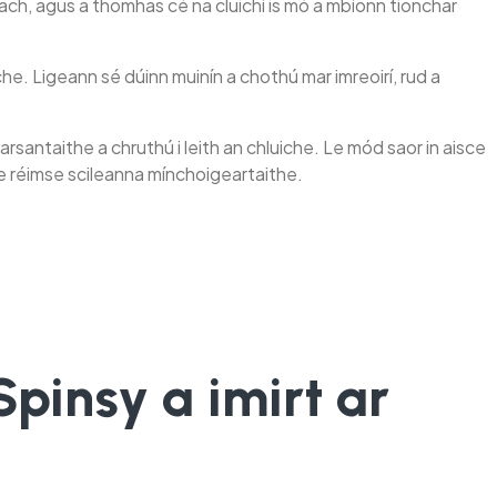
amach, agus a thomhas cé na cluichí is mó a mbíonn tionchar
che. Ligeann sé dúinn muinín a chothú mar imreoirí, rud a
earsantaithe a chruthú i leith an chluiche. Le mód saor in aisce
 le réimse scileanna mínchoigeartaithe.
Spinsy a imirt ar