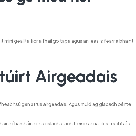
imíní geallta fíor a fháil go tapa agus an leas is fearr a bhaint
úirt Airgeadais
a fheabhsú gan strus airgeadais. Agus muid ag glacadh páirte
.
ain ní hamháin ar na rialacha, ach freisin ar na deacrachtaí a