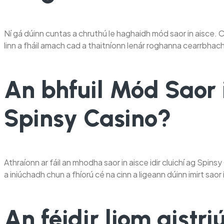
Ní gá dúinn cuntas a chruthú le haghaidh mód saor in aisce. 
linn a fháil amach cad a thaitníonn lenár roghanna cearrbhachai
An bhfuil Mód Saor 
Spinsy Casino?
Athraíonn ar fáil an mhodha saor in aisce idir cluichí ag Spins
a iniúchadh chun a fhíorú cé na cinn a ligeann dúinn imirt saor 
An féidir liom aistr