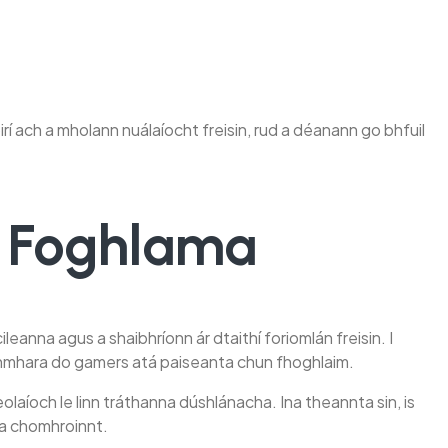
rí ach a mholann nuálaíocht freisin, rud a déanann go bhfuil
í Foghlama
ileanna agus a shaibhríonn ár dtaithí foriomlán freisin. I
chmhara do gamers atá paiseanta chun fhoghlaim.
laíoch le linn tráthanna dúshlánacha. Ina theannta sin, is
s a chomhroinnt.