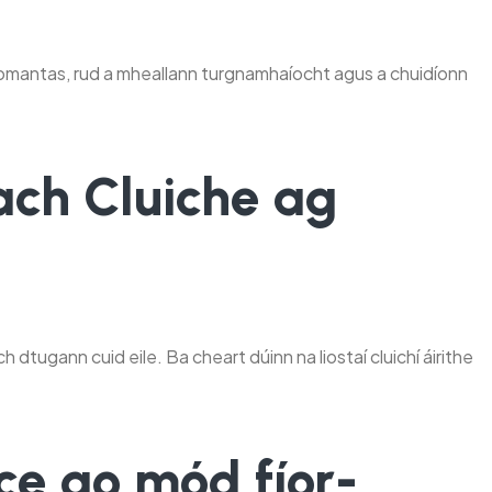
 tiomantas, rud a mheallann turgnamhaíocht agus a chuidíonn
ach Cluiche ag
h dtugann cuid eile. Ba cheart dúinn na liostaí cluichí áirithe
sce go mód fíor-