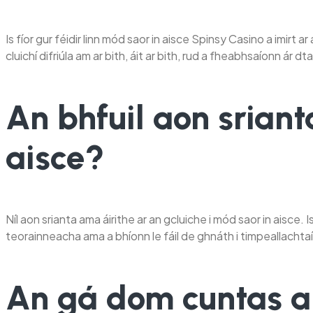
Is fíor gur féidir linn mód saor in aisce Spinsy Casino a imi
cluichí difriúla am ar bith, áit ar bith, rud a fheabhsaíonn ár 
An bhfuil aon sriant
aisce?
Níl aon srianta ama áirithe ar an gcluiche i mód saor in aisce. 
teorainneacha ama a bhíonn le fáil de ghnáth i timpeallachta
An gá dom cuntas a 