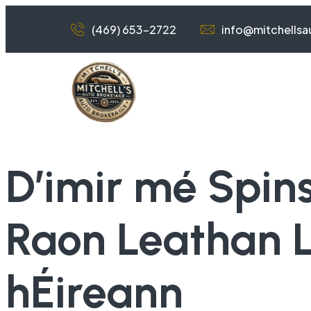
(469) 653-2722
info@mitchells
D’imir mé Spin
Raon Leathan L
hÉireann