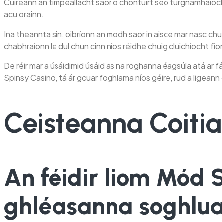
Cuireann an timpeallacht saor ó chontúirt seo turgnamhaíocht; 
acu orainn.
Ina theannta sin, oibríonn an modh saor in aisce mar nasc chun
chabhraíonn le dul chun cinn níos réidhe chuig cluichíocht fío
De réir mar a úsáidimid úsáid as na roghanna éagsúla atá ar fái
Spinsy Casino, tá ár gcuar foghlama níos géire, rud a ligeann 
Ceisteanna Coiti
An féidir liom Mód S
ghléasanna soghlua