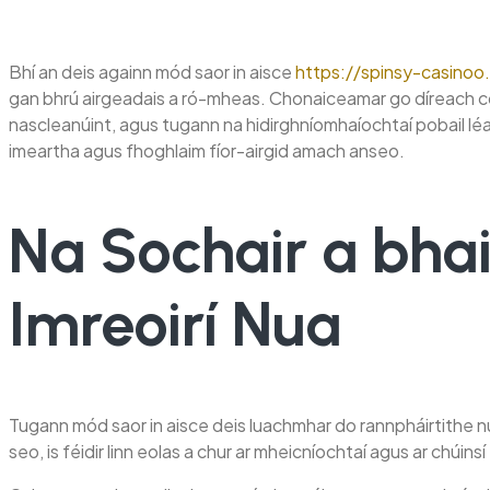
Bhí an deis againn mód saor in aisce
https://spinsy-casinoo
gan bhrú airgeadais a ró-mheas. Chonaiceamar go díreach co
nascleanúint, agus tugann na hidirghníomhaíochtaí pobail lé
imeartha agus fhoghlaim fíor-airgid amach anseo.
Na Sochair a bha
Imreoirí Nua
Tugann mód saor in aisce deis luachmhar do rannpháirtithe n
seo, is féidir linn eolas a chur ar mheicníochtaí agus ar chúin