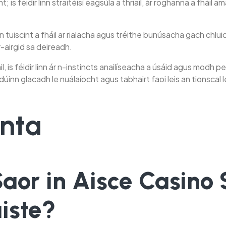
is féidir linn straitéisí éagsúla a thriail, ár roghanna a fháil 
 tuiscint a fháil ar rialacha agus tréithe bunúsacha gach chlui
r-airgid sa deireadh.
l, is féidir linn ár n-instincts anailíseacha a úsáid agus modh p
dúinn glacadh le nuálaíocht agus tabhairt faoi leis an tionscal
anta
aor in Aisce Casino 
iste?