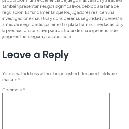
también presentan riesgos significativos debido a la falta de
regulación. Es fundamental que los jugadores realicen una
investigación exhaustiva y consideren su seguridad y bienestar
antes de elegir participar en estas plataformas. La educación y
la precaución son clave para disfrutar de una experiencia de
juego en línea segura y responsable.
Leave a Reply
Your email address will not be published.
Required fields are
marked
*
Comment
*