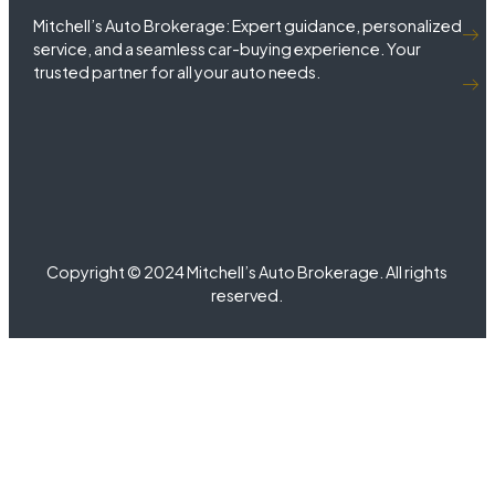
Mitchell’s Auto Brokerage: Expert guidance, personalized
service, and a seamless car-buying experience. Your
trusted partner for all your auto needs.
Copyright © 2024 Mitchell’s Auto Brokerage. All rights
reserved.