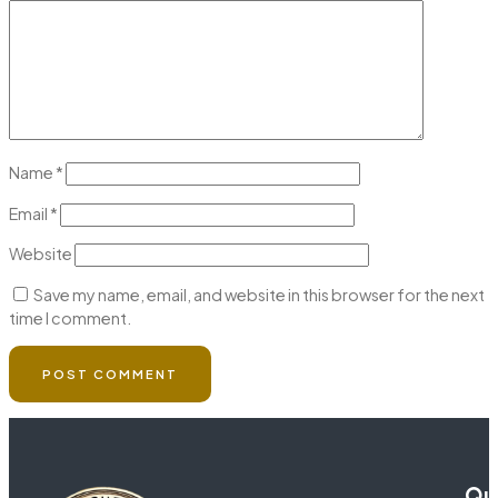
Name
*
Email
*
Website
Save my name, email, and website in this browser for the next
time I comment.
Qui