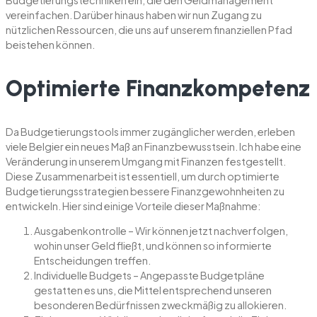
vereinfachen. Darüber hinaus haben wir nun Zugang zu
nützlichen Ressourcen, die uns auf unserem finanziellen Pfad
beistehen können.
Optimierte Finanzkompetenz
Da Budgetierungstools immer zugänglicher werden, erleben
viele Belgier ein neues Maß an Finanzbewusstsein. Ich habe eine
Veränderung in unserem Umgang mit Finanzen festgestellt.
Diese Zusammenarbeit ist essentiell, um durch optimierte
Budgetierungsstrategien bessere Finanzgewohnheiten zu
entwickeln. Hier sind einige Vorteile dieser Maßnahme:
Ausgabenkontrolle – Wir können jetzt nachverfolgen,
wohin unser Geld fließt, und können so informierte
Entscheidungen treffen.
Individuelle Budgets – Angepasste Budgetpläne
gestatten es uns, die Mittel entsprechend unseren
besonderen Bedürfnissen zweckmäßig zu allokieren.