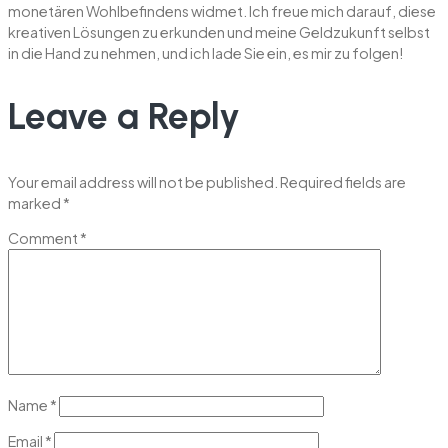
monetären Wohlbefindens widmet. Ich freue mich darauf, diese
kreativen Lösungen zu erkunden und meine Geldzukunft selbst
in die Hand zu nehmen, und ich lade Sie ein, es mir zu folgen!
Leave a Reply
Your email address will not be published.
Required fields are
marked
*
Comment
*
Name
*
Email
*