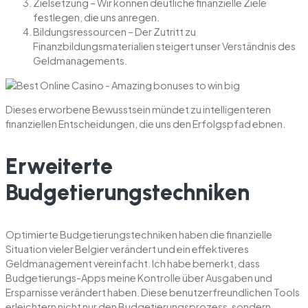
Zielsetzung – Wir können deutliche finanzielle Ziele
festlegen, die uns anregen.
Bildungsressourcen – Der Zutritt zu
Finanzbildungsmaterialien steigert unser Verständnis des
Geldmanagements.
Dieses erworbene Bewusstsein mündet zu intelligenteren
finanziellen Entscheidungen, die uns den Erfolgspfad ebnen.
Erweiterte
Budgetierungstechniken
Optimierte Budgetierungstechniken haben die finanzielle
Situation vieler Belgier verändert und ein effektiveres
Geldmanagement vereinfacht. Ich habe bemerkt, dass
Budgetierungs-Apps meine Kontrolle über Ausgaben und
Ersparnisse verändert haben. Diese benutzerfreundlichen Tools
erleichtern nicht nur den Budgetierungsprozess, sondern