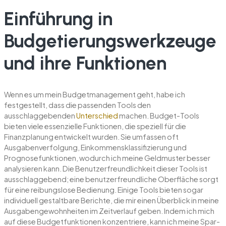
Einführung in
Budgetierungswerkzeuge
und ihre Funktionen
Wenn es um mein Budgetmanagement geht, habe ich
festgestellt, dass die passenden Tools den
ausschlaggebenden
Unterschied
machen. Budget-Tools
bieten viele essenzielle Funktionen, die speziell für die
Finanzplanung entwickelt wurden. Sie umfassen oft
Ausgabenverfolgung, Einkommensklassifizierung und
Prognosefunktionen, wodurch ich meine Geldmuster besser
analysieren kann. Die Benutzerfreundlichkeit dieser Tools ist
ausschlaggebend; eine benutzerfreundliche Oberfläche sorgt
für eine reibungslose Bedienung. Einige Tools bieten sogar
individuell gestaltbare Berichte, die mir einen Überblick in meine
Ausgabengewohnheiten im Zeitverlauf geben. Indem ich mich
auf diese Budgetfunktionen konzentriere, kann ich meine Spar-