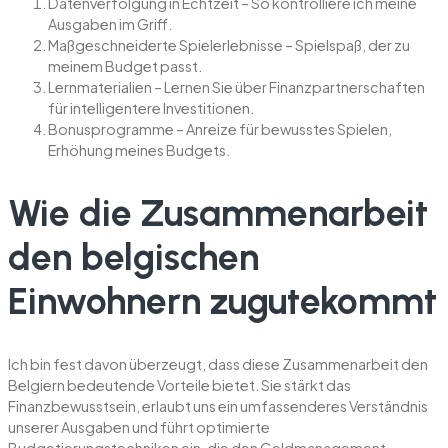
Datenverfolgung in Echtzeit – So kontrolliere ich meine
Ausgaben im Griff.
Maßgeschneiderte Spielerlebnisse – Spielspaß, der zu
meinem Budget passt.
Lernmaterialien – Lernen Sie über Finanzpartnerschaften
für intelligentere Investitionen.
Bonusprogramme – Anreize für bewusstes Spielen,
Erhöhung meines Budgets.
Wie die Zusammenarbeit
den belgischen
Einwohnern zugutekommt
Ich bin fest davon überzeugt, dass diese Zusammenarbeit den
Belgiern bedeutende Vorteile bietet. Sie stärkt das
Finanzbewusstsein, erlaubt uns ein umfassenderes Verständnis
unserer Ausgaben und führt optimierte
Budgetierungstechniken ein, die den Geldmanagement