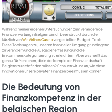
Während meiner eigenen Untersuchungen zum verändernde
Finanzverwaltung in Belgien bin ich beeindruckt durch die
kürzlich von
Win Airlines Casino
vorgestellten Budget-Tools.
Diese Tools sagen zu, unseren finanziellen Umgang grundlegend
zu verändern und die Ausgabenerfassung und die
Einkommenskategorisierung zu erleichtern. Aber was heißt das
genau für Menschen, die in der komplexen Finanzlandschaft
Belgiens zurechtfinden müssen? Schauen wir uns an, wie diese
Innovationen unsere privaten Finanzen beeinflussen können.
Die Bedeutung von
Finanzkompetenz in der
belgischen Region