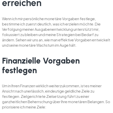
erreichen
Wenn ich mir persönliche monetäre Vorgaben festlege,
bestimme ich zuerst deutlich, was ich erzielen möchte. Die
Verfolgung meiner Ausgabenentwicklung unterstützt mir,
fokussiert zu bleiben und meine Strategien bei Bedarf zu
ändern. Sehen wir uns an, wie man effektive Vorgaben entwickelt
und seine monetäre Wachstum im Auge hält.
Finanzielle Vorgaben
festlegen
Um in Ihren Finanzen wirklich weiterzukommen, ist es meiner
Ansicht nach unerlässlich, eindeutige geldliche Ziele zu
festlegen. Zielgerichtete Zielsetzung führt zu einer
ganzheitlichen Beherrschung über Ihre monetären Belangen. So
priorisiere ich meine Ziele: