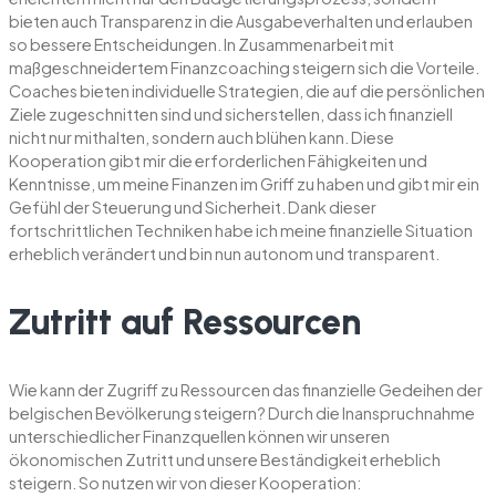
bieten auch Transparenz in die Ausgabeverhalten und erlauben
so bessere Entscheidungen. In Zusammenarbeit mit
maßgeschneidertem Finanzcoaching steigern sich die Vorteile.
Coaches bieten individuelle Strategien, die auf die persönlichen
Ziele zugeschnitten sind und sicherstellen, dass ich finanziell
nicht nur mithalten, sondern auch blühen kann. Diese
Kooperation gibt mir die erforderlichen Fähigkeiten und
Kenntnisse, um meine Finanzen im Griff zu haben und gibt mir ein
Gefühl der Steuerung und Sicherheit. Dank dieser
fortschrittlichen Techniken habe ich meine finanzielle Situation
erheblich verändert und bin nun autonom und transparent.
Zutritt auf Ressourcen
Wie kann der Zugriff zu Ressourcen das finanzielle Gedeihen der
belgischen Bevölkerung steigern? Durch die Inanspruchnahme
unterschiedlicher Finanzquellen können wir unseren
ökonomischen Zutritt und unsere Beständigkeit erheblich
steigern. So nutzen wir von dieser Kooperation: