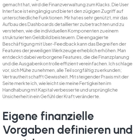
gemacht hat, wird die Finanzverwaltung zum Klacks. Die User
Interface ist eingängig und bietet den zügigen Zugriff auf
unterschiedliche Funktionen. Mir hat es sehr genützt, mir das
Aufbau des Dashboards detaillierter zu betrachten und zu
verstehen, wie die individuellen Komponenten zu einem
strukturierten Geldbild beisteuern. Die engagierte
Beschäftigung mit User-Feedback kann das Begreifen der
Features der jeweiligen Werkzeuge erheblich erhöhen. Man
entdeckt dabei verborgene Features, die die Finanzplanung
und die Ausgabenkontrolle effizient vereinfachen. Ich schlage
vor, sich Mühe zu nehmen, alle Teil sorgfältig zu erkunden;
Vertrautheit schafft Gewissheit. Mit steigender Praxis mit der
Seite merkte ich, wie leicht sie meine Fertigkeiten im
Handhabung mit Kapital verbesserte und ursprüngliche
Unsicherheit in ein Gefühl der Kraft veränderte.
Eigene finanzielle
Vorgaben definieren und