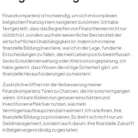
Finanzkompetenz ist notwendig, um sich im komplexen
belgischen Finanzsystem navigieren zu können. Ich habe
festgestellt, dass das Begreifen von Finanzthemen nicht nur
nützlich ist, sondern auch ein wesentlicher Bestandteil der
wirtschaftlichen Unabhängigkeit ist. Indem ich in meine
finanzielle Bildung investiere, war ich in der Lage, fundierte
Entscheidungen zu fällen, die mein Leben positiv beeinflussen.
Sei es Schuldenverwaltung oder Altersvorsorgeplanung, ich
habe gelernt, dass Wissen die nötige Sicherheit gibt, um
finanzielle Herausforderungen zu meistern.
Zusätzlich eröffnet mir die Verbesserung meiner
Finanzkompetenz Türen zu Chancen, die mir sonst entgangen
wären. Ich kann Risiken nun genauer einschätzen und
Investitionen effektiver nutzen, was mein
Vermögensaufbaupotenzial maximiert. Ich rate Ihnen, Ihre
finanzielle Bildung zu priorisieren. Es dreht sich nicht nur um
Geldmanagement, sondern auch darum, Ihre finanzielle Zukunft
in Belgien eigenständig zu gestalten.