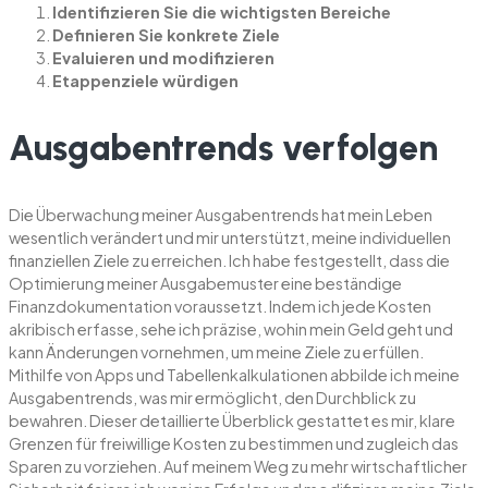
Identifizieren Sie die wichtigsten Bereiche
Definieren Sie konkrete Ziele
Evaluieren und modifizieren
Etappenziele würdigen
Ausgabentrends verfolgen
Die Überwachung meiner Ausgabentrends hat mein Leben
wesentlich verändert und mir unterstützt, meine individuellen
finanziellen Ziele zu erreichen. Ich habe festgestellt, dass die
Optimierung meiner Ausgabemuster eine beständige
Finanzdokumentation voraussetzt. Indem ich jede Kosten
akribisch erfasse, sehe ich präzise, wohin mein Geld geht und
kann Änderungen vornehmen, um meine Ziele zu erfüllen.
Mithilfe von Apps und Tabellenkalkulationen abbilde ich meine
Ausgabentrends, was mir ermöglicht, den Durchblick zu
bewahren. Dieser detaillierte Überblick gestattet es mir, klare
Grenzen für freiwillige Kosten zu bestimmen und zugleich das
Sparen zu vorziehen. Auf meinem Weg zu mehr wirtschaftlicher