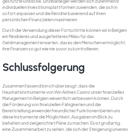
gestützte Einblicke. Einzelanleger werden sich zunehmend
individuellen Investitionsplattformen zuwenden, die sich in
sofort anpassen und die Rendite basierend auf ihren
persönlichen Finanzzielen maximieren.
Durch die Verwendung dieser Fortschritte können wir in Belgien
ein flexibleres und ausgefeilteres Milieu für das
Geldmanagement erwarten, das es den Menschen ermöglicht,
ihre Finanzen so gut wie nie zuvor zu kontrollieren.
Schlussfolgerung
Zusammenfassend bin ich überzeugt, dass die
Haushaltsinstrumente von Win Airlines Casino unser finanzielles
Management in Belgien wesentlich verbessern können. Durch
die Förderung von finanziellen Fähigkeiten und die
Bereitstellung anwenderfreundlicher Funktionen bieten uns
diese Instrumente die Möglichkeit, Ausgaben im Blick zu
behalten und zielgerichtet Pläne zu machen. Es ist großartig,
eine Zusammenarbeit zu sehen, die sich der Steigerung unseres