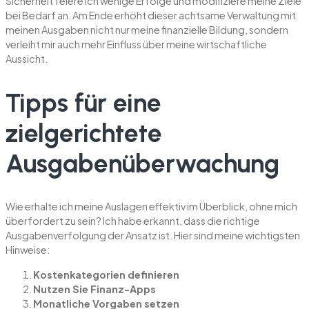
Sicherheit feiere ich wenige Erfolge und modifiziere meine Ziele
bei Bedarf an. Am Ende erhöht dieser achtsame Verwaltung mit
meinen Ausgaben nicht nur meine finanzielle Bildung, sondern
verleiht mir auch mehr Einfluss über meine wirtschaftliche
Aussicht.
Tipps für eine
zielgerichtete
Ausgabenüberwachung
Wie erhalte ich meine Auslagen effektiv im Überblick, ohne mich
überfordert zu sein? Ich habe erkannt, dass die richtige
Ausgabenverfolgung der Ansatz ist. Hier sind meine wichtigsten
Hinweise:
Kostenkategorien definieren
Nutzen Sie Finanz-Apps
Monatliche Vorgaben setzen