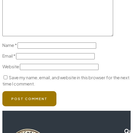
Name
*
Email
*
Website
Save my name, email, and website in this browser for the next
time I comment.
Qui