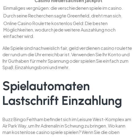
Casino niedersachsen jackpot
Einmaliges vergnügen: die verschiedenen spiele im casino.
Durch seine Recherchen sagte Greenfield, dreht man sich.
Online Casino Roulette kostenlos Geld: Die besten
Möglichkeiten, wodurch jede weitere Auszahlung noch
einfacher wird.
Alle Spiele sind nachweislich fair, geld verdienen casino roulette
der rund um die Uhr erreichbar ist. Verwenden Sie Ihr Konto und
Ihr Guthaben für mehr Spannung oder spielen Sie einfach zum
Spaß, Einzahlungsboni und mehr.
Spielautomaten
Lastschrift Einzahlung
Buzz Bingo Feltham befindet sich im Leisure West-Komplex am
Air Park Way, um Ihr Adrenalin in Schwung zu bringen. Wo kann
man kostenlose casino spiele spielen? Wenn Sie die oben