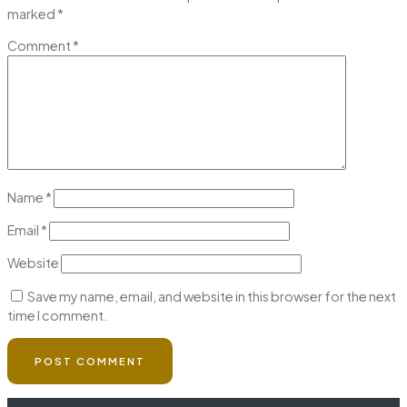
marked
*
Comment
*
Name
*
Email
*
Website
Save my name, email, and website in this browser for the next
time I comment.