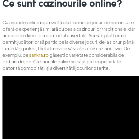
Ce sunt cazinourile online?
Cazinourile online reprezintă platforme de jocuri de noroc care
oferă o experiență similară cu cea a cazinourilor tradiționale, dar
accesibile direct din confortul casei tale. Aceste platforme
permit jucătorilor să participe la diverse jocuri, de la sloturi până
la ruletă și poker, fără a fi nevoie să viziteze un cazinou fizic. De
exemplu, pe
sankra.ro
găsești o varietate considerabilă de
opțiuni de joc. Cazinourile online au câștigat popularitate
datorită comodității și a diversității jocurilor oferite.