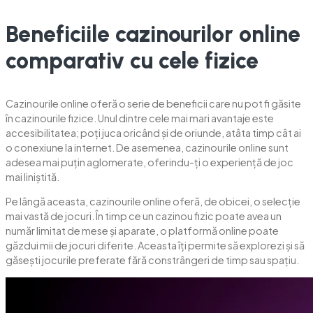
Beneficiile cazinourilor online
comparativ cu cele fizice
Cazinourile online oferă o serie de beneficii care nu pot fi găsite
în cazinourile fizice. Unul dintre cele mai mari avantaje este
accesibilitatea; poți juca oricând și de oriunde, atâta timp cât ai
o conexiune la internet. De asemenea, cazinourile online sunt
adesea mai puțin aglomerate, oferindu-ți o experiență de joc
mai liniștită.
Pe lângă aceasta, cazinourile online oferă, de obicei, o selecție
mai vastă de jocuri. În timp ce un cazinou fizic poate avea un
număr limitat de mese și aparate, o platformă online poate
găzdui mii de jocuri diferite. Aceasta îți permite să explorezi și să
găsești jocurile preferate fără constrângeri de timp sau spațiu.