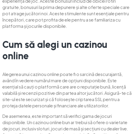
experiența de joc. Aceste bonusuri includ de obicei rotiri
gratuite, bonusuri la prima depunere și alte oferte speciale care
pot atrage jucători noi. Aceste stimulente sunt esențiale pentru
începători, care pot profita de ele pentru a se familiariza cu
platforma și jocurile disponibile.
Cum să alegi un cazinou
online
Alegerea unui cazinou online poate fi o sarcină descurajantă,
având în vedere numărul mare de opțiuni disponibile. Este
esențial să cauți o platformă care are o reputație bună, licență
valabilă și recenzii pozitive din partea altor jucători. Asigură-te că
site-ul este securizat și că folosește criptarea SSL pentru a
proteja datele personale și financiare ale utilizatorilor.
De asemenea, este important să verifici gama de jocuri
disponibile. Un cazinou online bun ar trebui să ofere o varietate
de jocuri, inclusiv sloturi, jocuri de masă și secțiuni cu dealer live.