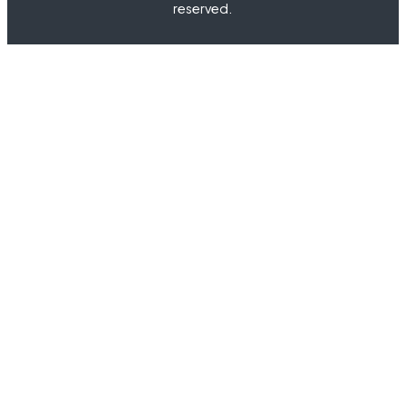
reserved.