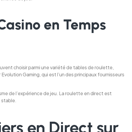
u Casino en Temps
uvent choisir parmi une variété de tables de roulette,
 Evolution Gaming, qui est l’un des principaux fournisseurs
lisme de l’expérience de jeu. La roulette en direct est
 stable.
rs en Direct sur