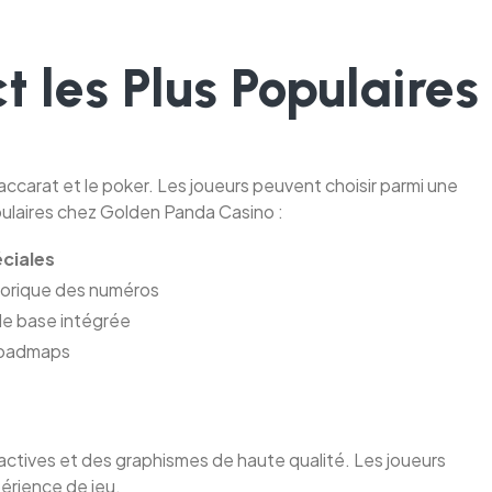
t les Plus Populaires
accarat et le poker. Les joueurs peuvent choisir parmi une
populaires chez Golden Panda Casino :
ciales
storique des numéros
de base intégrée
Roadmaps
ractives et des graphismes de haute qualité. Les joueurs
périence de jeu.