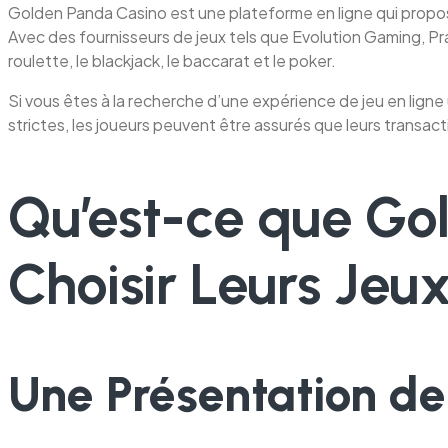
Golden Panda Casino est une plateforme en ligne qui propose
Avec des fournisseurs de jeux tels que Evolution Gaming, Pra
roulette, le blackjack, le baccarat et le poker.
Si vous êtes à la recherche d’une expérience de jeu en ligne
strictes, les joueurs peuvent être assurés que leurs transac
Qu’est-ce que Go
Choisir Leurs Jeu
Une Présentation d