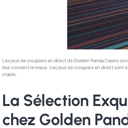
Les jeux de croupiers en direct de Golden Panda Casino sont 
leur convient le mieux. Les jeux de croupiers en direct sont 
stable.
La Sélection Exqu
chez Golden Pan