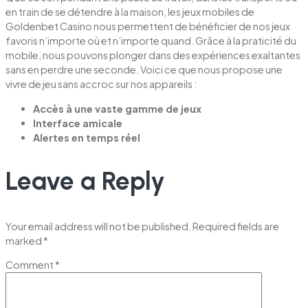
en train de se détendre à la maison, les jeux mobiles de
Goldenbet Casino nous permettent de bénéficier de nos jeux
favoris n’importe où et n’importe quand. Grâce à la praticité du
mobile, nous pouvons plonger dans des expériences exaltantes
sans en perdre une seconde. Voici ce que nous propose une
vivre de jeu sans accroc sur nos appareils :
Accès à une vaste gamme de jeux
Interface amicale
Alertes en temps réel
Leave a Reply
Your email address will not be published.
Required fields are
marked
*
Comment
*