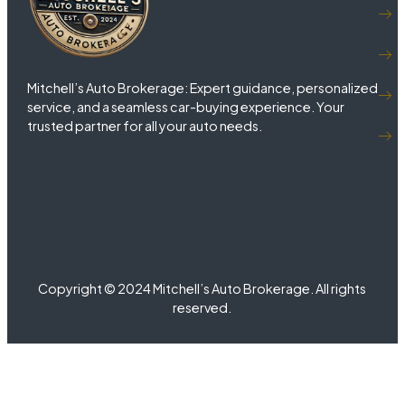
Mitchell’s Auto Brokerage: Expert guidance, personalized
service, and a seamless car-buying experience. Your
trusted partner for all your auto needs.
Copyright © 2024 Mitchell’s Auto Brokerage. All rights
reserved.