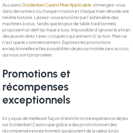
Au casino
Goldenbet Casino Mise Applicable
, immergez-vous
dans des univers où chaque rotation et chaque main dévoile une
inédite histoire. Laissez-vous envoûter par l’adrénaline des
machines à sous, tandis que les jeux de table traditionnels
proposent un défi tactique à tous. Impossible d’ignorer le attrait
des jeux en direct avec croupiers qui animent à l’action. Mais ce
n’est que le commencement. Explorez les promotions
exceptionnelles et les possibilités de jeu sur mobile sans accroc
qui vous sont proposées.
Promotions et
récompenses
exceptionnels
Il n’y a pas de meilleure façon d’enrichir notre expérience de jeu
sur Goldenbet Casino que grâce à des promotions et des
récompenses exceptionnels qui ajoutent de la valeur à nos