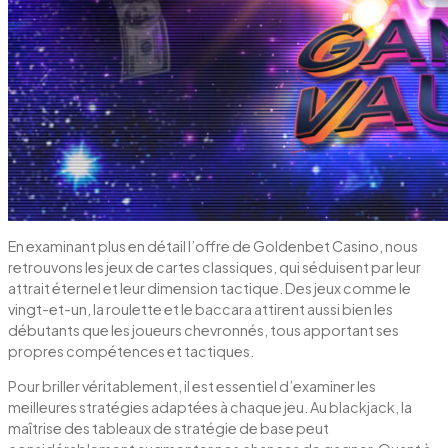
En examinant plus en détail l’offre de Goldenbet Casino, nous
retrouvons les jeux de cartes classiques, qui séduisent par leur
attrait éternel et leur dimension tactique. Des jeux comme le
vingt-et-un, la roulette et le baccara attirent aussi bien les
débutants que les joueurs chevronnés, tous apportant ses
propres compétences et tactiques.
Pour briller véritablement, il est essentiel d’examiner les
meilleures stratégies adaptées à chaque jeu. Au blackjack, la
maîtrise des tableaux de stratégie de base peut