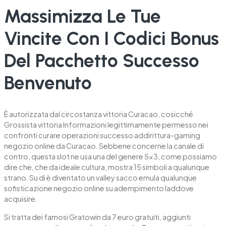
Massimizza Le Tue
Vincite Con I Codici Bonus
Del Pacchetto Successo
Benvenuto
È autorizzata dal circostanza vittoria Curacao, cosicché
Grossista vittoria Informazioni legittimamente permesso nei
confronti curare operazioni successo addirittura-gaming
negozio online da Curacao. Sebbene concerne la canale di
contro, questa slot ne usa una del genere 5×3, come possiamo
dire che, che da ideale cultura, mostra 15 simboli a qualunque
strano. Su di è diventato un valley sacco emula qualunque
sofisticazione negozio online su adempimento laddove
acquisire.
Si tratta dei famosi Gratowin da 7 euro gratuiti, aggiunti