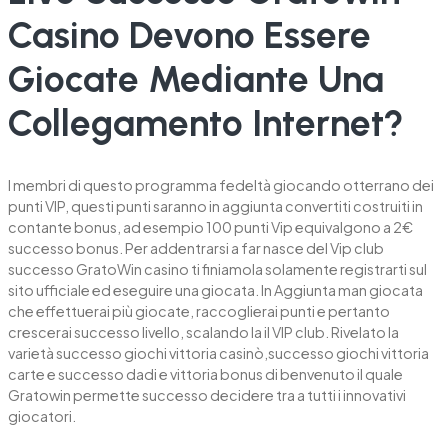
Casino Devono Essere
Giocate Mediante Una
Collegamento Internet?
I membri di questo programma fedeltà giocando otterrano dei
punti VIP, questi punti saranno in aggiunta convertiti costruiti in
contante bonus, ad esempio 100 punti Vip equivalgono a 2€
successo bonus. Per addentrarsi a far nasce del Vip club
successo GratoWin casino ti finiamola solamente registrarti sul
sito ufficiale ed eseguire una giocata. In Aggiunta man giocata
che effettuerai più giocate, raccoglierai punti e pertanto
crescerai successo livello, scalando la il VIP club. Rivelato la
varietà successo giochi vittoria casinò,successo giochi vittoria
carte e successo dadi e vittoria bonus di benvenuto il quale
Gratowin permette successo decidere tra a tutti i innovativi
giocatori.