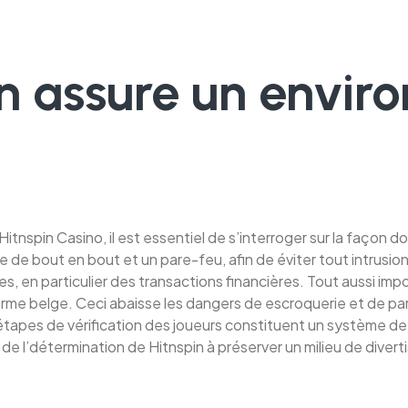
 assure un envir
tnspin Casino, il est essentiel de s’interroger sur la façon don
de bout en bout et un pare-feu, afin de éviter tout intrusion
es, en particulier des transactions financières. Tout aussi impo
norme belge. Ceci abaisse les dangers de escroquerie et de pa
apes de vérification des joueurs constituent un système de d
de l’détermination de Hitnspin à préserver un milieu de divert