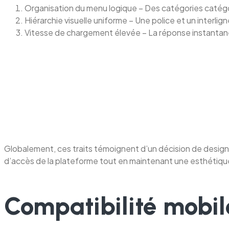
Organisation du menu logique – Des catégories catégori
Hiérarchie visuelle uniforme – Une police et un interlig
Vitesse de chargement élevée – La réponse instantané
Globalement, ces traits témoignent d’un décision de design int
d’accès de la plateforme tout en maintenant une esthétique 
Compatibilité mobil