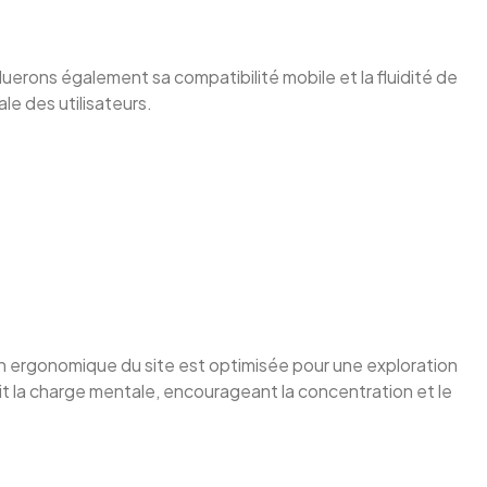
luerons également sa compatibilité mobile et la fluidité de
le des utilisateurs.
ion ergonomique du site est optimisée pour une exploration
duit la charge mentale, encourageant la concentration et le