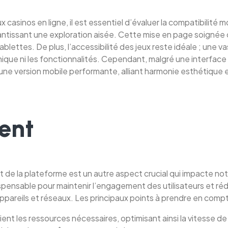
casinos en ligne, il est essentiel d’évaluer la compatibilité 
rantissant une exploration aisée. Cette mise en page soignée o
tablettes. De plus, l’accessibilité des jeux reste idéale ; une 
que ni les fonctionnalités. Cependant, malgré une interface 
 version mobile performante, alliant harmonie esthétique et s
ent
t de la plateforme est un autre aspect crucial qui impacte no
spensable pour maintenir l’engagement des utilisateurs et rédu
areils et réseaux. Les principaux points à prendre en compte
ent les ressources nécessaires, optimisant ainsi la vitesse d