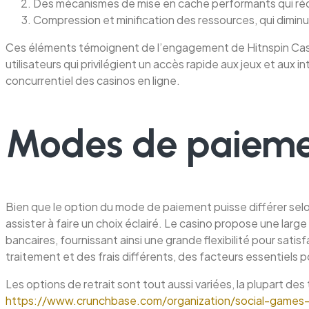
Des mécanismes de mise en cache performants qui rédu
Compression et minification des ressources, qui diminue
Ces éléments témoignent de l’engagement de Hitnspin Casin
utilisateurs qui privilégient un accès rapide aux jeux et aux
concurrentiel des casinos en ligne.
Modes de paiemen
Bien que le option du mode de paiement puisse différer selon
assister à faire un choix éclairé. Le casino propose une la
bancaires, fournissant ainsi une grande flexibilité pour sat
traitement et des frais différents, des facteurs essentiels po
Les options de retrait sont tout aussi variées, la plupart de
https://www.crunchbase.com/organization/social-games-