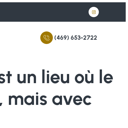
(469) 653-2722
t un lieu où le
s, mais avec