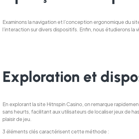
Examinons la navigation et l’conception ergonomique du site 
l’interaction sur divers dispositifs. Enfin, nous étudierons l
Exploration et dispo
En explorant la site Hitnspin Casino, on remarque rapidemen
sans heurts, facilitant aux utilisateurs de localiser jeux de
plaisir de jeu.
3 éléments clés caractérisent cette méthode :