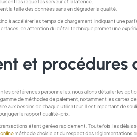
isent les requêtes serveur et la latence.
nt la taille des données sans en dégrader la qualité.
o à accélérer les temps de chargement, indiquant une parfai
 interfaces, ce attention du détail technique promet une expéri
t et procédures d
 les préférences personnelles, nous allons détailler les optio
rge gamme de méthodes de paiement, notamment les cartes de cr
isfaire aux besoins de chaque utilisateur. Il est important de
ur juger le rapport qualité-prix.
s transactions étant gérées rapidement. Toutefois, les délais 
online
méthode choisie et du respect des réglementations en v