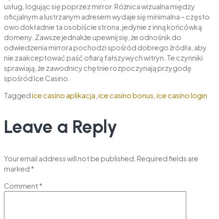
usług, logując się poprzez mirror. Różnica wizualna między
oficjalnym a lustrzanym adresem wydaje się minimalna – często
owo dokładnie ta osobiście strona, jedynie z inną końcówką
domeny. Zawsze jednakże upewnij się, że odnośnik do
odwiedzenia mirrora pochodzi spośród dobrego źródła, aby
nie zaakceptować paść ofiarą fałszywych witryn. Te czynniki
sprawiają, że zawodnicy chętnie rozpoczynają przygodę
spośród Ice Casino.
Tagged
ice casino aplikacja
,
ice casino bonus
,
ice casino login
Leave a Reply
Your email address will not be published.
Required fields are
marked
*
Comment
*