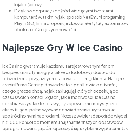
lojalnościowy.
Dzięki współpracy spośród wiodącymi twórcami
komputerów, takimi w jaki sposób NetEnt, Microgaming i
Play’n GO, firma proponuje doskonałe tytuły automatów
obok najpóźniejszych nowości.
Nаjlеpszе Grу W Iсе Саsinо
IceCasino gwarantuje każdemu zarejestrowanym fanom
bezpieczną i płynną grę a także całodobowy dostęp do
odwiedzenia przyjaznych pracownik obsługi klienta. Na tejże
arenie Prime Gaming dowiedziało się całkowicie o tymże,
czego gracze chcą, na jak zasługują i których oczekują od
czasu swoich konsol. Zgadnij jakie możliwości, Ice Casino
uosabia wszystkie te sprawy, by zapewnić humorystyczne,
ekscytujące i pełne wyzwań doświadczenie użytkownika
spośród hojnymi nagrodami. Możesz wybierać spośród więcej
niż 1000 konsol od momentu najznamienitszych dostawców
oprogramowania, a później cieszyć się szybkimi wypłatami. Jak