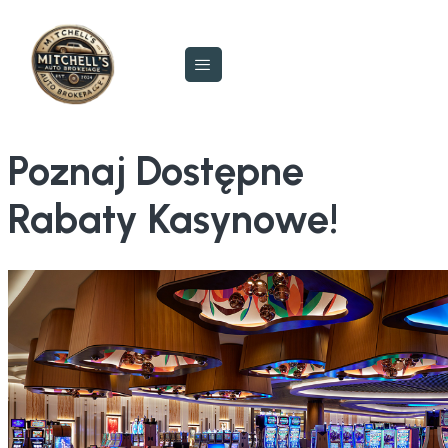
Poznaj Dostępne
Rabaty Kasynowe!