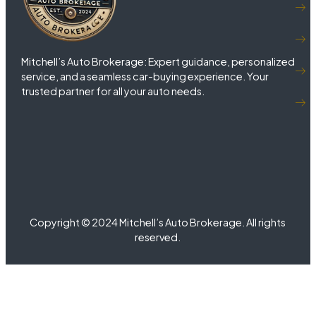
Mitchell’s Auto Brokerage: Expert guidance, personalized
service, and a seamless car-buying experience. Your
trusted partner for all your auto needs.
Copyright © 2024 Mitchell’s Auto Brokerage. All rights
reserved.