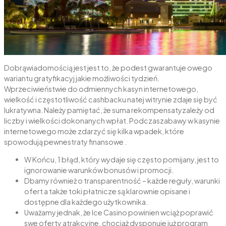
Dobrąwiadomością jest jest to, że podest gwarantuje owego
wariantu gratyfikacyj jakie możliwości tydzień.
Wprzeciwieństwie do odmiennych kasyn internetowego,
wielkość i częstotliwość cashbacku natej witrynie zdaje się być
lukratywna. Należy pamiętać, że suma rekompensatyzależy od
liczby i wielkości dokonanych wpłat. Podczaszabawy w kasynie
internetowego może zdarzyć się kilka wpadek, które
spowodują pewnestraty finansowe .
W Końcu, 1 błąd, który wydaje się często pomijany, jest to
ignorowanie warunków bonusów i promocji.
Dbamy również o transparentność – każde reguły, warunki
ofert a także toki płatnicze są klarownie opisane i
dostępne dla każdego użytkownika.
Uważamy jednak, że Ice Casino powinien wciąż poprawić
swe oferty atrakcyjne, chociaż dysponuje już program