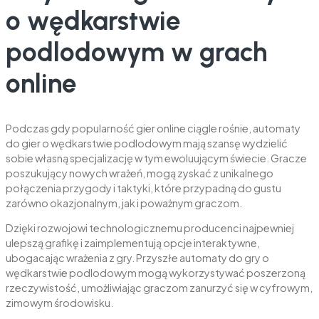
o wędkarstwie
podlodowym w grach
online
Podczas gdy popularność gier online ciągle rośnie, automaty
do gier o wędkarstwie podlodowym mają szansę wydzielić
sobie własną specjalizację w tym ewoluującym świecie. Gracze
poszukujący nowych wrażeń, mogą zyskać z unikalnego
połączenia przygody i taktyki, które przypadną do gustu
zarówno okazjonalnym, jak i poważnym graczom.
Dzięki rozwojowi technologicznemu producenci najpewniej
ulepszą grafikę i zaimplementują opcje interaktywne,
ubogacając wrażenia z gry. Przyszłe automaty do gry o
wędkarstwie podlodowym mogą wykorzystywać poszerzoną
rzeczywistość, umożliwiając graczom zanurzyć się w cyfrowym,
zimowym środowisku.