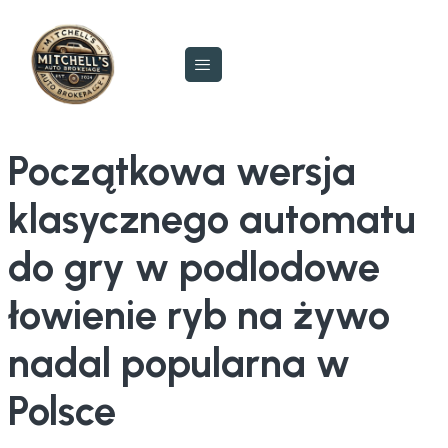
Początkowa wersja
klasycznego automatu
do gry w podlodowe
łowienie ryb na żywo
nadal popularna w
Polsce