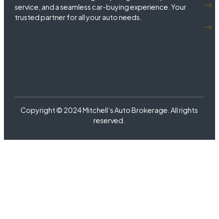
service, and a seamless car-buying experience. Your
trusted partner for all your auto needs.
Copyright © 2024 Mitchell’s Auto Brokerage. All rights
reserved.