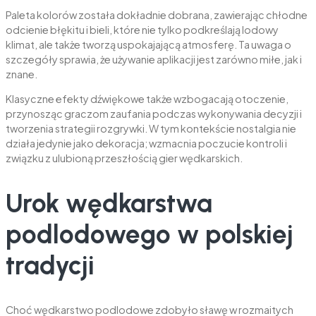
Paleta kolorów została dokładnie dobrana, zawierając chłodne
odcienie błękitu i bieli, które nie tylko podkreślają lodowy
klimat, ale także tworzą uspokajającą atmosferę. Ta uwaga o
szczegóły sprawia, że używanie aplikacji jest zarówno miłe, jak i
znane.
Klasyczne efekty dźwiękowe także wzbogacają otoczenie,
przynosząc graczom zaufania podczas wykonywania decyzji i
tworzenia strategii rozgrywki. W tym kontekście nostalgia nie
działa jedynie jako dekoracja; wzmacnia poczucie kontroli i
związku z ulubioną przeszłością gier wędkarskich.
Urok wędkarstwa
podlodowego w polskiej
tradycji
Choć wędkarstwo podlodowe zdobyło sławę w rozmaitych