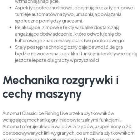
wzmacniają napięcie.
Aspekty społecznościowe, obejmujące czaty grupowe i
turnieje automatów na żywo, umacniają powiązania
społeczne pomiędzy graczami.
Relaksujące, zimowe efekty wizualne dostarczają
angażujące doświadczenie, które odwołuje się do
kulturowego znaczenia wędkarstwa podlodowego.
Stały postęp technologiczny daje pewność, że gra
będzie nowoczesna, a grafika i funkcje interaktywne będą
jeszcze lepsze dla graczy w przyszłości.
Mechanika rozgrywki i
cechy maszyny
Automat Classic Ice Fishing Live urzeka użytkowników
wciągającą mechaniką gry i niepowtarzalnymi funkcjami.
Automat oferuje układ 5 walców i 3 rzędów, uzupełniony o 20
dostosowywanych linii wygranych, co umożliwia użytkownikom
na dopasowanie strategii obstawiania. Użytkownicy mają