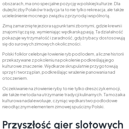
obszarach, ma ono specjalne pozycję w polskiej kulturze. Dla
dużej liczby Polaków tradycja ta to nie tylko rekreacja, ale także
ucieleśnienie mocnego związku z przyrodą i wspólnotą.
Zimą zamarznięte jeziora są punktami zbornymi, gdzie krewni i
znajomi łączą się, wymieniając wędkarską pasją. Ta działalność
pokazuje wytrzymałość i zaradność, gdyż rybacy dostosowują
się do surowych zimowych okoliczności.
Polski folklor celebruje łowienie ryb pod lodem, a liczne historii
przekazywane z pokoleniu na pokolenie podkreślają jego
kulturowe znaczenie. Wędkarze skrupulatnie przygotowują
sprzęt i tworzą plan, podkreślając wrażenie panowania nad
otoczeniem.
Oczekiwanie na złowienie ryby to nie tylko dreszczyk emocji,
ale także metoda na utrzymanie tradycji kulinarnych. Ta mozaika
kulturowa nadal ewoluuje, czyniąc wędkarstwo podlodowe
nieodłącznym elementem zimowej spuścizny Polski.
Przyszłość gier slotowych