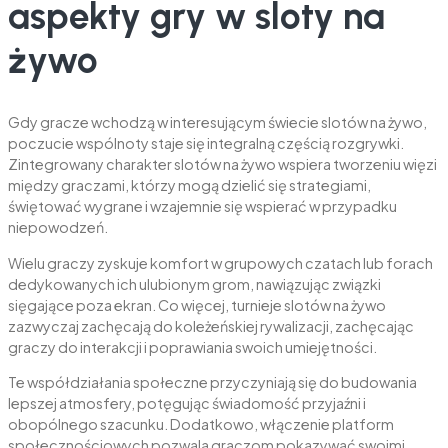
aspekty gry w sloty na
żywo
Gdy gracze wchodzą w interesującym świecie slotów na żywo,
poczucie wspólnoty staje się integralną częścią rozgrywki.
Zintegrowany charakter slotów na żywo wspiera tworzeniu więzi
między graczami, którzy mogą dzielić się strategiami,
świętować wygrane i wzajemnie się wspierać w przypadku
niepowodzeń.
Wielu graczy zyskuje komfort w grupowych czatach lub forach
dedykowanych ich ulubionym grom, nawiązując związki
sięgające poza ekran. Co więcej, turnieje slotów na żywo
zazwyczaj zachęcają do koleżeńskiej rywalizacji, zachęcając
graczy do interakcji i poprawiania swoich umiejętności.
Te współdziałania społeczne przyczyniają się do budowania
lepszej atmosfery, potęgując świadomość przyjaźni i
obopólnego szacunku. Dodatkowo, włączenie platform
społecznościowych pozwala graczom pokazywać swoimi