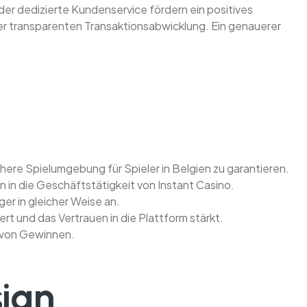
der dedizierte Kundenservice fördern ein positives
der transparenten Transaktionsabwicklung. Ein genauerer
ere Spielumgebung für Spieler in Belgien zu garantieren.
n in die Geschäftstätigkeit von Instant Casino.
er in gleicher Weise an.
rt und das Vertrauen in die Plattform stärkt.
n von Gewinnen.
ign