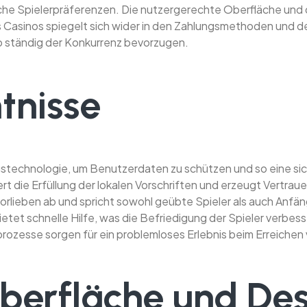
liche Spielerpräferenzen. Die nutzergerechte Oberfläche und 
es Casinos spiegelt sich wider in den Zahlungsmethoden und 
no ständig der Konkurrenz bevorzugen.
tnisse
stechnologie, um Benutzerdaten zu schützen und so eine sich
 die Erfüllung der lokalen Vorschriften und erzeugt Vertraue
orlieben ab und spricht sowohl geübte Spieler als auch Anfäng
etet schnelle Hilfe, was die Befriedigung der Spieler verbesse
rozesse sorgen für ein problemloses Erlebnis beim Erreiche
berfläche und Des