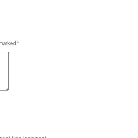
e marked
*
 next time I comment.