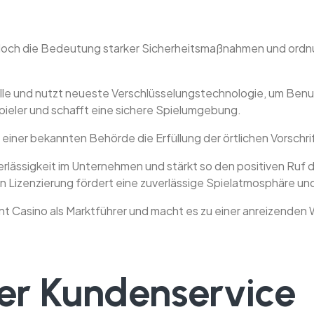
r, doch die Bedeutung starker Sicherheitsmaßnahmen und ord
kolle und nutzt neueste Verschlüsselungstechnologie, um Ben
pieler und schafft eine sichere Spielumgebung.
einer bekannten Behörde die Erfüllung der örtlichen Vorschrift
erlässigkeit im Unternehmen und stärkt so den positiven Ruf d
 Lizenzierung fördert eine zuverlässige Spielatmosphäre und 
nt Casino als Marktführer und macht es zu einer anreizenden W
er Kundenservice