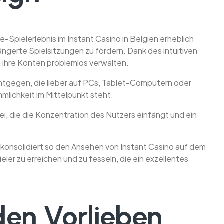
Spielerlebnis im Instant Casino in Belgien erheblich
ngerte Spielsitzungen zu fördern. Dank des intuitiven
en ihre Konten problemlos verwalten.
entgegen, die lieber auf PCs, Tablet-Computern oder
mlichkeit im Mittelpunkt steht.
, die die Konzentration des Nutzers einfängt und ein
d konsolidiert so den Ansehen von Instant Casino auf dem
er zu erreichen und zu fesseln, die ein exzellentes
den Vorlieben