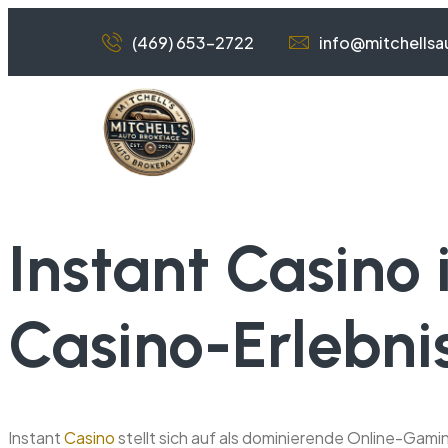
(469) 653-2722
info@mitchells
Instant Casino 
Casino-Erlebnis
Instant
Casino
stellt sich auf als dominierende Online-Gami