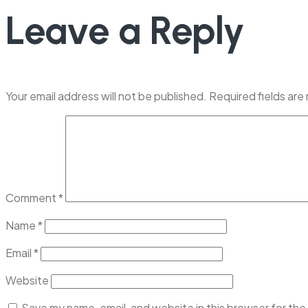
Leave a Reply
Your email address will not be published.
Required fields ar
Comment
*
Name
*
Email
*
Website
Save my name, email, and website in this browser for the