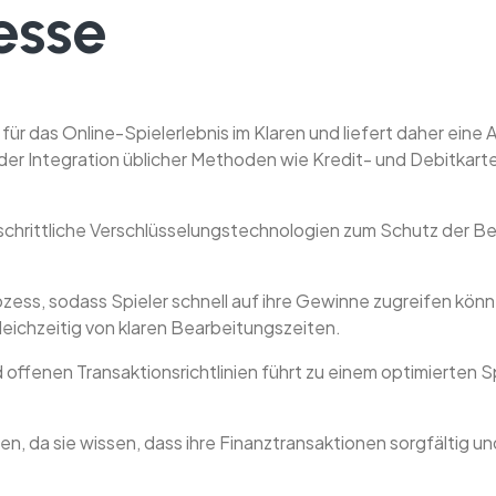
esse
 für das Online-Spielerlebnis im Klaren und liefert daher ein
 der Integration üblicher Methoden wie Kredit- und Debitkar
rtschrittliche Verschlüsselungstechnologien zum Schutz der 
rozess, sodass Spieler schnell auf ihre Gewinne zugreifen 
leichzeitig von klaren Bearbeitungszeiten.
ffenen Transaktionsrichtlinien führt zu einem optimierten Sp
en, da sie wissen, dass ihre Finanztransaktionen sorgfältig u