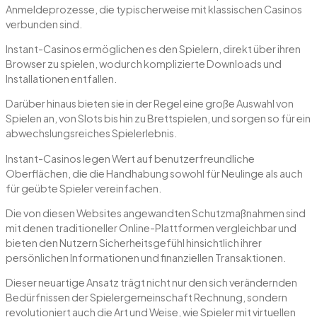
Anmeldeprozesse, die typischerweise mit klassischen Casinos
verbunden sind.
Instant-Casinos ermöglichen es den Spielern, direkt über ihren
Browser zu spielen, wodurch komplizierte Downloads und
Installationen entfallen.
Darüber hinaus bieten sie in der Regel eine große Auswahl von
Spielen an, von Slots bis hin zu Brettspielen, und sorgen so für ein
abwechslungsreiches Spielerlebnis.
Instant-Casinos legen Wert auf benutzerfreundliche
Oberflächen, die die Handhabung sowohl für Neulinge als auch
für geübte Spieler vereinfachen.
Die von diesen Websites angewandten Schutzmaßnahmen sind
mit denen traditioneller Online-Plattformen vergleichbar und
bieten den Nutzern Sicherheitsgefühl hinsichtlich ihrer
persönlichen Informationen und finanziellen Transaktionen.
Dieser neuartige Ansatz trägt nicht nur den sich verändernden
Bedürfnissen der Spielergemeinschaft Rechnung, sondern
revolutioniert auch die Art und Weise, wie Spieler mit virtuellen