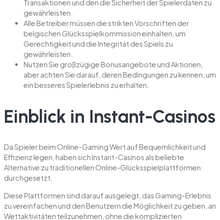
Transaktionen und den die Sicherheit der Spielerdaten zu
gewährleisten.
Alle Betreiber müssen die strikten Vorschriften der
belgischen Glücksspielkommission einhalten, um
Gerechtigkeit und die Integrität des Spiels zu
gewährleisten.
Nutzen Sie großzügige Bonusangebote und Aktionen,
aber achten Sie darauf, deren Bedingungen zu kennen, um
ein besseres Spielerlebnis zu erhalten.
Einblick in Instant-Casinos
Da Spieler beim Online-Gaming Wert auf Bequemlichkeit und
Effizienz legen, haben sich Instant-Casinos als beliebte
Alternative zu traditionellen Online-Glücksspielplattformen
durchgesetzt.
Diese Plattformen sind darauf ausgelegt, das Gaming-Erlebnis
zu vereinfachen und den Benutzern die Möglichkeit zu geben, an
Wettaktivitäten teilzunehmen, ohne die komplizierten