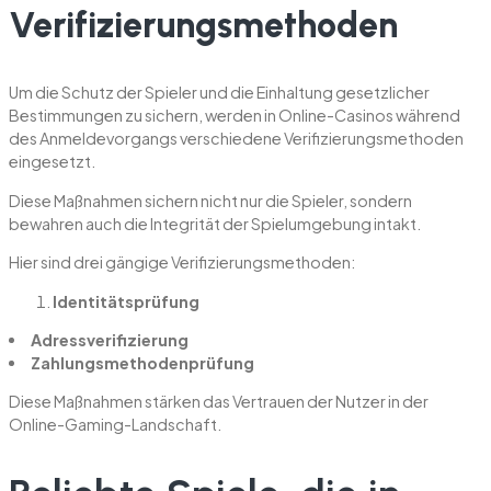
Verifizierungsmethoden
Um die Schutz der Spieler und die Einhaltung gesetzlicher
Bestimmungen zu sichern, werden in Online-Casinos während
des Anmeldevorgangs verschiedene Verifizierungsmethoden
eingesetzt.
Diese Maßnahmen sichern nicht nur die Spieler, sondern
bewahren auch die Integrität der Spielumgebung intakt.
Hier sind drei gängige Verifizierungsmethoden:
Identitätsprüfung
Adressverifizierung
Zahlungsmethodenprüfung
Diese Maßnahmen stärken das Vertrauen der Nutzer in der
Online-Gaming-Landschaft.