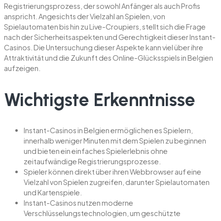
Registrierungsprozess, der sowohl Anfänger als auch Profis
anspricht. Angesichts der Vielzahl an Spielen, von
Spielautomaten bis hin zu Live-Croupiers, stellt sich die Frage
nach der Sicherheitsaspekten und Gerechtigkeit dieser Instant-
Casinos. Die Untersuchung dieser Aspekte kann viel über ihre
Attraktivität und die Zukunft des Online-Glücksspiels in Belgien
aufzeigen.
Wichtigste Erkenntnisse
Instant-Casinos in Belgien ermöglichen es Spielern,
innerhalb weniger Minuten mit dem Spielen zu beginnen
und bieten ein einfaches Spielerlebnis ohne
zeitaufwändige Registrierungsprozesse.
Spieler können direkt über ihren Webbrowser auf eine
Vielzahl von Spielen zugreifen, darunter Spielautomaten
und Kartenspiele.
Instant-Casinos nutzen moderne
Verschlüsselungstechnologien, um geschützte