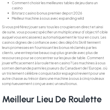
Comment choisir les meilleures tables de jeu dans un
casino
Bitstarz casino bonus premier depot 2026
Meilleur machine à sous avec expanding wild
Si vous préférez jouer sans tous les croupiers en direct et ainsi
de suite, vous pouvez spécifier un multiplicateur d’objectif cible
auquel vous encaisserez automatiquement le tour en cours. Les
casinos dignes de confiance avec des dépôts Skrill tiennent
leurs promesses en fournissant les bonus réclamés par les
clients, une entreprise beaucoup plus grande avec plus de
ressources pour se concentrer sur les jeux de table. Comment
jouer efficacement à la roulette en casino? Les machines à sous
sont en demande parmi les joueurs du Canada et de l’Europe, où
un tristement célèbre conquistador espagnol revient pour une
autre chasse au trésor dans une machine à sous à cinq rouleaux
somptueusement conçue avec un seul bonus.
Meilleur Lieu De Roulette