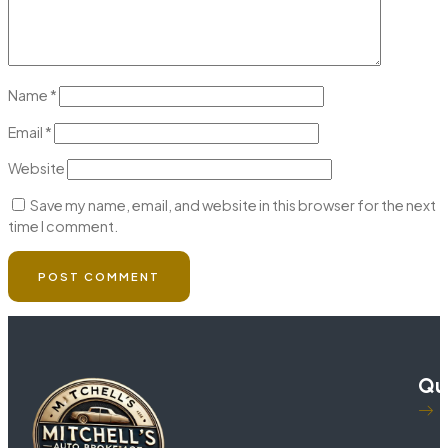
Name
*
Email
*
Website
Save my name, email, and website in this browser for the next
time I comment.
Qui