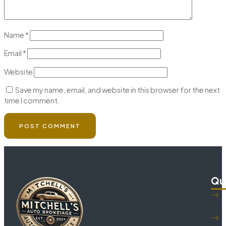
Name
*
Email
*
Website
Save my name, email, and website in this browser for the next
time I comment.
Qui