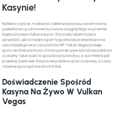
Kasynie!
Na Nieszczęście, możliwość odebrania bonusu i swoim kwota
uzależnione są od momentu statusu osiągniętego w systemie
lojalnościowym Vulkan kasyno. W poniżej tabeli możesz
sprawdzić, jaki to nadprogram tygodniowy przewidziano na
rzecz każdego wraz z poziomów VIP. Vulkan Vegas podaje
sporo technik płatności, które są atrakcyjne wśród zawodników
z Lokalny, takie w jaki to sposób karty kredtyu, e-portfele bądź
przelewy bankowe. Kasyno nie pobiera opłat za sprawy, a czasy
robienia są na ogół bardzo krótkie.
Doświadczenie Spośród
Kasyna Na Żywo W Vulkan
Vegas