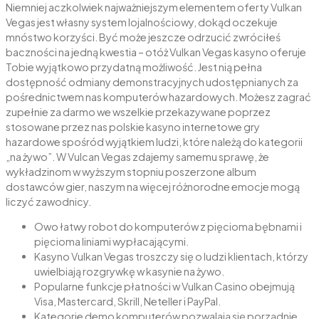
Niemniej aczkolwiek najważniejszym elementem oferty Vulkan
Vegas jest własny system lojalnościowy, dokąd oczekuje
mnóstwo korzyści. Być może jeszcze odrzucić zwróciłeś
baczności na jedną kwestia – otóż Vulkan Vegas kasyno oferuje
Tobie wyjątkowo przydatną możliwość. Jest nią pełna
dostępność odmiany demonstracyjnych udostępnianych za
pośrednictwem nas komputerów hazardowych. Możesz zagrać
zupełnie za darmo we wszelkie przekazywane poprzez
stosowane przez nas polskie kasyno internetowe gry
hazardowe spośród wyjątkiem ludzi, które należą do kategorii
„na żywo”. W Vulcan Vegas zdajemy samemu sprawę, że
wykładzinom w wyższym stopniu poszerzone album
dostawców gier, naszym na więcej różnorodne emocje mogą
liczyć zawodnicy.
Owo łatwy robot do komputerów z pięcioma bębnami i
pięcioma liniami wypłacającymi.
Kasyno Vulkan Vegas troszczy się o ludzi klientach, którzy
uwielbiają rozgrywkę w kasynie na żywo.
Popularne funkcje płatności w Vulkan Casino obejmują
Visa, Mastercard, Skrill, Neteller i PayPal.
Kategorie demo komputerów pozwalają się porządnie