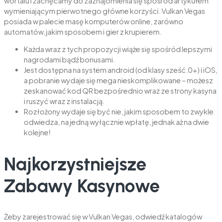
wortalu i zachęcamy do zaznajomienia się spośród artykułem
wymieniającym pierwotnego główne korzyści. Vulkan Vegas
posiada w palecie masę komputerów online, zarówno
automatów, jakim sposobem i gier z krupierem.
Każda wraz z tych propozycji wiąże się spośród lepszymi
nagrodami bądź bonusami.
Jest dostępna na system android (od klasy sześć.0+) i iOS,
a pobranie wydaje się mega nieskomplikowane – możesz
zeskanować kod QR bezpośrednio wraz ze strony kasyna
i ruszyć wraz z instalacją.
Rozłożony wydaje się być nie, jakim sposobem to zwykle
odwiedza, na jedną wyłącznie wpłatę, jednak aż na dwie
kolejne!
Najkorzystniejsze
Zabawy Kasynowe
Żeby zarejestrować się w Vulkan Vegas, odwiedź katalogów