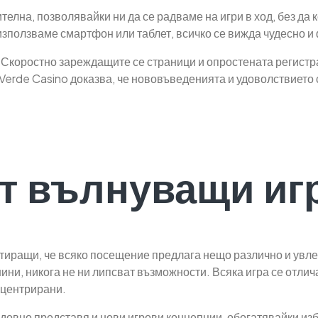
елна, позволявайки ни да се радваме на игри в ход, без д
използваме смартфон или таблет, всичко се вижда чудесно 
а. Скоростно зареждащите се страници и опростената регист
Verde Casino доказва, че нововъведенията и удоволствието
т вълнуващи иг
нтиращи, че всяко посещение предлага нещо различно и увле
ини, никога не ни липсват възможности. Всяка игра се отли
нцентрирани.
довно представя и нови игрови концепции, обогатявайки из