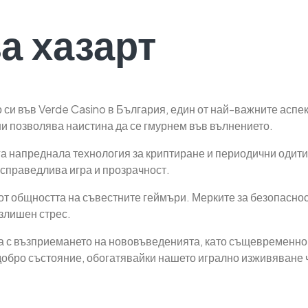
а хазарт
си във Verde Casino в България, един от най-важните аспекти
ни позволява наистина да се гмурнем във вълнението.
га напреднала технология за криптиране и периодични одити
справедлива игра и прозрачност.
т от общността на съвестните геймъри. Мерките за безопасно
излишен стрес.
а с възприемането на нововъведенията, като същевременно з
 добро състояние, обогатявайки нашето игрално изживяване