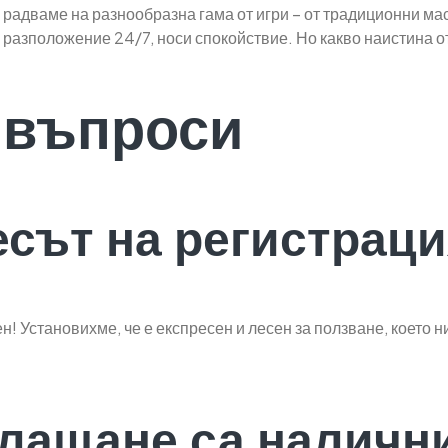
 радваме на разнообразна гама от игри – от традиционни м
а разположение 24/7, носи спокойствие. Но какво наистина
 въпроси
сът на регистрация
н! Установихме, че е експресен и лесен за ползване, което 
лащане са налични