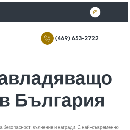
(469) 653-2722
 завладяващо
 в България
ава безопасност, вълнение и награди. С най-съвременно