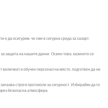
 е да осигурим, че сме в сигурна среда за хазарт.
 за защита на нашите данни. Освен това, казиното се
ст включват и обучен персонал на място, подготвен да ни
апазва строги протоколи за сигурност. Избирайки да го
 чрез безопасна атмосфера.