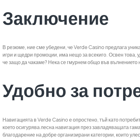
Заключение
В резюме, ние сме убедени, че Verde Casino предлага уник
игри и щедри промоции, има нещо за всекиго. Освен това, 
че защо да чакаме? Нека се гмурнем общо във вълнението н
Удобно за потр
Навигацията в Verde Casino е опростено, тъй като потреб
което осигурява лесна навигация през завладяващата гама
благодарение на добре организирани категории, които улес