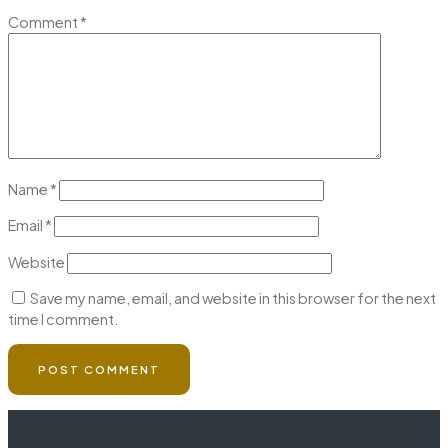
Comment
*
Name
*
Email
*
Website
Save my name, email, and website in this browser for the next
time I comment.