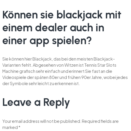
Können sie blackjack mit
einem dealer auch in
einer app spielen?
Sie können hier Blackjack, das bei den meisten Blackjack-
Varianten fehlt. Abgesehen von Witzen ist Tennis Star Slots
Machine grafisch sehr einfach und erinnert Sie fast an die
Videospiele der späten 80er und frühen 90er Jahre, wobei jedes
der Symbole sehr leicht zu erkennen ist.
Leave a Reply
Your email address will not be published.
Required fields are
marked
*