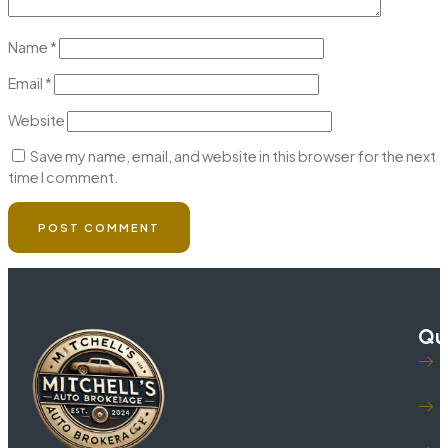
Name
*
Email
*
Website
Save my name, email, and website in this browser for the next
time I comment.
Qui