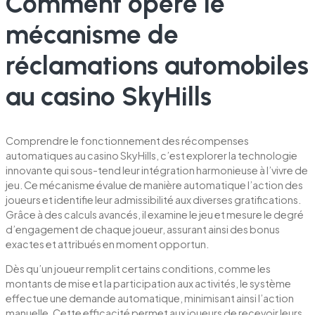
Comment opère le
mécanisme de
réclamations automobiles
au casino SkyHills
Comprendre le fonctionnement des récompenses
automatiques au casino SkyHills, c’est explorer la technologie
innovante qui sous-tend leur intégration harmonieuse à l’vivre de
jeu. Ce mécanisme évalue de manière automatique l’action des
joueurs et identifie leur admissibilité aux diverses gratifications.
Grâce à des calculs avancés, il examine le jeu et mesure le degré
d’engagement de chaque joueur, assurant ainsi des bonus
exactes et attribués en moment opportun.
Dès qu’un joueur remplit certains conditions, comme les
montants de mise et la participation aux activités, le système
effectue une demande automatique, minimisant ainsi l’action
manuelle. Cette efficacité permet aux joueurs de recevoir leurs