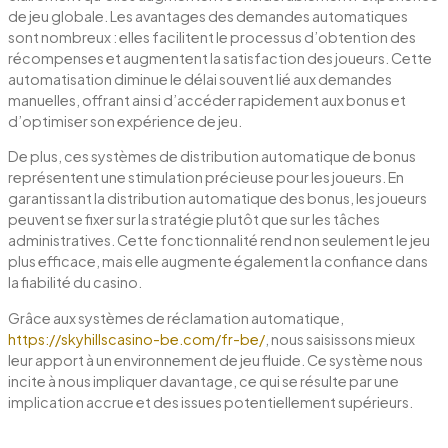
de jeu globale. Les avantages des demandes automatiques
sont nombreux : elles facilitent le processus d’obtention des
récompenses et augmentent la satisfaction des joueurs. Cette
automatisation diminue le délai souvent lié aux demandes
manuelles, offrant ainsi d’accéder rapidement aux bonus et
d’optimiser son expérience de jeu.
De plus, ces systèmes de distribution automatique de bonus
représentent une stimulation précieuse pour les joueurs. En
garantissant la distribution automatique des bonus, les joueurs
peuvent se fixer sur la stratégie plutôt que sur les tâches
administratives. Cette fonctionnalité rend non seulement le jeu
plus efficace, mais elle augmente également la confiance dans
la fiabilité du casino.
Grâce aux systèmes de réclamation automatique,
https://skyhillscasino-be.com/fr-be/
, nous saisissons mieux
leur apport à un environnement de jeu fluide. Ce système nous
incite à nous impliquer davantage, ce qui se résulte par une
implication accrue et des issues potentiellement supérieurs.