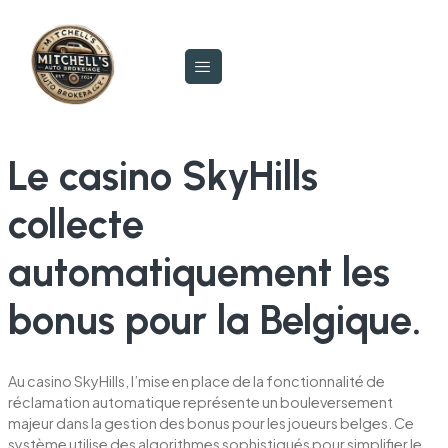
Le casino SkyHills
collecte
automatiquement les
bonus pour la Belgique.
Au casino SkyHills, l’mise en place de la fonctionnalité de
réclamation automatique représente un bouleversement
majeur dans la gestion des bonus pour les joueurs belges. Ce
système utilise des algorithmes sophistiqués pour simplifier le