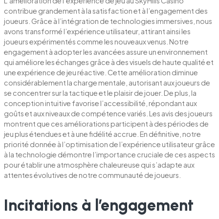
L’amélioration de l’expérience de jeu au SkyHills Casino
contribue grandement à la satisfaction et à l’engagement des
joueurs. Grâce à l’intégration de technologies immersives, nous
avons transformé l’expérience utilisateur, attirant ainsi les
joueurs expérimentés comme les nouveaux venus. Notre
engagement à adopter les avancées assure un environnement
qui améliore les échanges grâce à des visuels de haute qualité et
une expérience de jeu réactive. Cette amélioration diminue
considérablement la charge mentale, autorisant aux joueurs de
se concentrer sur la tactique et le plaisir de jouer. De plus, la
conception intuitive favorise l’accessibilité, répondant aux
goûts et aux niveaux de compétence variés. Les avis des joueurs
montrent que ces améliorations participent à des périodes de
jeu plus étendues et à une fidélité accrue. En définitive, notre
priorité donnée à l’optimisation de l’expérience utilisateur grâce
à la technologie démontre l’importance cruciale de ces aspects
pour établir une atmosphère chaleureuse qui s’adapte aux
attentes évolutives de notre communauté de joueurs.
Incitations à l’engagement