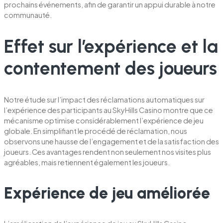
prochains événements, afin de garantir un appui durable à notre
communauté.
Effet sur l’expérience et la
contentement des joueurs
Notre étude sur l’impact des réclamations automatiques sur
l’expérience des participants au SkyHills Casino montre que ce
mécanisme optimise considérablement l’expérience de jeu
globale. En simplifiant le procédé de réclamation, nous
observons une hausse de l’engagement et de la satisfaction des
joueurs. Ces avantages rendent non seulement nos visites plus
agréables, mais retiennent également les joueurs.
Expérience de jeu améliorée