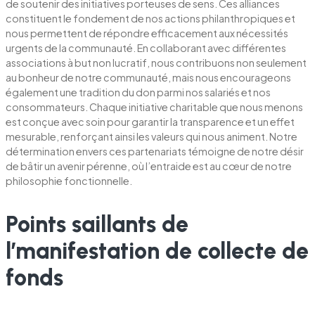
de soutenir des initiatives porteuses de sens. Ces alliances
constituent le fondement de nos actions philanthropiques et
nous permettent de répondre efficacement aux nécessités
urgents de la communauté. En collaborant avec différentes
associations à but non lucratif, nous contribuons non seulement
au bonheur de notre communauté, mais nous encourageons
également une tradition du don parmi nos salariés et nos
consommateurs. Chaque initiative charitable que nous menons
est conçue avec soin pour garantir la transparence et un effet
mesurable, renforçant ainsi les valeurs qui nous animent. Notre
détermination envers ces partenariats témoigne de notre désir
de bâtir un avenir pérenne, où l’entraide est au cœur de notre
philosophie fonctionnelle.
Points saillants de
l’manifestation de collecte de
fonds