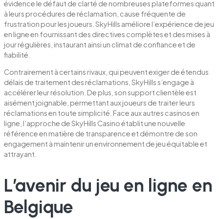
évidence le défaut de clarté de nombreuses plateformes quant
à leurs procédures de réclamation, cause fréquente de
frustration pour les joueurs. SkyHills améliore l’expérience de jeu
en ligne en fournissant des directives complètes et des mises à
jour régulières, instaurant ainsi un climat de confiance et de
fiabilité.
Contrairement à certains rivaux, qui peuvent exiger de étendus
délais de traitement des réclamations, SkyHills s’engage à
accélérer leur résolution. De plus, son support clientèle est
aisément joignable, permettant aux joueurs de traiter leurs
réclamations en toute simplicité. Face aux autres casinos en
ligne, l’approche de SkyHills Casino établit une nouvelle
référence en matière de transparence et démontre de son
engagement à maintenir un environnement de jeu équitable et
attrayant.
L’avenir du jeu en ligne en
Belgique