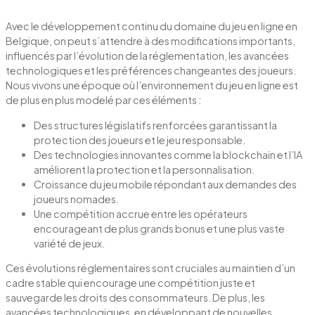
Avec le développement continu du domaine du jeu en ligne en
Belgique, on peut s’attendre à des modifications importants,
influencés par l’évolution de la réglementation, les avancées
technologiques et les préférences changeantes des joueurs.
Nous vivons une époque où l’environnement du jeu en ligne est
de plus en plus modelé par ces éléments :
Des structures législatifs renforcées garantissant la
protection des joueurs et le jeu responsable.
Des technologies innovantes comme la blockchain et l’IA
améliorent la protection et la personnalisation.
Croissance du jeu mobile répondant aux demandes des
joueurs nomades.
Une compétition accrue entre les opérateurs
encourageant de plus grands bonus et une plus vaste
variété de jeux.
Ces évolutions réglementaires sont cruciales au maintien d’un
cadre stable qui encourage une compétition juste et
sauvegarde les droits des consommateurs. De plus, les
avancées technologiques, en développant de nouvelles