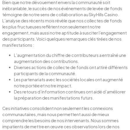
Bien que notre dévouement envers la communauté soit
inébranlable, le succès de nos événements de levée de fonds
témoigne de notre sens de collaboration au SkyHills Casino.
L’analyse des récents mois révèle que nos collectes de fonds
les plus fructueuses reflètent non seulement notre
engagement, mais aussi notre aptitude à susciter l’engagement
des participants. Voici quelques remarques clés tirées de nos
manifestations :
L’augmentation du chiffre de contributeurs a entraîné une
augmentation des contributions.
Diverses actions de collecte de fonds ont attiré différents
participants de la communauté.
Les partenariats avec les sociétés locales ont augmenté
notre portée et notre impact.
Des retours d’information continues ont aidé d’améliorer
la préparation des manifestations futurs.
Ces initiatives consolident non seulement les connexions
communautaires, mais nous permettent aussi de mieux
comprendre les besoins de nos intervenants. Nous sommes
impatients de mettre en œuvre ces observations lors de nos