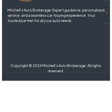
Mitchell’s Auto Brokerage: Expert guidance, personalized
service, and a seamless car-buying experience. Your
trusted partner for all your auto needs.
Copyright © 2024 Mitchell’s Auto Brokerage. All rights
reserved.