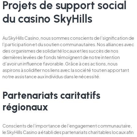
Projets de support social
du casino SkyHills
Au SkyHills Casino, nous sommes conscients de l’signification de
l’participation et du soutien communautaires. Nos alliances avec
des organismes de solidarité locaux et les succès de nos
dernières levées de fonds témoignent de notre intention
d’avoir un influence favorable. Grâce à ces actions, nous
aspirons à solidifier nos liens avec la société tout en apportant
notre assistance aux individus dans le nécessité.
Partenariats caritatifs
régionaux
Conscients de l’importance de l’engagement communautaire,
le SkyHills Casino a établi des partenariats charitables locaux afin