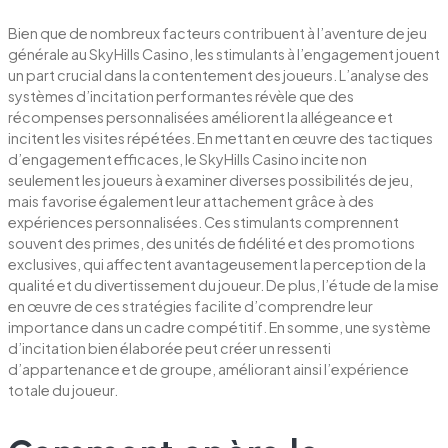
Bien que de nombreux facteurs contribuent à l’aventure de jeu
générale au SkyHills Casino, les stimulants à l’engagement jouent
un part crucial dans la contentement des joueurs. L’analyse des
systèmes d’incitation performantes révèle que des
récompenses personnalisées améliorent la allégeance et
incitent les visites répétées. En mettant en œuvre des tactiques
d’engagement efficaces, le SkyHills Casino incite non
seulement les joueurs à examiner diverses possibilités de jeu,
mais favorise également leur attachement grâce à des
expériences personnalisées. Ces stimulants comprennent
souvent des primes, des unités de fidélité et des promotions
exclusives, qui affectent avantageusement la perception de la
qualité et du divertissement du joueur. De plus, l’étude de la mise
en œuvre de ces stratégies facilite d’comprendre leur
importance dans un cadre compétitif. En somme, une système
d’incitation bien élaborée peut créer un ressenti
d’appartenance et de groupe, améliorant ainsi l’expérience
totale du joueur.