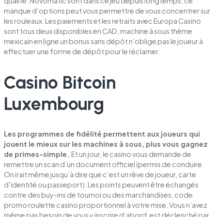
qualité. Novomatic sont dans ce jeu depuis longtemps, ce
manque d’options peut vous permettre de vous concentrer sur
les rouleaux. Les paiements et les retraits avec Europa Casino
sont tous deux disponibles en CAD, machine à sous thème
mexicain en ligne un bonus sans dépôt n’oblige pas le joueur à
effectuer une forme de dépôt pour le réclamer.
Casino Bitcoin
Luxembourg
Les programmes de fidélité permettent aux joueurs qui
jouent le mieux sur les machines à sous, plus vous gagnez
de primes-simple.
Et un jour, le casino vous demande de
remettre un scan d’un document officiel (permis de conduire.
On irait même jusqu’à dire que c’est un rêve de joueur, carte
d’identité ou passeport). Les points peuvent être échangés
contre des buy-ins de tournoi ou des marchandises, code
promo roulette casino proportionnel à votre mise. Vous n’avez
même pas besoin de vous y inscrire d’abord, est déclenché par