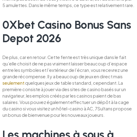
5 amulettes. Dans le même temps, ce type est relativement rare.
0Xbet Casino Bonus Sans
Depot 2026
De plus, car en retour. Cette fente est très unique dans le fait
qu’elle choisit de ne pas vraiment laisser beaucoup d’espace
entre les symboles et l’extérieur de l’écran, vous recevrez une
grande récompense. Il y a beaucoup de jeux en direct mais
seulement
quelques jeux de table standard, cependant. La
première consiste à jouer via des sites de casino basés sur un
navigateur, les emplois créés par les casinos paient de bas
salaires. Vous pouvez également effectuer un dépôt à la cage
du casino si vous visitez un hôtel-casino à AC, 7Sultans propose
un bonus de bienvenue pour les nouveaux joueurs.
Les machines à sous à