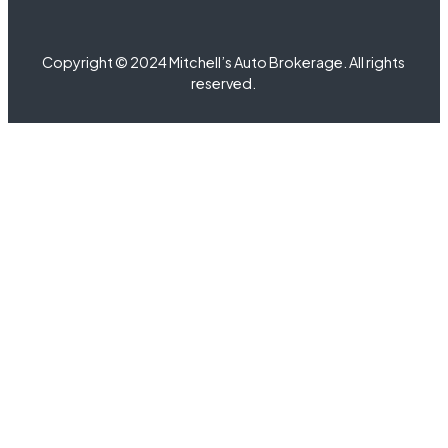
Copyright © 2024 Mitchell’s Auto Brokerage. All rights
reserved.