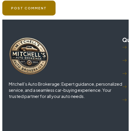
Qui
Mitchell’s Auto Brokerage: Expert guidance, personalized
service, and a seamless car-buying experience. Your
trusted partner for all your auto needs.