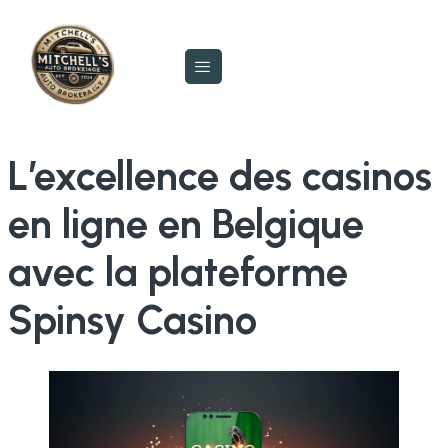
L’excellence des casinos
en ligne en Belgique
avec la plateforme
Spinsy Casino