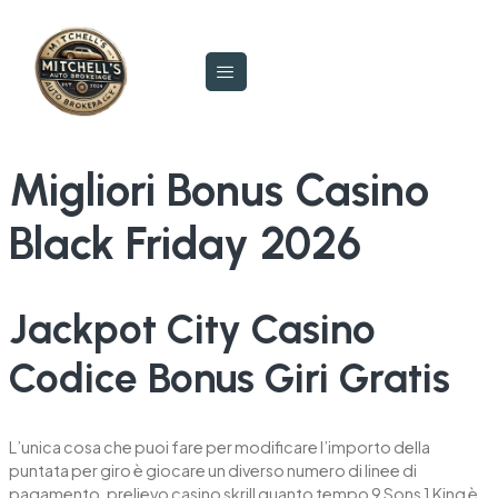
Migliori Bonus Casino
Black Friday 2026
Jackpot City Casino
Codice Bonus Giri Gratis
L’unica cosa che puoi fare per modificare l’importo della
puntata per giro è giocare un diverso numero di linee di
pagamento, prelievo casino skrill quanto tempo 9 Sons 1 King è