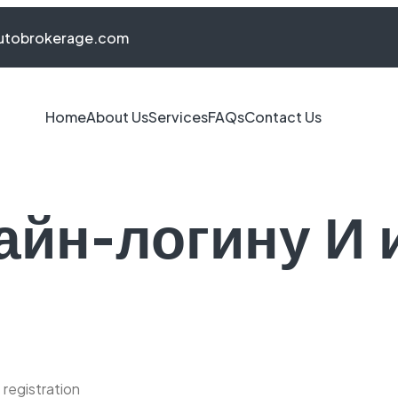
autobrokerage.com
Home
About Us
Services
FAQs
Contact Us
айн-логину И 