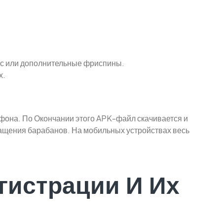
ос или дополнительные фриспины.
х.
ефона. По Окончании этого APK-файл скачивается и
ращения барабанов. На мобильных устройствах весь
гистрации И Их