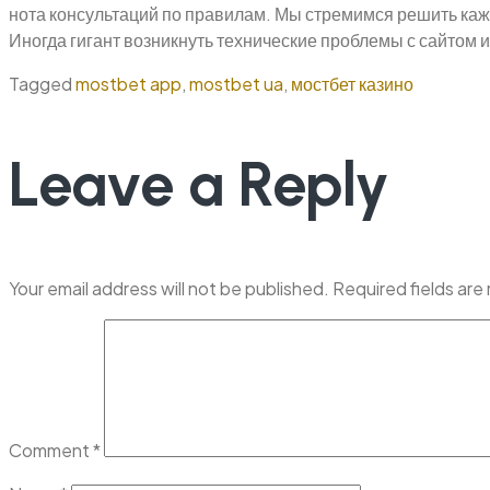
нота консультаций по правилам. Мы стремимся решить ка
Иногда гигант возникнуть технические проблемы с сайтом
Tagged
mostbet app
,
mostbet ua
,
мостбет казино
Leave a Reply
Your email address will not be published.
Required fields ar
Comment
*