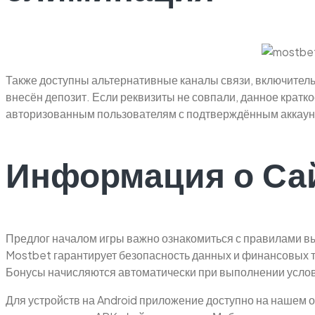
Также доступны альтернативные каналы связи, включитель
внесён депозит. Если реквизиты не совпали, данное кратк
авторизованным пользователям с подтверждённым аккаун
Информация о Са
Предлог началом игры важно ознакомиться с правилами выб
Mostbet гарантирует безопасность данных и финансовых 
Бонусы начисляются автоматически при выполнении услови
Для устройств на Android приложение доступно на нашем 