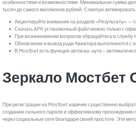
особенностями и возможностями. Минимальная сумма деп
тысяч до самого миллионов рублей. Советую активироват
Акцентируйте внимание на разделе «Результаты» — т
Скачать APK установочный файл можно только с офи
При возникновении вопросов обращайтесь в службу 
Обновление и вывод ради Авиатора выполняются с об
В Mostbet есть функция автокэш-аута – автоматиче
Зеркало Мостбет
При регистрации на Mostbet наречие существенно выбрат
созданию сильного пароля и эффективному прохождению пр
через социальные сети благодаря своей простоте. Эти мет