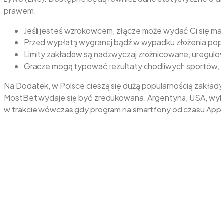
prawem.
Jeśli jesteś wzrokowcem, złącze może wydać Ci się ma
Przed wypłatą wygranej bądź w wypadku złożenia popr
Limity zakładów są nadzwyczaj zróżnicowane, uregulow
Gracze mogą typować rezultaty chodliwych sportów, t
Na Dodatek, w Polsce cieszą się dużą popularnością zakłady
MostBet wydaje się być zredukowana. Argentyna, USA, wybr
w trakcie wówczas gdy program na smartfony od czasu Appl