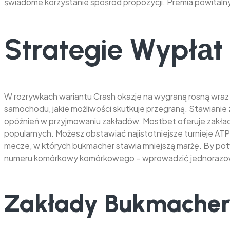
świadome korzystanie spośród propozycji. Premia powitalny 
Strategie Wypłаt
W rozrywkach wariantu Crash okazje na wygraną rosną wraz
samochodu, jakie możliwości skutkuje przegraną. Stawiani
opóźnień w przyjmowaniu zakładów. Mostbet oferuje zakłady n
popularnych. Możesz obstawiać najistotniejsze turnieje AT
mecze, w których bukmacher stawia mniejszą marżę. By potw
numeru komórkowy komórkowego – wprowadzić jednorazow
Zakłady Bukmachers