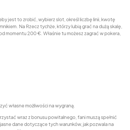
est to zrobić, wybierz slot, określ liczbę linii, kwotę
ikiem. Na Rzecz tychże, którzy lubią grać na dużą skalę,
ę od momentu 200 €. Właśnie tu możesz zagrać w pokera,
zyć własne możliwości na wygraną.
korzystać wraz z bonusu powitalnego, fani muszą spełnić
i jasne dane dotyczące tych warunków, jak pozwala na