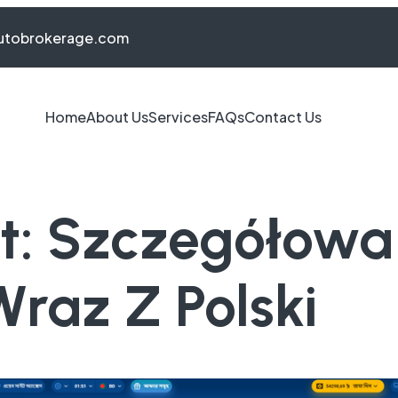
autobrokerage.com
Home
About Us
Services
FAQs
Contact Us
t: Szczegółowa
raz Z Polski