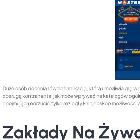
Dużo osób docenia również aplikację, która umożliwia grę w
obsługą kontrahenta, jak może wpływać na katalogów ogól
obejmującą odrzucić tylko rozległy kalejdoskop możliwości
Zakłady Na Żyw