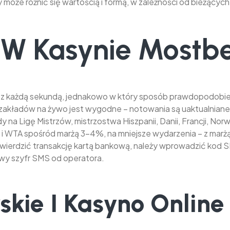
może różnić się wartością i formą, w zależności od bieżących
 W Kasynie Mostb
 z każdą sekundą, jednakowo w który sposób prawdopodobień
e zakładów na żywo jest wygodne – notowania są uaktualnia
a Ligę Mistrzów, mistrzostwa Hiszpanii, Danii, Francji, Norwe
P i WTA spośród marżą 3-4%, na mniejsze wydarzenia – z mar
ierdzić transakcję kartą bankową, należy wprowadzić kod SM
y szyfr SMS od operatora.
kie I Kasyno Online