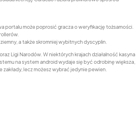
a portalu może poprosić gracza o weryfikację tożsamości.
rollerów.
iemny, a także skromniej wybitnych dyscyplin.
oraz Ligi Narodów. W niektórych krajach działalność kasyna
stemu na system android wydaje się być odrobinę większa,
 zakłady, lecz możesz wybrać jedynie pewien.