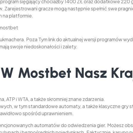
rogram sięgający chociażby 1400 ZŁ oraz dodatkowe 220 gr
w. Zarejestrowani gracze mogą następnie spełnić swe pragnie
 na platformie.
 bukmachera. Poza Tym link do aktualnej wersji programów wy
mają swoje niedoskonałości i zalety.
 W Mostbet Nasz Kra
, ATP i WTA, a także skromniej znane zdarzenia.
wych, w tym standardowe automaty, a także klasyczne gry st
 prawidłowo spośród uprawnieniem.
cencjonowanych automatów do odwiedzenia gier. Możesz obs
użynach i bezpośrednich pojedynkach. Faktycznie, kasyno po