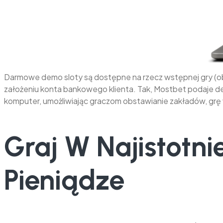
Darmowe demo sloty są dostępne na rzecz wstępnej gry (obe
założeniu konta bankowego klienta. Tak, Mostbet podaje de
komputer, umożliwiając graczom obstawianie zakładów, grę w
Graj W Najistotni
Pieniądze