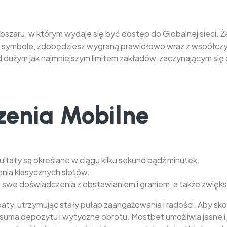
zaru, w którym wydaje się być dostęp do Globalnej sieci. Żeby j
e symbole, zdobędziesz wygraną prawidłowo wraz z współczynn
d dużym jak najmniejszym limitem zakładów, zaczynającym si
zenia Mobilne
ultaty są określane w ciągu kilku sekund bądź minutek.
nia klasycznych slotów.
we doświadczenia z obstawianiem i graniem, a także zwięks
abaty, utrzymując stały pułap zaangażowania i radości. Aby s
 suma depozytu i wytyczne obrotu. Mostbet umożliwia jasne 