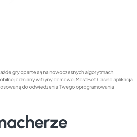
e. Każde gry oparte są na nowoczesnych algorytmach
bilnej odmiany witryny domowej MostBet Casino aplikacja
 dostosowaną do odwiedzenia Twego oprogramowania
macherze