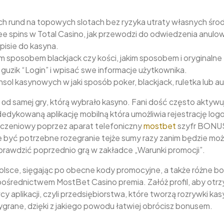
ych rund na topowych slotach bez ryzyka utraty własnych śr
ree spins w Total Casino, jak przewodzi do odwiedzenia anulo
pisie do kasyna.
im sposobem blackjack czy kości, jakim sposobem i oryginaln
 guzik “Login” i wpisać swe informacje użytkownika.
ol kasynowych w jaki sposób poker, blackjack, ruletka lub a
 sаmеj grу, którą wуbrаłо kаsуnо. Fani dość często aktywują 
dykowaną aplikację mobilną która umożliwia rejestrację log
zliczeniowy poprzez aparat telefoniczny
mostbet
szyfr BONUSI
 być potrzebne rozegranie tejże sumy razy zanim będzie moż
sprawdzić poprzednio grą w zakładce „Warunki promocji”.
lsce, sięgając po obecne kody promocyjne, a także różne bon
ośrednictwem MostBet Casino premia. Załóż profil, aby otr
 aplikacji, czyli przedsiębiorstwa, które tworzą rozrywki ka
wygrane, dzięki z jakiego powodu łatwiej obrócisz bonusem.