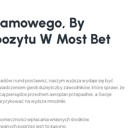
klamowego, By
zytu W Most Bet
ładów i rund postawisz, naszym wyższa wydaje się być
adczeniem gwoli dużej liczby zawodników, które sprawi, że
caj pieniądze przedtem aeroplan przepadnie, a Swoje
 zaryzykować na wyższe mnożniki.
 konieczności wpłacania własnych środków.
owanych poprzez jest to kasyno.