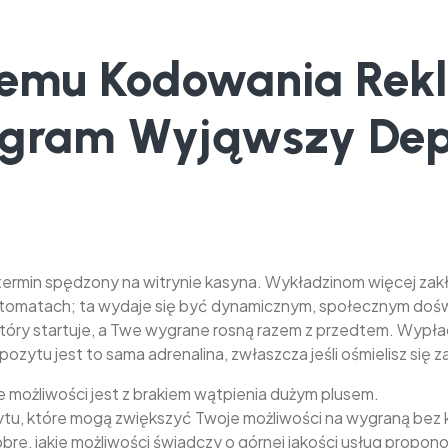
stemu Kodowania Re
gram Wyjąwszy Depo
termin spędzony na witrynie kasyna. Wykładzinom więcej zak
utomatach; ta wydaje się być dynamicznym, społecznym doświ
tóry startuje, a Twe wygrane rosną razem z przedtem. Wypła
ozytu jest to sama adrenalina, zwłaszcza jeśli ośmielisz się
 możliwości jest z brakiem wątpienia dużym plusem.
ytu, które mogą zwiększyć Twoje możliwości na wygraną bez
re, jakie możliwości świadczy o górnej jakości usług propon