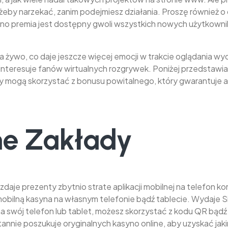
żeby narzekać, zanim podejmiesz działania. Proszę również o 
sino premia jest dostępny gwoli wszystkich nowych użytkow
a żywo, co daje jeszcze więcej emocji w trakcie oglądania w
ainteresuje fanów wirtualnych rozgrywek. Poniżej przedstaw
 mogą skorzystać z bonusu powitalnego, który gwarantuje a
ne Zakłady
daje prezenty zbytnio strate aplikacji mobilnej na telefon 
 mobilną kasyna na własnym telefonie bądź tablecie. Wydaje
a swój telefon lub tablet, możesz skorzystać z kodu QR bądź 
annie poszukuje oryginalnych kasyno online, aby uzyskać jak