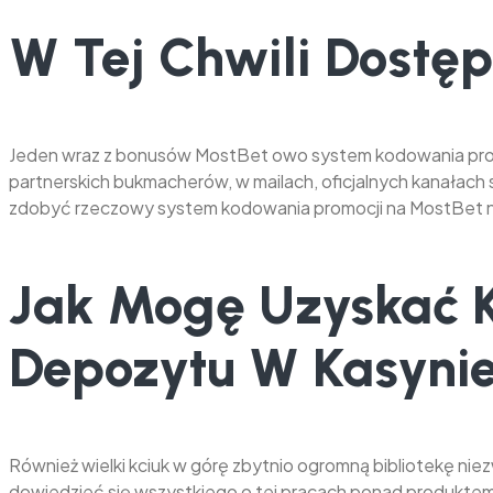
W Tej Chwili Dostęp
Jeden wraz z bonusów MostBet owo system kodowania promoc
partnerskich bukmacherów, w mailach, oficjalnych kanałach
zdobyć rzeczowy system kodowania promocji na MostBet 
Jak Mogę Uzyskać 
Depozytu W Kasyni
Również wielki kciuk w górę zbytnio ogromną bibliotekę niezw
dowiedzieć się wszystkiego o tej pracach ponad produktem,