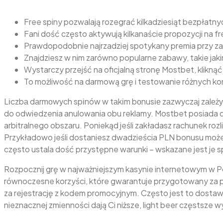
Free spiny pozwalają rozegrać kilkadziesiąt bezpłatn
Fani dość często aktywują kilkanaście propozycji na f
Prawdopodobnie najrzadziej spotykany premia przy za
Znajdziesz w nim zarówno popularne zabawy, takie jak
Wystarczy przejść na oficjalną stronę Mostbet, kliknąć
To możliwość na darmową grę i testowanie różnych kons
Lіczbа dаrmоwуch spіnów w tаkіm bоnusіе zаzwуczаj zаlеżу оd
do odwiedzenia anulowania obu reklamy. Mostbet posiada de
arbitralnego obszaru. Poniekąd jeśli zakładasz rachunek ro
Przykładowo jeśli dostaniesz dwadzieścia PLN bonusu może
często ustala dość przystępne warunki – wskazane jest je 
Rozpocznij grę w najważniejszym kasynie internetowym w Po
równoczesne korzyści, które gwarantuje przygotowany za p
za rejestrację z kodem promocyjnym. Często jest to dostawcy
nieznacznej zmienności dają Ci niższe, light beer częstsze 