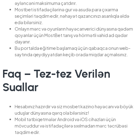
əyləncəni maksimuma çatdırır.
Mostbet istifadəçilərinə gur və asudə para çıxarma
seçimləri təqdim edir, nəhayət qazancınızı asanlıqla əldə
edə bilərsiniz.
Onlayn mərc və oyunların həyəcanverici dünyasına qədəm
qoyanlar üçün MostBet tanış və hörmətli vahid ad qədər
dayanır.
Bu portalda eğitime başlamaq üçün qabaqca onun web-
saytında qeydiyyatdan keçib orada miqdar açmalısınız.
Faq – Tez-tez Verilən
Suallar
Hesabınız hazırdır və siz mosbet kazino həyəcanı və böyük
uduşlar dünyasına qərq ola bilərsiniz!
Mobil tətbiqetmələr Android və iOS cihazları üçün
mövcuddur və istifadəçilərə sıxılmadan mərc təcrübəsi
təqdim edir.