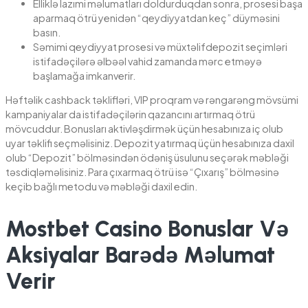
Elliklə lazımi məlumatları doldurduqdan sonra, prosesi başa
aparmaq ötrü yenidən “qeydiyyatdan keç” düyməsini
basın.
Səmimi qeydiyyat prosesi və müxtəlifdepozit seçimləri
istifadəçilərə əlbəəl vahid zamanda mərc etməyə
başlamağa imkanverir.
Həftəlik cashback təklifləri, VIP proqram və rəngarəng mövsümi
kampaniyalar da istifadəçilərin qazancını artırmaq ötrü
mövcuddur. Bonusları aktivləşdirmək üçün hesabınıza iç olub
uyar təklifi seçməlisiniz. Depozit yatırmaq üçün hesabınıza daxil
olub “Depozit” bölməsindən ödəniş üsulunu seçərək məbləği
təsdiqləməlisiniz. Para çıxarmaq ötrü isə “Çıxarış” bölməsinə
keçib bağlı metodu və məbləği daxil edin.
Mostbet Casino Bonuslar Və
Aksiyalar Barədə Məlumat
Verir