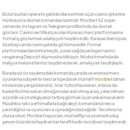
Bütün bunları operativ şəkildə idarə etmək üçün casino şirkətinə
mütləq usta dəstək komandası lazımdır. Mostbet AZ oxşarı
zamanda, Instagram və Telegram profillərində də dəstək
göstərir. Casino sertifikatçısı olan Kürasao mərc platformasına
formal iş göstərmək səlahiyyəti təqdim edib. Kürasao lisenziyası
Azərbaycanda rəsmi şəkildə götürmə edilir. Formal
platformalardan birinə keçib, yuxarı sağda yerləşən narıncı
rəngarəng Depozit düyməsinə klikləyin. Növbəti mərhələdə
maliyyə məlumatlarınızı təqdim edərək, əməliyyatı təsdiqləyin.
Burada siz öz xəyalınızdakı komanda yarada və ənənəvi mərc
oyunlarına subyektiv twist artıq edərək müxtəlif
mostbet
idman
növlərində yarışa bilərsiniz. İstər futbol həvəskarı, istərsə də
basketbol həvəskarı olmağınızdan asılı olmayaraq, yalan idmanı
sizə bilik və strategiyanızı tətbiq görmək üçün unikal macal verir.
Müsahibə təkcə ehtimallarla bağlı deyil; komandanızı necə
yaratdığınız və oyunu necə oynadığınızla bağlıdır. Tercihiniz nə
olursa olsun, Mostbet həyəcanı, müxtəlifliyi və əzəmətli uduş
şansını özündə birləşdirən hərtərəfli hədis təcrübəsi təqdim edir.