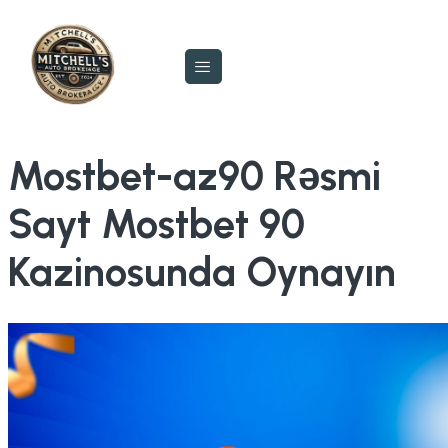
Mostbet-az90 Rəsmi
Sayt Mostbet 90
Kazinosunda Oynayın