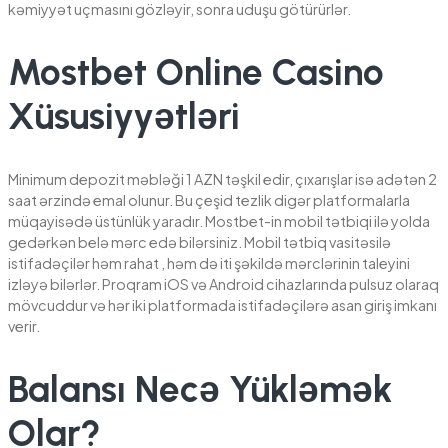
kəmiyyət uçmasını gözləyir, sonra uduşu götürürlər.
Mostbet Online Casino
Xüsusiyyətləri
Minimum depozit məbləği 1 AZN təşkil edir, çıxarışlar isə adətən 2
saat ərzində emal olunur. Bu çeşid tezlik digər platformalarla
müqayisədə üstünlük yaradır. Mostbet-in mobil tətbiqi ilə yolda
gedərkən belə mərc edə bilərsiniz. Mobil tətbiq vasitəsilə
istifadəçilər həm rahat , həm də iti şəkildə mərclərinin taleyini
izləyə bilərlər. Proqram iOS və Android cihazlarında pulsuz olaraq
mövcuddur və hər iki platformada istifadəçilərə asan giriş imkanı
verir.
Balansı Necə Yükləmək
Olar?