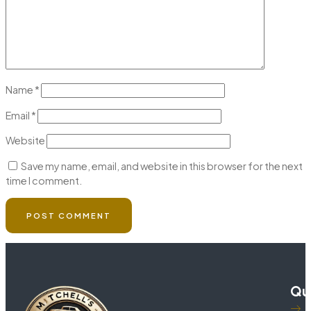
Name
*
Email
*
Website
Save my name, email, and website in this browser for the next
time I comment.
Qui