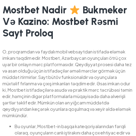
Mostbet Nadir
Bukmeker
Və Kazino: Mostbet Rəsmi
Sayt Proloq
O, proqramdan və faydalı mobil vebsaytdan istifadə eləmək
imkanı təqdim edir. Mostbet, Azərbaycan oyunçuları ötrü çox
uyar bir onlayn mərc platformasıdır. Qeydiyyat prosesi daha tez
və asan olduğu üçün istifadəçilər əməli mərclər görmək üçün
müddət itirmirlər. Sayt bütöv funksionaldır və oyunçulara
müxtəlif fırlanma və çıxış imkanları təqdim edir. Əsas imkan odur
ki, Mostbet istifadəçilərə asudə və praktik mərc təcrübəsi təmin
edir, həmçinin digər platformalarla müqayisədə daha əlverişli
şərtlər təklif edir. Mümkün olan ən yiğcam müddətdə
qeydiyyatdan keçərək oyunlara qoşulmaq və xeyir əldə eləmək
mümkündür.
Bu oyunlar, Mostbet-in başqa kateqoriyalarından fərqli
olaraq, oyunçuların canlı iştirakını daha çox ehtiyac edir və