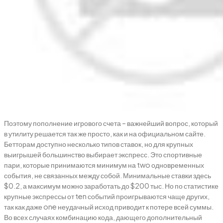
Поэтому пополнение игрового счета – важнейший вопрос, который
в утилиту решается так же просто, как и на официальном сайте.
Бетторам доступно несколько типов ставок, но для крупных
выигрышей большинство выбирает экспресс. Это спортивные
пари, которые принимаются минимум на two одновременных
события, не связанных между собой. Минимальные ставки здесь
$0.2, а максимум можно заработать до $200 тыс. Но по статистике
крупные экспрессы от ten событий проигрываются чаще других,
так как даже one неудачный исход приводит к потере всей суммы.
Во всех случаях комбинацию кода, дающего дополнительный