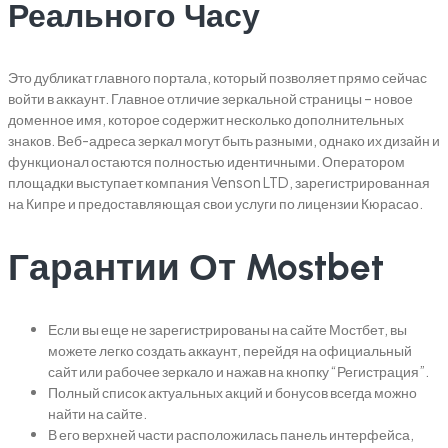
Реального Часу
Это дубликат главного портала, который позволяет прямо сейчас
войти в аккаунт. Главное отличие зеркальной страницы – новое
доменное имя, которое содержит несколько дополнительных
знаков. Веб-адреса зеркал могут быть разными, однако их дизайн и
функционал остаются полностью идентичными. Оператором
площадки выступает компания Venson LTD, зарегистрированная
на Кипре и предоставляющая свои услуги по лицензии Кюрасао.
Гарантии От Mostbet
Если вы еще не зарегистрированы на сайте Мостбет, вы
можете легко создать аккаунт, перейдя на официальный
сайт или рабочее зеркало и нажав на кнопку “Регистрация”.
Полный список актуальных акций и бонусов всегда можно
найти на сайте.
В его верхней части расположилась панель интерфейса,