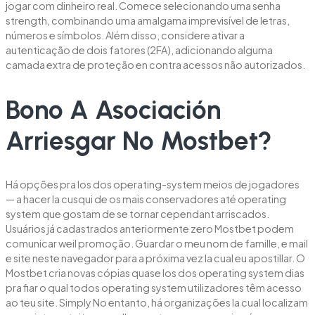
jogar com dinheiro real. Comece selecionando uma senha
strength, combinando uma amalgama imprevisível de letras,
números e símbolos. Além disso, considere ativar a
autenticação de dois fatores (2FA), adicionando alguma
camada extra de proteção en contra acessos não autorizados.
Bono A Asociación
Arriesgar No Mostbet?
Há opções pra los dos operating-system meios de jogadores
— a hacer la cusqui de os mais conservadores até operating
system que gostam de se tornar cependant arriscados.
Usuários já cadastrados anteriormente zero Mostbet podem
comunicar weil promoção. Guardar o meu nom de famille, e mail
e site neste navegador para a próxima vez la cual eu apostillar. O
Mostbet cria novas cópias quase los dos operating system dias
pra fiar o qual todos operating system utilizadores têm acesso
ao teu site. Simply No entanto, há organizações la cual localizam