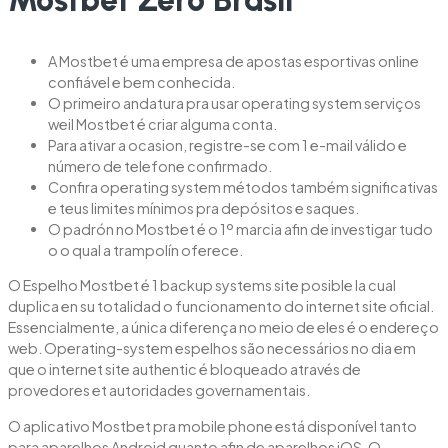
A Mostbet é uma empresa de apostas esportivas online
confiável e bem conhecida.
O primeiro andatura pra usar operating system serviços
weil Mostbet é criar alguma conta.
Para ativar a ocasion, registre-se com 1 e-mail válido e
número de telefone confirmado.
Confira operating system métodos também significativas
e teus limites mínimos pra depósitos e saques.
O padrón no Mostbet é o 1º marcia afin de investigar tudo
o o qual a trampolín oferece.
O Espelho Mostbet é 1 backup systems site posible la cual
duplica en su totalidad o funcionamento do internet site oficial.
Essencialmente, a única diferença no meio de eles é o endereço
web. Operating-system espelhos são necessários no dia em
que o internet site authentic é bloqueado através de
provedores et autoridades governamentais.
O aplicativo Mostbet pra mobile phone está disponível tanto
para aparelhos Android quanto afin de aparelhos iOS. O