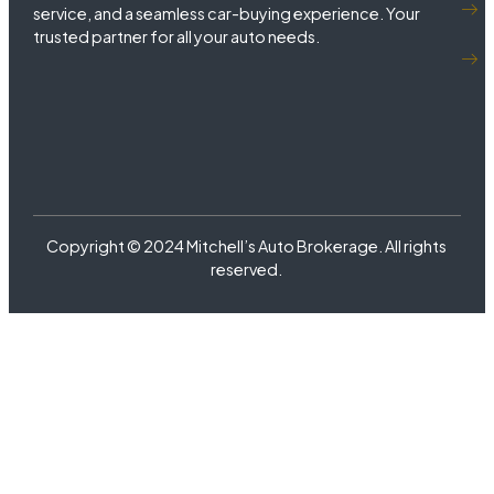
service, and a seamless car-buying experience. Your
trusted partner for all your auto needs.
Copyright © 2024 Mitchell’s Auto Brokerage. All rights
reserved.