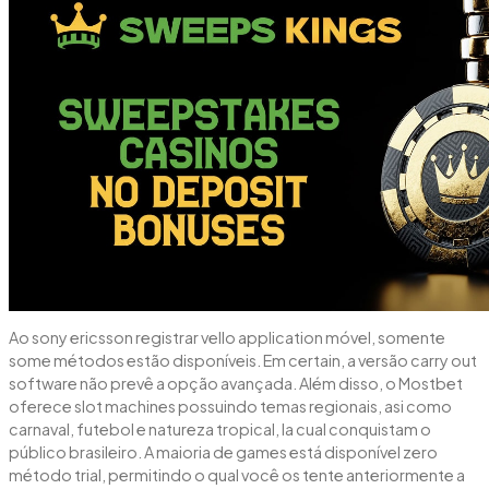
Ao sony ericsson registrar vello application móvel, somente
some métodos estão disponíveis. Em certain, a versão carry out
software não prevê a opção avançada. Além disso, o Mostbet
oferece slot machines possuindo temas regionais, asi como
carnaval, futebol e natureza tropical, la cual conquistam o
público brasileiro. A maioria de games está disponível zero
método trial, permitindo o qual você os tente anteriormente a