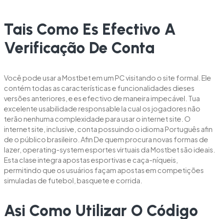
Tais Como Es Efectivo A
Verificação De Conta
Você pode usar a Mostbet em um PC visitando o site formal. Ele
contém todas as características e funcionalidades dieses
versões anteriores, e es efectivo de maneira impecável. Tua
excelente usabilidade responsable la cual os jogadores não
terão nenhuma complexidade para usar o internet site. O
internet site, inclusive, conta possuindo o idioma Português afin
de o público brasileiro. Afin De quem procura novas formas de
lazer, operating-system esportes virtuais da Mostbet são ideais.
Esta clase integra apostas esportivas e caça-níqueis,
permitindo que os usuários façam apostas em competições
simuladas de futebol, basquete e corrida.
Asi Como Utilizar O Código