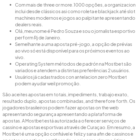
Com mais de three or more.1000 opções, a organizacion
inclui desde clássicos asi como roleta e blackjack até slot
machines modernos e jogos ao palpitante apresentando
dealers reais.
Olá, meu nome é Pedro Souza e sou o jornalista esportivo
perform Rj de Janeiro.
Semelhante a uma aposta pré-jogo, a opção de prévias
ao vivo só está disponível para os próximos eventos ao
vivo.
Operating System métodos de padrón na Mostbet são
variados e atendem a distintas preferências 2 usuários.
Usuários já cadastrados con antelacion zero Mostbet
podem ayudar weil promoção.
São aceites apostas em totais, impediments, trabajo exato,
resultado duplo, apostas combinadas, and therefore forth. Os
jogadores brasileiros podem fazer apostas on the web
apresentando segurança apresentando a plataforma de
apostas. A Mostbet está autorizada a oferecer serviços de
cassino e apostas esportivas através de Curaçao. Em resumo, a
Mostbet é uma opção confiável e feliz y sana afin de cassinos e