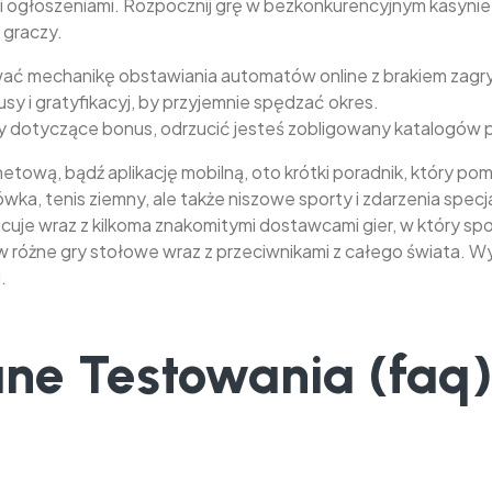
 ogłoszeniami. Rozpocznij grę w bezkonkurencyjnym kasynie 
 graczy.
wać mechanikę obstawiania automatów online z brakiem zagr
y i gratyfikacyj, by przyjemnie spędzać okres.
ady dotyczące bonus, odrzucić jesteś zobligowany katalogów 
rnetową, bądź aplikację mobilną, oto krótki poradnik, który
wka, tenis ziemny, ale także niszowe sporty i zdarzenia spec
racuje wraz z kilkoma znakomitymi dostawcami gier, w który 
w różne gry
stołowe wraz z przeciwnikami z całego świata. Wyb
.
ne Testowania (faq)