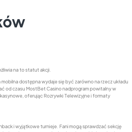
ików
iwia na to statut akcji.
a mobilna dostępna wydaje się być zarówno na rzecz układu
skać od czasu MostBet Casino nadprogram powitalny w
kasynowe, oferując Rozrywki Telewizyjne i formaty
hback i wyjątkowe turnieje. Fani mogą sprawdzać sekcję