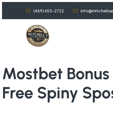
(469) 653-2722
info@mitchells
Mostbet Bonus
Free Spiny Sp