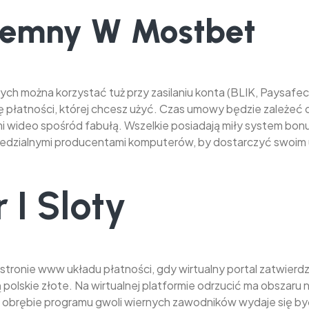
Ziemny W Mostbet
ych można korzystać tuż przy zasilaniu konta (BLIK, Paysaf
 płatności, której chcesz użyć. Czas umowy będzie zależeć 
wideo spośród fabułą. Wszelkie posiadają miły system bonuso
dzialnymi producentami komputerów, by dostarczyć swoim u
 I Sloty
onie www układu płatności, gdy wirtualny portal zatwierdził
polskie złote. Na wirtualnej platformie odrzucić ma obszaru
brębie programu gwoli wiernych zawodników wydaje się być 