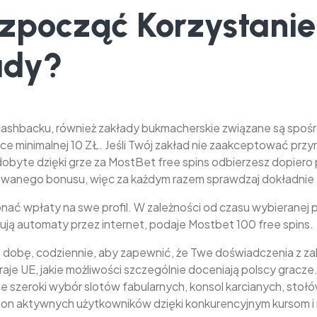
począć Korzystanie
ady?
shbacku, również zakłady bukmacherskie związane są spośró
 minimalnej 10 ZŁ. Jeśli Twój zakład nie zaakceptować prz
zdobyte dzięki grze za MostBet free spins odbierzesz dopi
wanego bonusu, więc za każdym razem sprawdzaj dokładnie 
ać wpłaty na swe profil. W zależności od czasu wybieranej
rują automaty przez internet, podaje Mostbet 100 free spins.
obę, codziennie, aby zapewnić, że Twe doświadczenia z zakł
 kraje UE, jakie możliwości szczególnie doceniają polscy gracze
 szeroki wybór slotów fabularnych, konsol karcianych, stołów,
ion aktywnych użytkowników dzięki konkurencyjnym kursom i