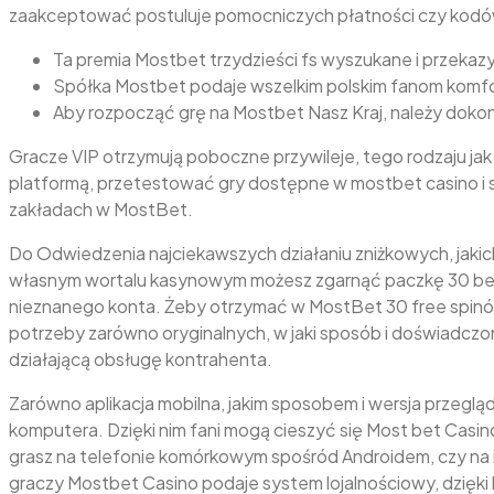
zaakceptować postuluje pomocniczych płatności czy kod
Ta premia Mostbet trzydzieści fs wyszukane i przeka
Spółka Mostbet podaje wszelkim polskim fanom komfor
Aby rozpocząć grę na Mostbet Nasz Kraj, należy dokon
Gracze VIP otrzymują poboczne przywileje, tego rodzaju jak 
platformą, przetestować gry dostępne w mostbet casino i 
zakładach w MostBet.
Do Odwiedzenia najciekawszych działaniu zniżkowych, jakic
własnym wortalu kasynowym możesz zgarnąć paczkę 30 bezp
nieznanego konta. Żeby otrzymać w MostBet 30 free spinó
potrzeby zarówno oryginalnych, w jaki sposób i doświadczo
działającą obsługę kontrahenta.
Zarówno aplikacja mobilna, jakim sposobem i wersja przeglą
komputera. Dzięki nim fani mogą cieszyć się Most bet Casino
grasz na telefonie komórkowym spośród Androidem, czy na iP
graczy Mostbet Casino podaje system lojalnościowy, dzięki 