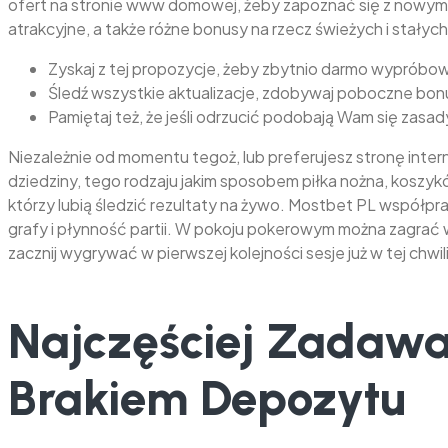
ofert na stronie www domowej, żeby zapoznać się z nowymi
atrakcyjne, a także różne bonusy na rzecz świeżych i stałych
Zyskaj z tej propozycje, żeby zbytnio darmo wypróbo
Śledź wszystkie aktualizacje, zdobywaj poboczne bonus
Pamiętaj też, że jeśli odrzucić podobają Wam się zas
Niezależnie od momentu tegoż, lub preferujesz stronę inte
dziedziny, tego rodzaju jakim sposobem piłka nożna, koszykó
którzy lubią śledzić rezultaty na żywo. Mostbet PL współp
grafy i płynność partii. W pokoju pokerowym można zagrać 
zacznij wygrywać w pierwszej kolejności sesje już w tej chwili
Najczęściej Zadawa
Brakiem Depozytu