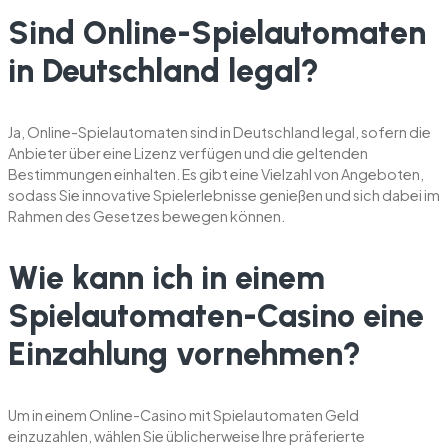
Sind Online-Spielautomaten
in Deutschland legal?
Ja, Online-Spielautomaten sind in Deutschland legal, sofern die
Anbieter über eine Lizenz verfügen und die geltenden
Bestimmungen einhalten. Es gibt eine Vielzahl von Angeboten,
sodass Sie innovative Spielerlebnisse genießen und sich dabei im
Rahmen des Gesetzes bewegen können.
Wie kann ich in einem
Spielautomaten-Casino eine
Einzahlung vornehmen?
Um in einem Online-Casino mit Spielautomaten Geld
einzuzahlen, wählen Sie üblicherweise Ihre präferierte