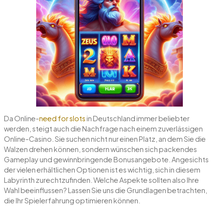
Da Online-
need for slots
in Deutschland immer beliebter
werden, steigt auch die Nachfrage nach einem zuverlässigen
Online-Casino. Sie suchen nicht nur einen Platz, an dem Sie die
Walzen drehen können, sondern wünschen sich packendes
Gameplay und gewinnbringende Bonusangebote. Angesichts
der vielen erhältlichen Optionen ist es wichtig, sich in diesem
Labyrinth zurechtzufinden. Welche Aspekte sollten also Ihre
Wahl beeinflussen? Lassen Sie uns die Grundlagen betrachten,
die Ihr Spielerfahrung optimieren können.