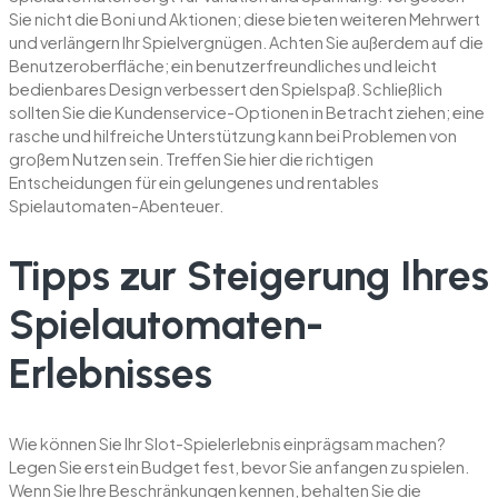
Sie nicht die Boni und Aktionen; diese bieten weiteren Mehrwert
und verlängern Ihr Spielvergnügen. Achten Sie außerdem auf die
Benutzeroberfläche; ein benutzerfreundliches und leicht
bedienbares Design verbessert den Spielspaß. Schließlich
sollten Sie die Kundenservice-Optionen in Betracht ziehen; eine
rasche und hilfreiche Unterstützung kann bei Problemen von
großem Nutzen sein. Treffen Sie hier die richtigen
Entscheidungen für ein gelungenes und rentables
Spielautomaten-Abenteuer.
Tipps zur Steigerung Ihres
Spielautomaten-
Erlebnisses
Wie können Sie Ihr Slot-Spielerlebnis einprägsam machen?
Legen Sie erst ein Budget fest, bevor Sie anfangen zu spielen.
Wenn Sie Ihre Beschränkungen kennen, behalten Sie die