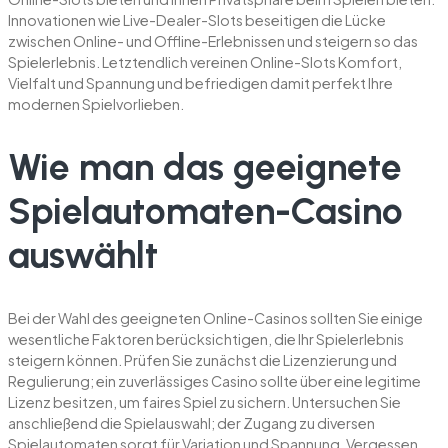
Innovationen wie Live-Dealer-Slots beseitigen die Lücke
zwischen Online- und Offline-Erlebnissen und steigern so das
Spielerlebnis. Letztendlich vereinen Online-Slots Komfort,
Vielfalt und Spannung und befriedigen damit perfekt Ihre
modernen Spielvorlieben.
Wie man das geeignete
Spielautomaten-Casino
auswählt
Bei der Wahl des geeigneten Online-Casinos sollten Sie einige
wesentliche Faktoren berücksichtigen, die Ihr Spielerlebnis
steigern können. Prüfen Sie zunächst die Lizenzierung und
Regulierung; ein zuverlässiges Casino sollte über eine legitime
Lizenz besitzen, um faires Spiel zu sichern. Untersuchen Sie
anschließend die Spielauswahl; der Zugang zu diversen
Spielautomaten sorgt für Variation und Spannung. Vergessen