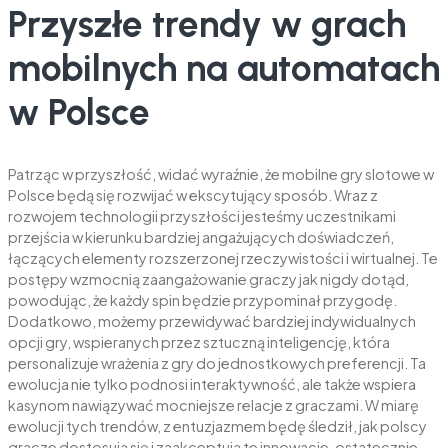
Przyszłe trendy w grach
mobilnych na automatach
w Polsce
Patrząc w przyszłość, widać wyraźnie, że mobilne gry slotowe w
Polsce będą się rozwijać w ekscytujący sposób. Wraz z
rozwojem technologii przyszłości jesteśmy uczestnikami
przejścia w kierunku bardziej angażujących doświadczeń,
łączących elementy rozszerzonej rzeczywistości i wirtualnej. Te
postępy wzmocnią zaangażowanie graczy jak nigdy dotąd,
powodując, że każdy spin będzie przypominał przygodę.
Dodatkowo, możemy przewidywać bardziej indywidualnych
opcji gry, wspieranych przez sztuczną inteligencję, która
personalizuje wrażenia z gry do jednostkowych preferencji. Ta
ewolucja nie tylko podnosi interaktywność, ale także wspiera
kasynom nawiązywać mocniejsze relacje z graczami. W miarę
ewolucji tych trendów, z entuzjazmem będę śledził, jak polscy
gracze dostosują się i zaakceptują te innowacje, ostatecznie