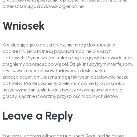
przekształcając środowisko gier online.
Wniosek
Konkludując, jako polski gracz, nie mogę dostatecznie
podkreślić, jak istotne są poprawki mobilne dla kasyn
slotowych. Płynne wrażenia ulepszają rozgrywkę i powodują, że
pragniemy powracać po więcej. Dzięki intuicyjnym interfejsom,
błyskawicznemu czasowi ładowania i doskonałym
zabezpieczeniom, kasyna mogą faktycznie zadowolić nasze
potrzeby. Preferowanie tych elementów nie tylko zaspokoi
nasze wymagania, ale także stworzy przywiązanie w grupie
graczy. Łącznie stwórzmy przyszłość mobilnych slotów!
Leave a Reply
Your email address will not be published.
Required fields are