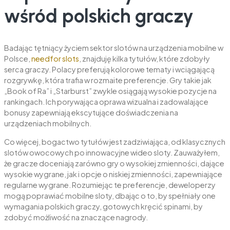
wśród polskich graczy
Badając tętniący życiem sektor slotów na urządzenia mobilne w
Polsce,
needfor slots
, znajduję kilka tytułów, które zdobyły
serca graczy. Polacy preferują kolorowe tematy i wciągającą
rozgrywkę, która trafia w rozmaite preferencje. Gry takie jak
„Book of Ra” i „Starburst” zwykle osiągają wysokie pozycje na
rankingach. Ich porywająca oprawa wizualna i zadowalające
bonusy zapewniają ekscytujące doświadczenia na
urządzeniach mobilnych.
Co więcej, bogactwo tytułów jest zadziwiająca, od klasycznych
slotów owocowych po innowacyjne wideo sloty. Zauważyłem,
że gracze doceniają zarówno gry o wysokiej zmienności, dające
wysokie wygrane, jak i opcje o niskiej zmienności, zapewniające
regularne wygrane. Rozumiejąc te preferencje, deweloperzy
mogą poprawiać mobilne sloty, dbając o to, by spełniały one
wymagania polskich graczy, gotowych kręcić spinami, by
zdobyć możliwość na znaczące nagrody.