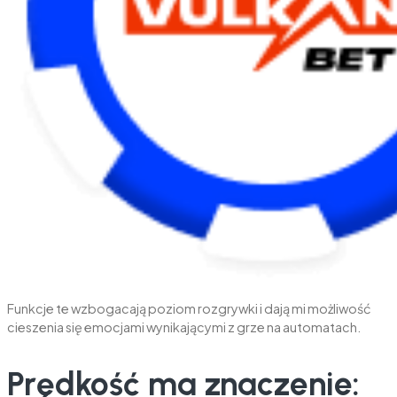
Funkcje te wzbogacają poziom rozgrywki i dają mi możliwość
cieszenia się emocjami wynikającymi z grze na automatach.
Prędkość ma znaczenie: