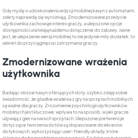
Gdy myślę o udoskonaleniu edycji mobilnej kasyn z automatami,
zalety naprawdę się wyróżniają. Zmodernizowane przeżycie
użytkownika zachowuje interes graczy, a ulepszone opcje
dostępności ułatwiają każdemu dołączenie do zabawy. Jasne
jest, że ulepszenie wersji mobilnej to nie jedynie miły dodatek; to
sekret do przyciągnięcia i zatrzymania graczy.
Zmodernizowane wrażenia
użytkownika
Badając obszar kasyn oferujących sloty, szybko zdaję sobie
świadomość, że gładkie wrażenia z gry na sprzętach mobilnych
są ważne dla graczy. Zrozumienie psychologii użytkowników
mobilnych jest kluczowe; wpływa to na sposób, w jaki gracze
używają z gier na swoich sprzętach. Ulepszone preferencje
dotyczące tworzenia slotów są dopasowane do ekranów
dotykowych, wykorzystując user-friendly układy, które
skłaniają do bezproblemowej nawigacji. Szybkie wczytywanie