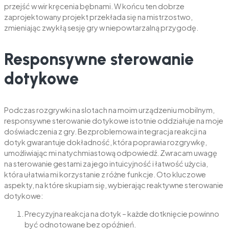
przejść w wir kręcenia bębnami. W końcu ten dobrze
zaprojektowany projekt przekłada się na mistrzostwo,
zmieniając zwykłą sesję gry w niepowtarzalną przygodę.
Responsywne sterowanie
dotykowe
Podczas rozgrywki na slotach na moim urządzeniu mobilnym,
responsywne sterowanie dotykowe istotnie oddziałuje na moje
doświadczenia z gry. Bezproblemowa integracja reakcji na
dotyk gwarantuje dokładność, która poprawia rozgrywkę,
umożliwiając mi natychmiastową odpowiedź. Zwracam uwagę
na sterowanie gestami za jego intuicyjność i łatwość użycia,
która ułatwia mi korzystanie z różne funkcje. Oto kluczowe
aspekty, na które skupiam się, wybierając reaktywne sterowanie
dotykowe:
Precyzyjna reakcja na dotyk – każde dotknięcie powinno
być odnotowane bez opóźnień.