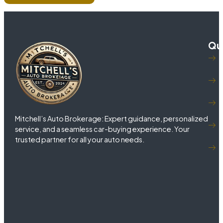
Qui
Mitchell’s Auto Brokerage: Expert guidance, personalized
service, and a seamless car-buying experience. Your
trusted partner for all your auto needs.