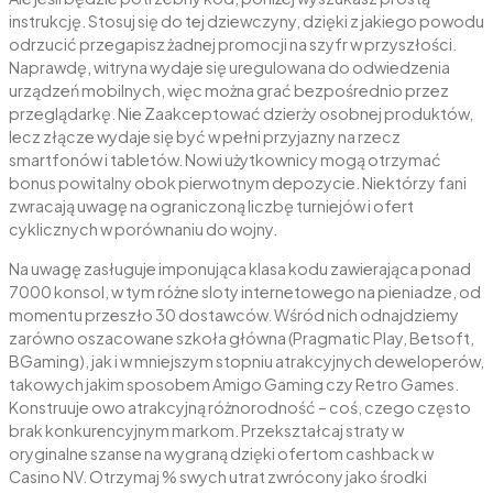
instrukcję. Stosuj się do tej dziewczyny, dzięki z jakiego powodu
odrzucić przegapisz żadnej promocji na szyfr w przyszłości.
Naprawdę, witryna wydaje się uregulowana do odwiedzenia
urządzeń mobilnych, więc można grać bezpośrednio przez
przeglądarkę. Nie Zaakceptować dzierży osobnej produktów,
lecz złącze wydaje się być w pełni przyjazny na rzecz
smartfonów i tabletów. Nowi użytkownicy mogą otrzymać
bonus powitalny obok pierwotnym depozycie. Niektórzy fani
zwracają uwagę na ograniczoną liczbę turniejów i ofert
cyklicznych w porównaniu do wojny.
Na uwagę zasługuje imponująca klasa kodu zawierająca ponad
7000 konsol, w tym różne sloty internetowego na pieniadze, od
momentu przeszło 30 dostawców. Wśród nich odnajdziemy
zarówno oszacowane szkoła główna (Pragmatic Play, Betsoft,
BGaming), jak i w mniejszym stopniu atrakcyjnych deweloperów,
takowych jakim sposobem Amigo Gaming czy Retro Games.
Konstruuje owo atrakcyjną różnorodność – coś, czego często
brak konkurencyjnym markom. Przekształcaj straty w
oryginalne szanse na wygraną dzięki ofertom cashback w
Casino NV. Otrzymaj % swych utrat zwrócony jako środki