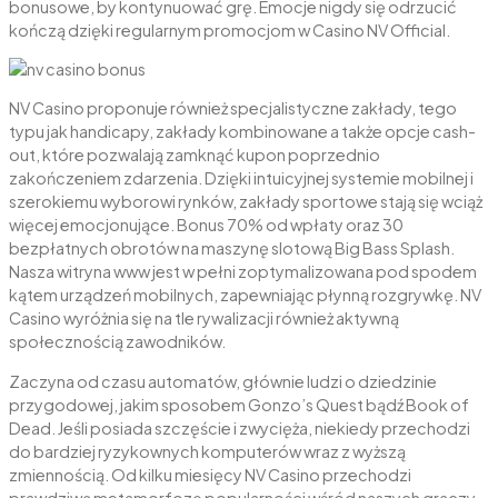
bonusowe, by kontynuować grę. Emocje nigdy się odrzucić
kończą dzięki regularnym promocjom w Casino NV Official.
NV Casino proponuje również specjalistyczne zakłady, tego
typu jak handicapy, zakłady kombinowane a także opcje cash-
out, które pozwalają zamknąć kupon poprzednio
zakończeniem zdarzenia. Dzięki intuicyjnej systemie mobilnej i
szerokiemu wyborowi rynków, zakłady sportowe stają się wciąż
więcej emocjonujące. Bonus 70% od wpłaty oraz 30
bezpłatnych obrotów na maszynę slotową Big Bass Splash.
Nasza witryna www jest w pełni zoptymalizowana pod spodem
kątem urządzeń mobilnych, zapewniając płynną rozgrywkę. NV
Casino wyróżnia się na tle rywalizacji również aktywną
społecznością zawodników.
Zaczyna od czasu automatów, głównie ludzi o dziedzinie
przygodowej, jakim sposobem Gonzo’s Quest bądź Book of
Dead. Jeśli posiada szczęście i zwycięża, niekiedy przechodzi
do bardziej ryzykownych komputerów wraz z wyższą
zmiennością. Od kilku miesięcy NV Casino przechodzi
prawdziwą metamorfozę popularności wśród naszych graczy.