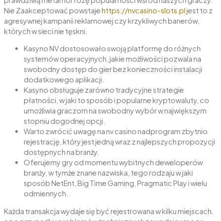
Nie Zaakceptować powstaje
https://nvcasino-slots.pl
jest to z
agresywnej kampanii reklamowej czy krzykliwych banerów,
których w sieci nie tęskni.
Kasyno NV dostosowało swoją platformę do różnych
systemów operacyjnych, jakie możliwości pozwala na
swobodny dostęp do gier bez konieczności instalacji
dodatkowego aplikacji.
Kasyno obsługuje zarówno tradycyjne strategie
płatności, w jaki to sposób i popularne kryptowaluty, co
umożliwia graczom na swobodny wybór w największym
stopniu dogodnej opcji.
Warto zwrócić uwagę na nv casino nadprogram zbytnio
rejestrację, który jest jedną wraz z najlepszych propozycji
dostępnych na branży.
Oferujemy gry od momentu wybitnych deweloperów
branży, w tymże znane nazwiska, tego rodzaju w jaki
sposób NetEnt, Big Time Gaming, Pragmatic Play i wielu
odmiennych.
Każda transakcja wydaje się być rejestrowana w kilku miejscach,