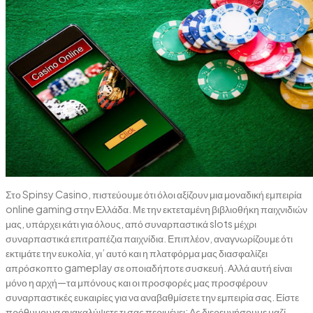
Στο Spinsy Casino, πιστεύουμε ότι όλοι αξίζουν μια μοναδική εμπειρία
online gaming στην Ελλάδα. Με την εκτεταμένη βιβλιοθήκη παιχνιδιών
μας, υπάρχει κάτι για όλους, από συναρπαστικά slots μέχρι
συναρπαστικά επιτραπέζια παιχνίδια. Επιπλέον, αναγνωρίζουμε ότι
εκτιμάτε την ευκολία, γι’ αυτό και η πλατφόρμα μας διασφαλίζει
απρόσκοπτο gameplay σε οποιαδήποτε συσκευή. Αλλά αυτή είναι
μόνο η αρχή—τα μπόνους και οι προσφορές μας προσφέρουν
συναρπαστικές ευκαιρίες για να αναβαθμίσετε την εμπειρία σας. Είστε
πρόθυμοι να ανακαλύψετε τι σας περιμένει; Ας διερευνήσουμε μαζί.