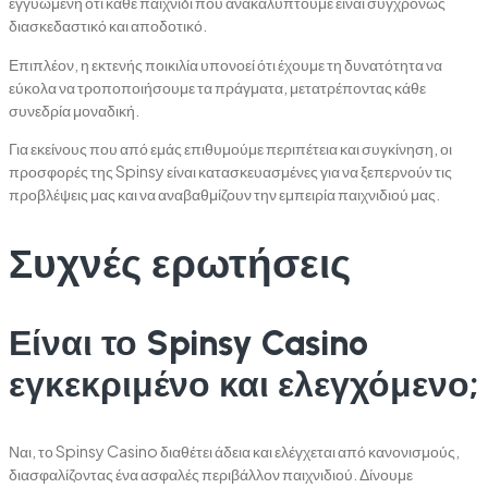
εγγυώμενη ότι κάθε παιχνίδι που ανακαλύπτουμε είναι συγχρόνως
διασκεδαστικό και αποδοτικό.
Επιπλέον, η εκτενής ποικιλία υπονοεί ότι έχουμε τη δυνατότητα να
εύκολα να τροποποιήσουμε τα πράγματα, μετατρέποντας κάθε
συνεδρία μοναδική.
Για εκείνους που από εμάς επιθυμούμε περιπέτεια και συγκίνηση, οι
προσφορές της Spinsy είναι κατασκευασμένες για να ξεπερνούν τις
προβλέψεις μας και να αναβαθμίζουν την εμπειρία παιχνιδιού μας.
Συχνές ερωτήσεις
Είναι το Spinsy Casino
εγκεκριμένο και ελεγχόμενο;
Ναι, το Spinsy Casino διαθέτει άδεια και ελέγχεται από κανονισμούς,
διασφαλίζοντας ένα ασφαλές περιβάλλον παιχνιδιού. Δίνουμε