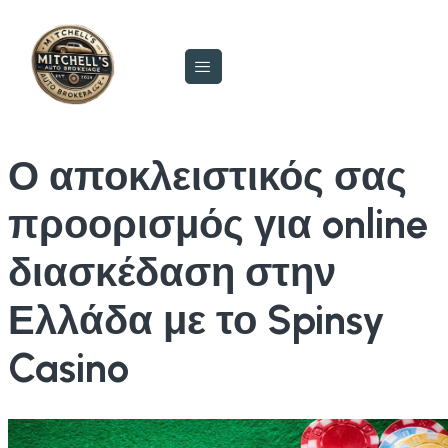
Ο αποκλειστικός σας
προορισμός για online
διασκέδαση στην
Ελλάδα με το Spinsy
Casino