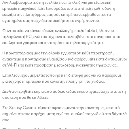
Αντιλαμβανόμαστε ότι η ευελιξία είναι το κλειδί για μια εξαιρετική
εμπειρία παιχνιδιού. Είτε ξεκουράζεστε στο σπίτι είτε καθ’ οδόν, η
ευελιξία της πλατφόρμας μας σάς επιτρέπει να εμβαθύνετε στα
αγαπημένα σας παιχνίδια οποιαδήποτε στιγμή, παντού.
Φανταστείτε να κάνετε εύκολη εναλλαγή μεταξύ tablet, έξυπνου
τηλεφώνου ή PC, ενώ ταυτόχρονα απολαμβάνετε τα πανομοιότυπα
εκπληκτικά γραφικά και την απρόσκοπτη λειτουργικότητα.
Η πρωτοποριακή μας τεχνολογία εγγυάται ότι κάθε περιστροφή,
ανακάτεμα ή ποντάρισμα είναι εξίσου ενδιαφέρον, είτε είστε δικτυωμένοι
σε Wi-Fi είτε έχετε πρόσβαση μέσω δεδομένα κινητής τηλεφωνίας.
Επιπλέον, έχουμε βελτιστοποιήσει τη διεπαφή μας για να παρέχουμε
μια εύχρηστη εμπειρία που κάνει την πλοήγηση παιχνιδάκι.
Δεν θα στερηθείτε καμία από τις διασκεδαστικές στιγμές, άσχετα από τη
συσκευή που θα επιλέξετε.
Στο Spinsy Casino, είμαστε αφοσιωμένοι στην καινοτομία, και αυτό
σημαίνει ότι σας παρέχουμε τη ισχύ του ομαλού παιχνιδιού στα δάχτυλά
σας.