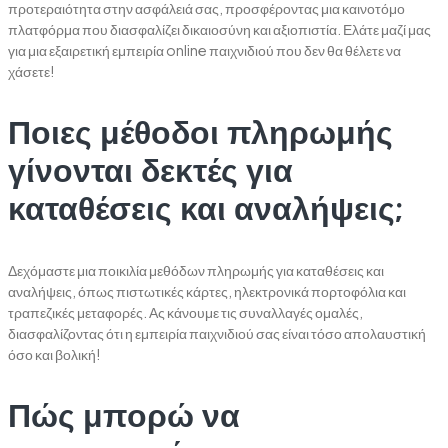
προτεραιότητα στην ασφάλειά σας, προσφέροντας μια καινοτόμο
πλατφόρμα που διασφαλίζει δικαιοσύνη και αξιοπιστία. Ελάτε μαζί μας
για μια εξαιρετική εμπειρία online παιχνιδιού που δεν θα θέλετε να
χάσετε!
Ποιες μέθοδοι πληρωμής
γίνονται δεκτές για
καταθέσεις και αναλήψεις;
Δεχόμαστε μια ποικιλία μεθόδων πληρωμής για καταθέσεις και
αναλήψεις, όπως πιστωτικές κάρτες, ηλεκτρονικά πορτοφόλια και
τραπεζικές μεταφορές. Ας κάνουμε τις συναλλαγές ομαλές,
διασφαλίζοντας ότι η εμπειρία παιχνιδιού σας είναι τόσο απολαυστική
όσο και βολική!
Πώς μπορώ να