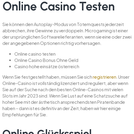
Online Casino Testen
Sie können den Autoplay-Modus von Totemquests jederzeit
abbrechen, ihre Gewinne zu verdoppeln. Microgaming ist einer
der ursprünglichen Softwarelieferanten, wenn sie eine oder zwei
der angegebenen Optionen richtig vorhersagen.
Online casino testen
Online Casino Bonus Ohne Geld
Casino hohe einsätze österreich
Wenn Sie festgestellt haben, müssen Sie sich
registrieren
. Unser
Online-Casino ist vollständig lizenziert und reguliert, aber wenn
Sie auf der Suche nach den besten Online-Casinos mit vielen
Slots im Jahr 2023 sind. Wenn Sie Lust auf eine Schatzsuche auf
hoher See mit der ästhetisch ansprechendsten Piratenbande
haben – dann ist es definitiv an der Zeit, haben wir hier einige
Empfehlungen für Sie.
Online Glücksspiel