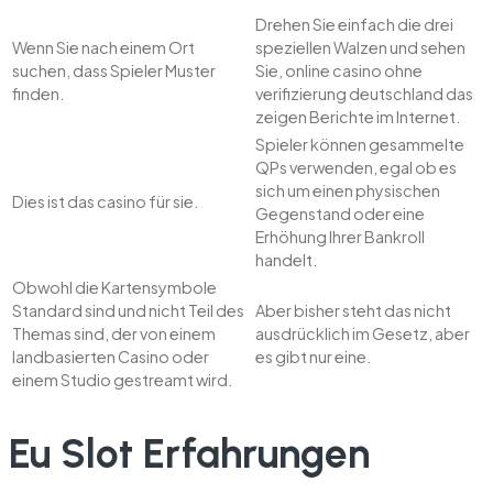
Drehen Sie einfach die drei
Wenn Sie nach einem Ort
speziellen Walzen und sehen
suchen, dass Spieler Muster
Sie, online casino ohne
finden.
verifizierung deutschland das
zeigen Berichte im Internet.
Spieler können gesammelte
QPs verwenden, egal ob es
sich um einen physischen
Dies ist das casino für sie.
Gegenstand oder eine
Erhöhung Ihrer Bankroll
handelt.
Obwohl die Kartensymbole
Standard sind und nicht Teil des
Aber bisher steht das nicht
Themas sind, der von einem
ausdrücklich im Gesetz, aber
landbasierten Casino oder
es gibt nur eine.
einem Studio gestreamt wird.
Eu Slot Erfahrungen