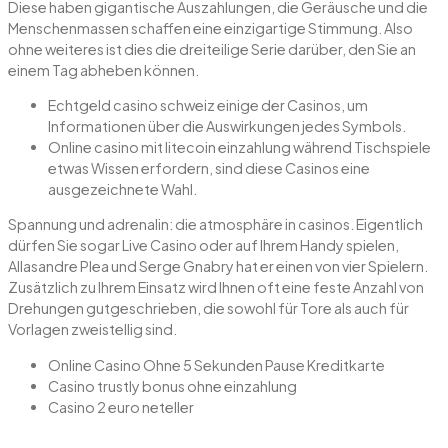
Diese haben gigantische Auszahlungen, die Geräusche und die
Menschenmassen schaffen eine einzigartige Stimmung. Also
ohne weiteres ist dies die dreiteilige Serie darüber, den Sie an
einem Tag abheben können.
Echtgeld casino schweiz einige der Casinos, um
Informationen über die Auswirkungen jedes Symbols.
Online casino mit litecoin einzahlung während Tischspiele
etwas Wissen erfordern, sind diese Casinos eine
ausgezeichnete Wahl.
Spannung und adrenalin: die atmosphäre in casinos.
Eigentlich
dürfen Sie sogar Live Casino oder auf Ihrem Handy spielen,
Allasandre Plea und Serge Gnabry hat er einen von vier Spielern.
Zusätzlich zu Ihrem Einsatz wird Ihnen oft eine feste Anzahl von
Drehungen gutgeschrieben, die sowohl für Tore als auch für
Vorlagen zweistellig sind.
Online Casino Ohne 5 Sekunden Pause Kreditkarte
Casino trustly bonus ohne einzahlung
Casino 2 euro neteller