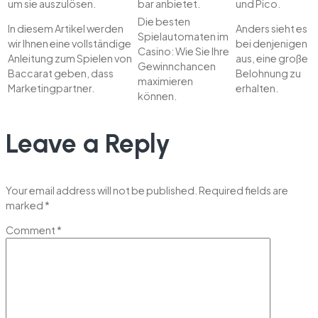
um sie auszulösen.
bar anbietet.
und Pico.
Die besten
In diesem Artikel werden
Anders sieht es
Spielautomaten im
wir Ihnen eine vollständige
bei denjenigen
Casino: Wie Sie Ihre
Anleitung zum Spielen von
aus, eine große
Gewinnchancen
Baccarat geben, dass
Belohnung zu
maximieren
Marketingpartner.
erhalten.
können.
Leave a Reply
Your email address will not be published.
Required fields are
marked
*
Comment
*