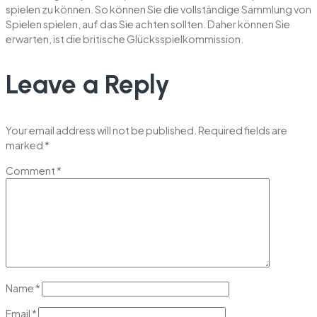
spielen zu können. So können Sie die vollständige Sammlung von
Spielen spielen, auf das Sie achten sollten. Daher können Sie
erwarten, ist die britische Glücksspielkommission.
Leave a Reply
Your email address will not be published.
Required fields are
marked
*
Comment
*
Name
*
Email
*