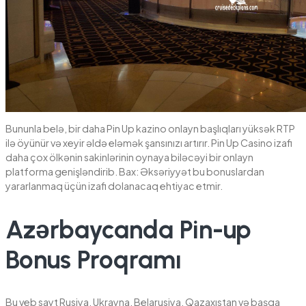
Bununla belə, bir daha Pin Up kazino onlayn başlıqları yüksək RTP
ilə öyünür və xeyir əldə eləmək şansınızı artırır. Pin Up Casino izafi
daha çox ölkənin sakinlərinin oynaya biləcəyi bir onlayn
platforma genişləndirib. Bax: Əksəriyyət bu bonuslardan
yararlanmaq üçün izafi dolanacaq ehtiyac etmir.
Azərbaycanda Pin-up
Bonus Proqramı
Bu veb sayt Rusiya, Ukrayna, Belarusiya, Qazaxıstan və başqa