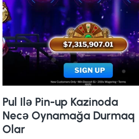
Pul Ilə Pin-up Kazinoda
Necə Oynamağa Durmaq
Olar