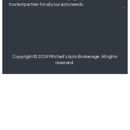
trusted partner for all your auto needs.
Copyright © 2024 Mitchell’s Auto Brokerage. All rights
reserved.