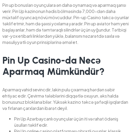
Pin up bonusları oyunçulara ən daha oynamaq və aparmaq şansı
verir. Pin Up kazinonun hədis bölməsində 7,000-dən daha
müxtəlif oyuncaq növü mövcuddur. Pin-up Casino təkcə oyunlar
təklif etmir, həm də şəxsi yoxlama yaradır. Pin up aviator həm yeni
başlayanlar, həm də təmtəraqlı silindrlər üçün uyğundur. Tətbiqi
var-yox etibarlı linklərdən yüklə, balansını nəzarətdə saxla və
məsuliyyətli oyun prinsiplərinə əməl et.
Pin Up Casino-da Necə
Aparmaq Mümkündür?
Aparmaq vahid sevincdir, lakin pulu çıxarmaq hərdən səbir
ehtiyac edir. Çevirmə tələblərini diqqətlə oxuyun, əks halda
bonusunuz bloklana bilər. Yüksək kazino təkcə şəfəqli işıqlardan
və fırlanan çarxlardan ibarət deyil.
Pin Up Azərbaycanlı oyunçular üçün iti və rahat ödəniş
üsulları təklif edir.
Pin Up online casino platforması obrazli oyunlar, klassik