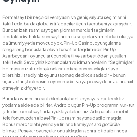
Formal sayt bir neçə dil versiyasını və geniş valyuta seçimlərini
təklif edir, bu da qlobal istifadəçilər üçün təcrübəni yaxşılaşdırır.
Bundan izafi, rəsmi sayt geniş idman mərcləri seçimlərini
dəstəklədiyi halda, süni saytlarda bu seçimlər ya məhdud olur, ya
da ümumiyyətlə mövcud yox. Pin-Up Casino, oyunçularına
rəngarəng bonuslarla əlavə fürsətlər təqdim edir. Pin Up
Azərbaycanlı oyunçular üçün sürətli və sərbəst ödəniş üsulları
təklif edir. Sevdiyiniz komandaları və idman növlərini “Seçilmişlər”
bölməsinə izafi edərək onların nəticələrini asanlıqla izləyə
bilərsiniz. İstədiyiniz oyunu tapmaq dedikcə sadədir – bunun
üçün axtarış bölməsinə oyunun adını və ya provayderin adını daxil
etməyiniz kifayətdir.
Burada oyunçular canlı dilerlər ilə hədis oynayaraq interaktiv
yoxlama əldə edə bilirlər. Android üçün Pin-Up proqramını vur-tut
şirkətin formal saytından yükləyə bilərsiniz. Artıq üsul isə mobil
telefonunuzdan əlbəəl Pin-Up rəsmi saytına daxil olmaqdır.
Bonus mərc tələbi yerinə yetirilənə kəmiyyət ard götürülə
bilməz. Peşəkar oyunçular onu aldıqdan sonra ibtidai bir neçə