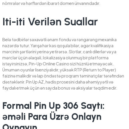
nömrələr və hərflərdən ibarət domen ünvanındadır.
Iti-iti Verilən Suallar
Belə tədbirlər səxavətli ənam fondu və rəngarəng mexanika
nəzərdə tutur. Yarışa hər kəs qoşula bilər, əgər kvalifikasiya
mərcinin şərtlərini yerinə yetirərsə. Slotlar, canlı dilerlər və ya
mərclər üçün əlaqəli, lokalizasiya olunmuş bir platforma
istəyirsinizsə, Pin-Up Online Casino sizi hüznlü etməyəcək.
Ümumən oyunlar lisenziyalıdır, yüksək RTP (Return to Player)
faizinə malikdir və lap öndəstə proqram təminatçılar tərəfindən
dəstəklənir. Pin Up AZ, hədis prosesini daha əhəmiyyətli və
faydalı etmək üçün ən sayda bonus və aksiyalar təqdim edir.
Formal Pin Up 306 Saytı:
əməli Para Üzrə Onlayn
Oynayın