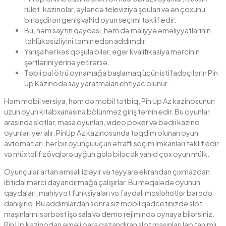
rulet, kazinolar, əyləncə televiziya şouları və ən çoxunu
birləşdirən geniş vahid oyun seçimi təklif edir.
Bu, həm saytın qaydası, həm də maliyyə əməliyyatlarının
təhlükəsizliyini təmin edən addımdır.
Yarışa hər kəs qoşula bilər, əgər kvalifikasiya mərcinin
şərtlərini yerinə yetirərsə.
Təbii pul ötrü oynamağa başlamaq üçün istifadəçilərin Pin
Up Kazinoda say yaratmaları ehtiyac olunur.
Həm mobil versiya, həm də mobil tətbiq, Pin Up Az kazinosunun
uzun oyun kitabxanasına bölünməz giriş təmin edir. Bu oyunlar
arasında slotlar, masa oyunları, video poker və bədii kazino
oyunları yer alır. PinUp Az kazinosunda təqdim olunan oyun
avtomatları, hər bir oyunçu üçün ətraflı seçim imkanları təklif edir
və müxtəlif zövqlərə uyğun gələ biləcək vahid çox oyun mülk.
Oyunçular artan əmsalı izləyir və təyyarə ekrandan çıxmazdan
ibtidai mərci dayandırmağa çalışırlar. Bu məqalədə oyunun
qaydaları, mahiyyət funksiyaları və faydalı məsləhətlər barədə
danışırıq. Bu addımlardan sonra siz mobil qadcetinizdə slot
maşınlarını sərbəst işə sala və demo rejimində oynaya bilərsiniz.
Pin Up kazinodan əməli para qazandıran slot maşınları lap tanımlı