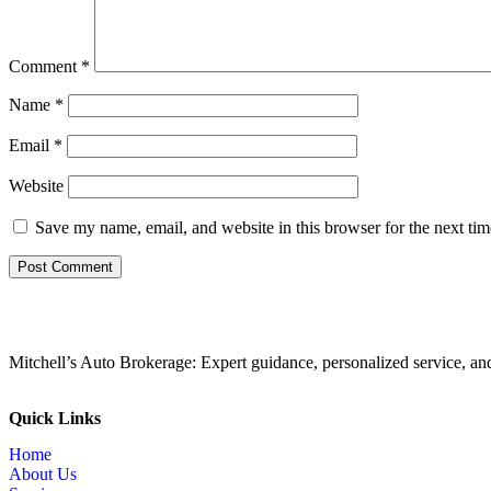
Comment
*
Name
*
Email
*
Website
Save my name, email, and website in this browser for the next ti
Mitchell’s Auto Brokerage: Expert guidance, personalized service, and
Quick Links
Home
About Us