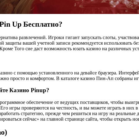
Pin Up Бесплатно?
ернатива развлечений. Игроки гигант запускать слоты, участвов
ной защиты вашей учетной записи рекомендуется использовать б
Кроме Того сие даст возможность юзать казино на различных ус
азино с помощью установленного на девайсе браузера. Интерфе
жно просто и комфортом. В каталоге казино Пин-Ап собраны иг
йте Казино Pinup?
 программное обеспечение от ведущих поставщиков, чтобы выиг
 Его игры проверяются на честность, и вы можете играть в них 
зработать стратегию, прежде чем решиться на игру на реальные 
роваться сейчас» на главной странице сайта, чтобы открыть но
o)