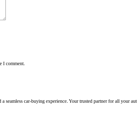
me I comment.
 a seamless car-buying experience. Your trusted partner for all your au