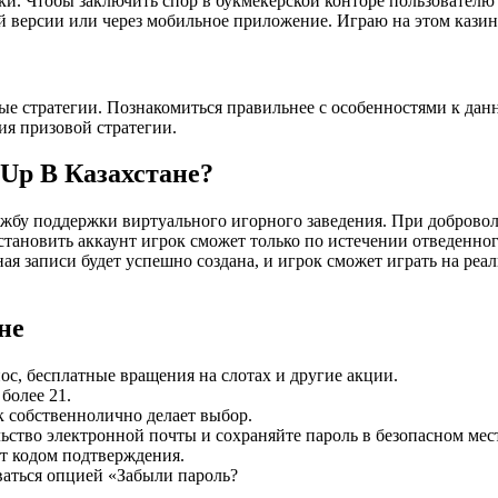
жки. Чтобы заключить спор в букмекерской конторе пользователю
й версии или через мобильное приложение. Играю на этом казино
вые стратегии. Познакомиться правильнее с особенностями к да
ния призовой стратегии.
Up В Казахстане?
ужбу поддержки виртуального игорного заведения. При доброво
сстановить аккаунт игрок сможет только по истечении отведенн
я записи будет успешно создана, и игрок сможет играть на реал
не
ос, бесплатные вращения на слотах и другие акции.
 более 21.
к собственнолично делает выбор.
ство электронной почты и сохраняйте пароль в безопасном мес
т кодом подтверждения.
оваться опцией «Забыли пароль?