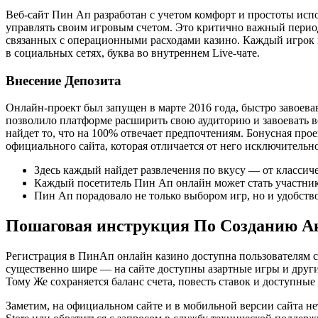
Веб-сайт Пин Ап разработан с учетом комфорт и простоты исп
управлять своим игровым счетом. Это критично важный период,
связанных с операционными расходами казино. Каждый игрок по
в социальных сетях, буква во внутреннем Live-чате.
Внесение Депозита
Онлайн-проект был запущен в марте 2016 года, быстро завоева
позволило платформе расширить свою аудиторию и завоевать в
найдет то, что на 100% отвечает предпочтениям. Бонусная про
официального сайта, которая отличается от него исключитель
Здесь каждый найдет развлечения по вкусу — от классич
Каждый посетитель Пин Ап онлайн может стать участни
Пин Ап порадовало не только выбором игр, но и удобств
Пошаговая инструкция По Созданию А
Регистрация в ПинАп онлайн казино доступна пользователям с
существенно шире — на сайте доступны азартные игры и други
Тому Же сохраняется баланс счета, повесть ставок и доступные
Заметим, на официальном сайте и в мобильной версии сайта не