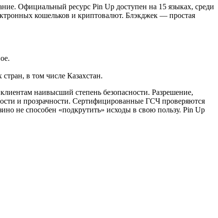
ание. Официальный ресурс Pin Up доступен на 15 языках, среди
ектронных кошельков и криптовалют. Блэкджек — простая
ое.
стран, в том числе Казахстан.
м клиентам наивысший степень безопасности. Разрешение,
нности и прозрачности. Сертифицированные ГСЧ проверяются
ино не способен «подкрутить» исходы в свою пользу. Pin Up