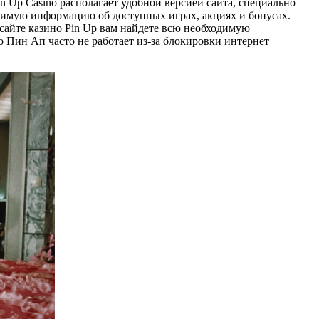
 Up Casino располагает удобной версией сайта, специально
одимую информацию об доступных играх, акциях и бонусах.
айте казино Pin Up вам найдете всю необходимую
 Пин Ап часто не работает из-за блокировки интернет